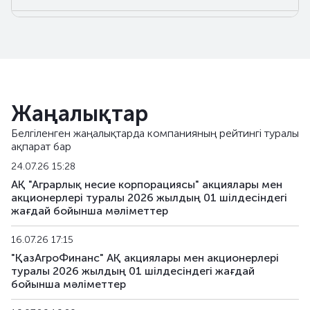
AGKKb23
KZ2C00015246
негізгі
AGKKb24
KZ2C00018851
негізгі
AGKKpp2
KZ2C00011344
жеке орналаст
Жаңалықтар
AGKKpp7
KZ2C00013571
жеке орналаст
Белгіленген жаңалықтарда компанияның рейтингі туралы
ақпарат бар
AGKKpp11
KZ2C00016053
жеке орналаст
24.07.26 15:28
AGKKpp12
KZ2C00016442
жеке орналаст
АҚ "Аграрлық несие корпорациясы" акциялары мен
акционерлері туралы 2026 жылдың 01 шілдесіндегі
жағдай бойынша мәліметтер
AGKKpp13
KZ2C00017234
жеке орналаст
16.07.26 17:15
AGKKpp14
KZ2C00017242
жеке орналаст
"ҚазАгроФинанс" АҚ акциялары мен акционерлері
туралы 2026 жылдың 01 шілдесіндегі жағдай
AGKKpp15
KZ2C00017259
жеке орналаст
бойынша мәліметтер
AGKKpp16
KZ2C00017689
жеке орналаст