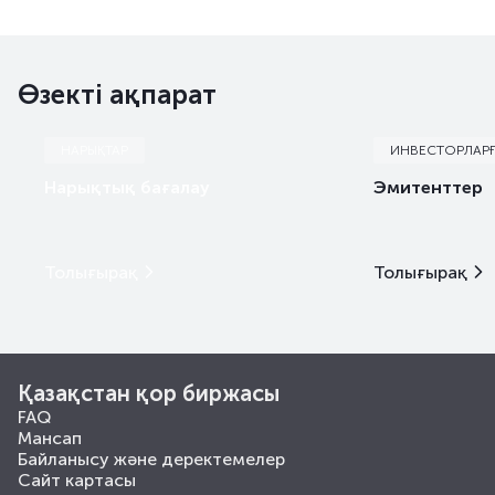
Өзекті ақпарат
НАРЫҚТАР
ИНВЕСТОРЛАР
Нарықтық бағалау
Эмитенттер
Толығырақ
Толығырақ
Қазақстан қор биржасы
FAQ
Мансап
Байланысу және деректемелер
Сайт картасы