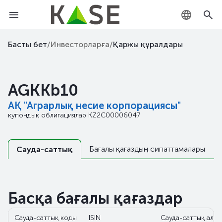
KZ
Басты бет
/
Инвесторларға
/
Қаржы құралдары
RU
AGKKb10
EN
АҚ "Аграрлық несие корпорациясы"
купондық облигациялар
KZ2C00006047
Бағалы қағаздың сипаттамалары
Сауда-саттық
Басқа бағалы қағаздар
Сауда-саттық коды
ISIN
Сауда-саттық алаң