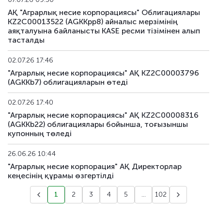
АҚ "Аграрлық несие корпорациясы" Облигациялары
KZ2C00013522 (AGKKpp8) айналыс мерзімінің
аяқталуына байланысты KASE ресми тізімінен алып
тасталды
02.07.26 17:46
"Аграрлық несие корпорациясы" АҚ KZ2C00003796
(AGKKb7) облигацияларын өтеді
02.07.26 17:40
"Аграрлық несие корпорациясы" АҚ KZ2C00008316
(AGKKb22) облигациялары бойынша, тоғызыншы
купонның төледi
26.06.26 10:44
"Аграрлық несие корпорация" АҚ Директорлар
кеңесінің құрамы өзгертілді
1
2
3
4
5
...
102