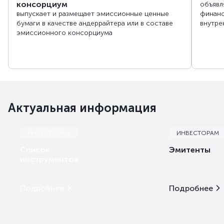
консорциум
объявл
выпускает и размещает эмиссионные ценные
финанс
ForteBank
бумаги в качестве андеррайтера или в составе
внутре
эмиссионного консорциума
ForteFinance
Freedom Finance Global PLC
Актуальная информация
Halyk Finance
ИНВЕСТОРАМ
ИНВЕСТОРАМ
Halyk Global Markets
Список
Эмитенты
инструментов
Home Credit Bank
Подробнее
Подробнее
KMF Банк