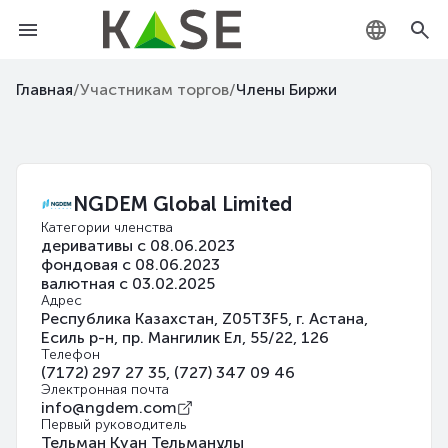
KZ
Главная
/
Участникам торгов
/
Члены Биржи
RU
EN
NGDEM Global Limited
Категории членства
деривативы с 08.06.2023
фондовая с 08.06.2023
валютная с 03.02.2025
Адрес
Республика Казахстан, Z05T3F5, г. Астана,
Есиль р-н, пр. Мангилик Ел, 55/22, 126
Телефон
(7172) 297 27 35, (727) 347 09 46
Электронная почта
info@ngdem.com
Первый руководитель
Тельман Қуан Тельманұлы