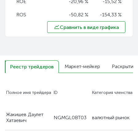
ROE
-20,96 %
-15,52 %
ROS
-50,82 %
-154,33 %
Сравнить в виде графика
Маркет-мейкер
Раскрытие
Реестр трейдеров
С
Полное имя трейдера
ID
Категория членства
с
Жакишев Даулет
д
NGMGL0BT03
валютный рынок
Хатаевич
п