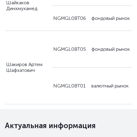
Шайкаков
Динхмухамед
д
NGMGL0BT06
фондовый рынок
п
д
NGMGL0BT05
фондовый рынок
п
Шакиров Артем
Шафхатович
д
NGMGL0BT01
валютный рынок
п
Актуальная информация