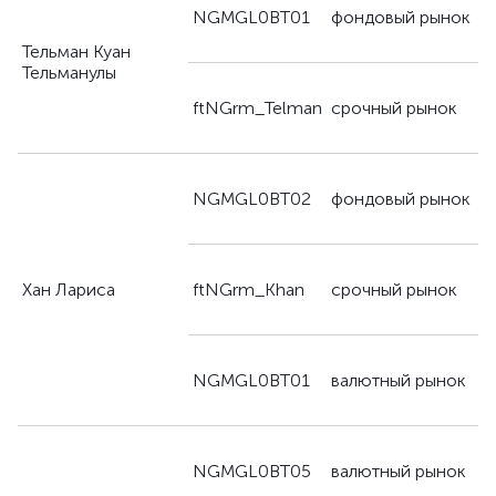
д
NGMGL0BT01
фондовый рынок
п
Тельман Куан
Тельманулы
д
ftNGrm_Telman
срочный рынок
п
д
NGMGL0BT02
фондовый рынок
п
д
Хан Лариса
ftNGrm_Khan
срочный рынок
п
д
NGMGL0BT01
валютный рынок
п
д
NGMGL0BT05
валютный рынок
п