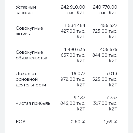
Уставный
242 910,00
240 770,00
капитал
тыс. KZT
тыс. KZT
1 534 464
456 527
Совокупные
427,00 тыс.
725,00 тыс.
активы
KZT
KZT
1 490 635
406 676
Совокупные
657,00 тыс.
844,00 тыс.
обязательства
KZT
KZT
Доход от
18 077
5 013
основной
972,00 тыс.
525,00 тыс.
деятельности
KZT
KZT
-9 187
-7 737
Чистая прибыль
846,00 тыс.
317,00 тыс.
KZT
KZT
ROA
-0,60 %
-1,69 %