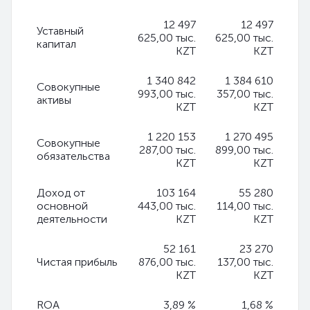
12 497
12 497
Уставный
625,00 тыс.
625,00 тыс.
капитал
KZT
KZT
1 340 842
1 384 610
Совокупные
993,00 тыс.
357,00 тыс.
активы
KZT
KZT
1 220 153
1 270 495
Совокупные
287,00 тыс.
899,00 тыс.
обязательства
KZT
KZT
Доход от
103 164
55 280
основной
443,00 тыс.
114,00 тыс.
деятельности
KZT
KZT
52 161
23 270
Чистая прибыль
876,00 тыс.
137,00 тыс.
KZT
KZT
ROA
3,89 %
1,68 %