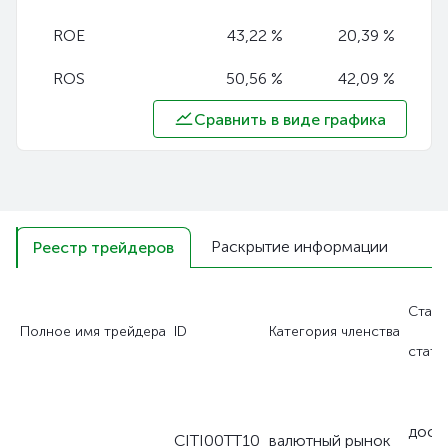
ROE
43,22 %
20,39 %
ROS
50,56 %
42,09 %
Сравнить в виде графика
Раскрытие информации
Реестр трейдеров
Стату
Полное имя трейдера
ID
Категория членства
стату
дост
CITI00TT10
валютный рынок