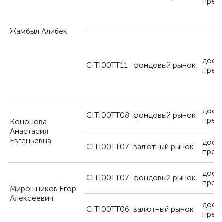
пред
Жамбыл Алибек
дост
CITI00TT11
фондовый рынок
пред
дост
CITI00TT08
фондовый рынок
пред
Кононова
Анастасия
Евгеньевна
дост
CITI00TT07
валютный рынок
пред
дост
CITI00TT07
фондовый рынок
пред
Мирошников Егор
Алексеевич
дост
CITI00TT06
валютный рынок
пред