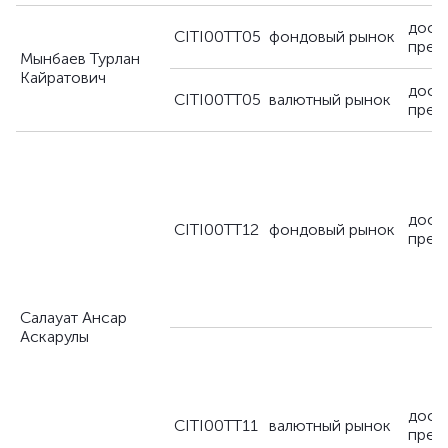
дост
CITI00TT05
фондовый рынок
пред
Мынбаев Турлан
Кайратович
дост
CITI00TT05
валютный рынок
пред
дост
CITI00TT12
фондовый рынок
пред
Салауат Ансар
Аскарулы
дост
CITI00TT11
валютный рынок
пред