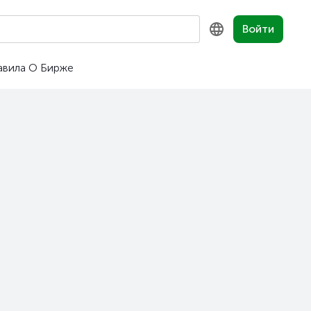
Войти
авила
О Бирже
KZ
RU
EN