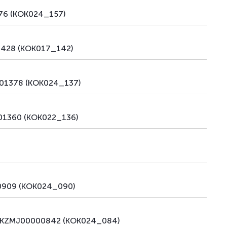
576 (KOK024_157)
1428 (KOK017_142)
001378 (KOK024_137)
001360 (KOK022_136)
00909 (KOK024_090)
ии KZMJ00000842 (KOK024_084)