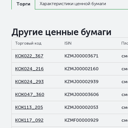
Характеристики ценной бумаги
Торги
Другие ценные бумаги
Торговый код
ISIN
Пл
KOK022_367
KZMJ00003671
см
KOK024_216
KZMJ00002160
см
KOK024_293
KZMJ00002939
см
KOK047_360
KZMJ00003606
см
KOK113_205
KZMJ00002053
см
KOK117_092
KZMF00000929
см