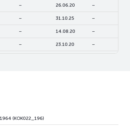
–
26.06.20
–
–
31.10.25
–
–
14.08.20
–
–
23.10.20
–
–
23.10.20
–
–
30.12.20
–
01964 (KOK022_196)