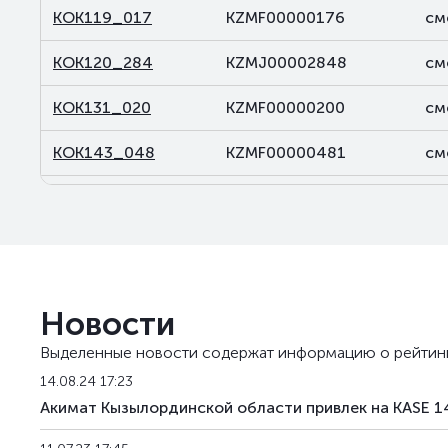
KOK119_017
KZMF00000176
см
KOK120_284
KZMJ00002848
см
KOK131_020
KZMF00000200
см
KOK143_048
KZMF00000481
см
KOK143_050
KZMF00000507
см
KOK143_066
KZMF00000663
см
Новости
Выделенные новости содержат информацию о рейтин
14.08.24 17:23
Акимат Кызылординской области привлек на KASE 1