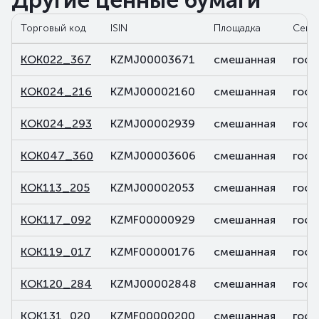
Другие ценные бумаги
Торговый код
ISIN
Площадка
Сект
KOK022_367
KZMJ00003671
смешанная
госу
KOK024_216
KZMJ00002160
смешанная
госу
KOK024_293
KZMJ00002939
смешанная
госу
KOK047_360
KZMJ00003606
смешанная
госу
KOK113_205
KZMJ00002053
смешанная
госу
KOK117_092
KZMF00000929
смешанная
госу
KOK119_017
KZMF00000176
смешанная
госу
KOK120_284
KZMJ00002848
смешанная
госу
KOK131_020
KZMF00000200
смешанная
госу