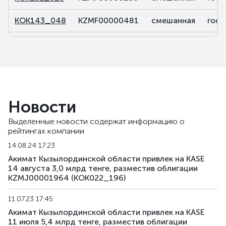
KOK143_048
KZMF00000481
смешанная
госу
KOK143_050
KZMF00000507
смешанная
госу
KOK143_066
KZMF00000663
смешанная
госу
Новости
Выделенные новости содержат информацию о
рейтингах компании
14.08.24 17:23
Акимат Кызылординской области привлек на KASE
14 августа 3,0 млрд тенге, разместив облигации
KZMJ00001964 (KOK022_196)
11.07.23 17:45
Акимат Кызылординской области привлек на KASE
11 июля 5,4 млрд тенге, разместив облигации