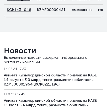
KOK143_048
KZMF00000481
смешанная
госу
KOK143_050
KZMF00000507
смешанная
госу
KOK143_066
KZMF00000663
смешанная
госу
Новости
Выделенные новости содержат информацию о
рейтингах компании
14.08.24 17:23
Акимат Кызылординской области привлек на KASE
14 августа 3,0 млрд тенге, разместив облигации
KZMJ00001964 (KOK022_196)
11.07.23 17:45
Акимат Кызылординской области привлек на KASE
11 июля 5,4 млрд тенге, разместив облигации