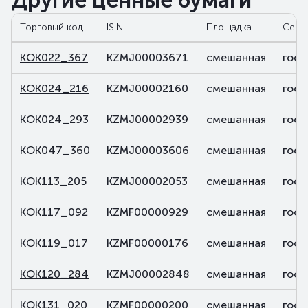
Другие ценные бумаги
Торговый код
ISIN
Площадка
Сект
KOK022_367
KZMJ00003671
смешанная
госу
KOK024_216
KZMJ00002160
смешанная
госу
KOK024_293
KZMJ00002939
смешанная
госу
KOK047_360
KZMJ00003606
смешанная
госу
KOK113_205
KZMJ00002053
смешанная
госу
KOK117_092
KZMF00000929
смешанная
госу
KOK119_017
KZMF00000176
смешанная
госу
KOK120_284
KZMJ00002848
смешанная
госу
KOK131_020
KZMF00000200
смешанная
госу