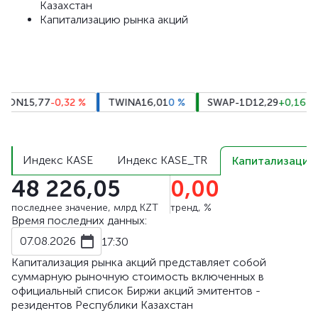
Казахстан
Капитализацию рынка акций
ION
15,77
-0,32
%
TWINA
16,01
0
%
SWAP-1D
12,29
+0,16
%
Индекс KASE
Индекс KASE_TR
Капитализация 
48 226,05
0,00
последнее значение, млрд KZT
тренд, %
Время последних данных:
07.08.2026
17:30
Капитализация рынка акций представляет собой
суммарную рыночную стоимость включенных в
официальный список Биржи акций эмитентов -
резидентов Республики Казахстан