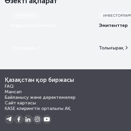
Өзекті ақпарат
НАРЫҚТАР
ИНВЕСТОРЛАР
Нарықтық бағалау
Эмитенттер
Толығырақ
Толығырақ
Қазақстан қор биржасы
FAQ
Мансап
Байланысу және деректемелер
Сайт картасы
KASE клирингтік орталығы АҚ