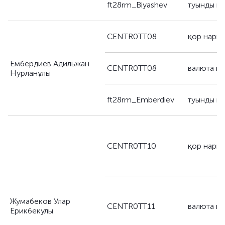
ft28rm_Biyashev
туынды қ
CENTR0TT08
қор нары
Ембердиев Адильжан
CENTR0TT08
валюта н
Нурланұлы
ft28rm_Emberdiev
туынды қ
CENTR0TT10
қор нары
Жумабеков Улар
CENTR0TT11
валюта н
Ерикбекулы