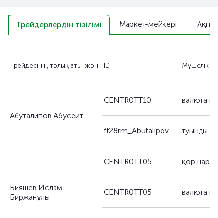
Маркет-мейкері
Ақпар
Трейдерлердің тізілімі
Трейдерінің толық аты-жөні
ID
Мүшелік с
CENTR0TT10
валюта н
Абуталипов Абусеит
ft28rm_Abutalipov
туынды қ
CENTR0TT05
қор нары
Бияшев Ислам
CENTR0TT05
валюта н
Биржанұлы