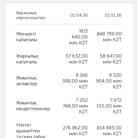
Қаржылық
01.04.26
01.01.26
көрсеткіштері
903
Меншікті
848 799,00
640,00
капиталы
млн KZT
млн KZT
Жарғылық
57 632,00
58 647,00
капиталы
млн KZT
млн KZT
8 166
8 520
Жиынтық
388,00 млн
954,00 млн
активтері
KZT
KZT
7 262
7 672
Жиынтық
748,00 млн
155,00 млн
міндеттемелер
KZT
KZT
Негізгі
276 862,00
814 983,00
қызметтен
млн KZT
млн KZT
түскен табыс