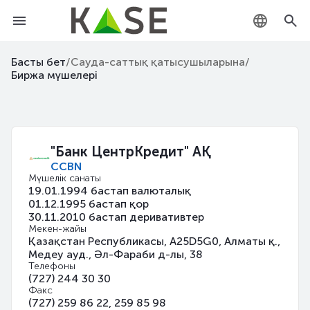
KZ
Басты бет
/
Сауда-саттық қатысушыларына
/
Биржа мүшелері
RU
EN
"Банк ЦентрКредит" АҚ
CCBN
Мүшелік санаты
19.01.1994 бастап валюталық
01.12.1995 бастап қор
30.11.2010 бастап деривативтер
Мекен-жайы
Қазақстан Республикасы, A25D5G0, Алматы қ.,
Медеу ауд., Әл-Фараби д-лы, 38
Телефоны
(727) 244 30 30
Факс
(727) 259 86 22, 259 85 98