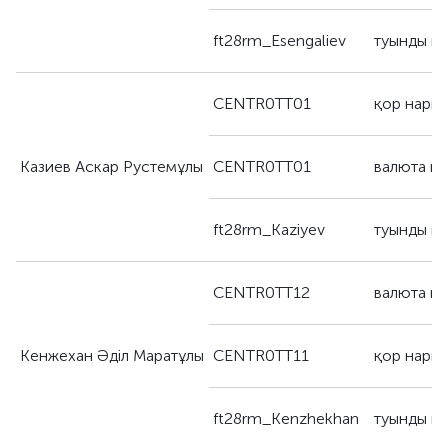
ft28rm_Esengaliev
туынды қ
CENTR0TT01
қор нары
Казиев Аскар Рустемұлы
CENTR0TT01
валюта н
ft28rm_Kaziyev
туынды қ
CENTR0TT12
валюта н
Кенжехан Әділ Маратұлы
CENTR0TT11
қор нары
ft28rm_Kenzhekhan
туынды қ