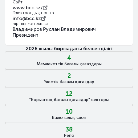
Сайт
www.bcc.kz/
Электрондық пошта
info@bcc.kz
Бірінші жетекшісі
Владимиров Руслан Владимирович
Президент
2026 жылы биржадағы белсенділігі
4
Мемлекеттік бағалы қағаздары
2
Үлестік бағалы қағаздар
12
"Борыштық бағалы қағаздар" секторы
10
Валюталық своп
38
Репо