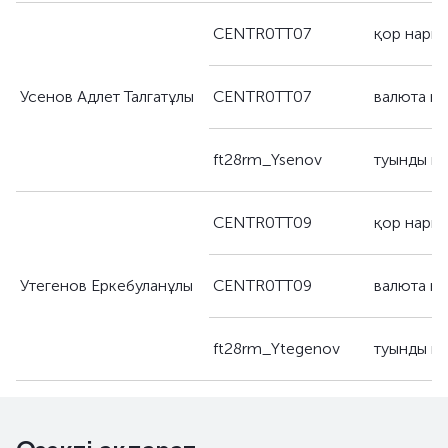
CENTR0TT07
қор нары
Усенов Адлет Талгатұлы
CENTR0TT07
валюта н
ft28rm_Ysenov
туынды қ
CENTR0TT09
қор нары
Утегенов Еркебуланұлы
CENTR0TT09
валюта н
ft28rm_Ytegenov
туынды қ