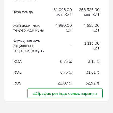
61 098,00
268 325,00
Таза пайда
млн KZT
млн KZT
Жай акцияның
4 980,00
4 655,00
теңгерімдік құны
KZT
KZT
Артықшылықты
1 113,00
акциялның
–
KZT
теңгерімдік құны
ROA
0,75 %
3,15 %
ROE
6,76 %
31,61 %
ROS
22,07 %
32,92 %
График ретінде салыстырыңыз