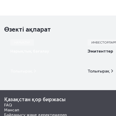
Өзекті ақпарат
НАРЫҚТАР
ИНВЕСТОРЛАР
Нарықтық бағалау
Эмитенттер
Толығырақ
Толығырақ
Қазақстан қор биржасы
FAQ
Мансап
Байланысу және деректемелер