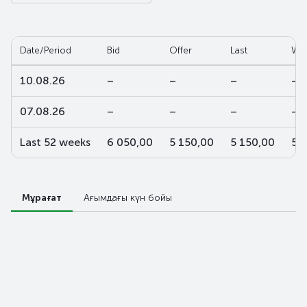
Date/Period
Bid
Offer
Last
W-a
10.08.26
–
–
–
–
07.08.26
–
–
–
–
Last 52 weeks
6 050,00
5 150,00
5 150,00
5 
Мұрағат
Ағымдағы күн бойы