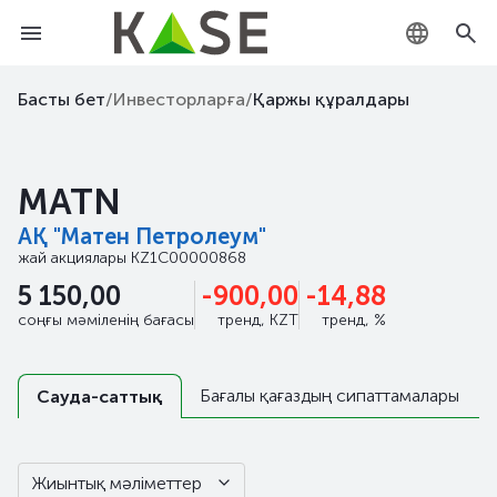
KZ
Басты бет
/
Инвесторларға
/
Қаржы құралдары
RU
MATN
EN
АҚ "Матен Петролеум"
жай акциялары
KZ1C00000868
5 150,00
-900,00
-14,88
соңғы мәміленің бағасы
тренд, KZT
тренд, %
Бағалы қағаздың сипаттамалары
Сауда-саттық
Жиынтық мәліметтер