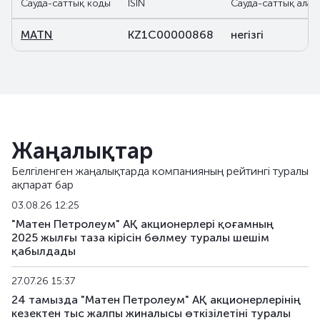
Сауда-саттық коды
ISIN
Сауда-саттық алаң
MATN
KZ1C00000868
негізгі
Жаңалықтар
Белгіленген жаңалықтарда компанияның рейтингі туралы
ақпарат бар
03.08.26 12:25
"Матен Петролеум" АҚ акционерлері қоғамның
2025 жылғы таза кірісін бөлмеу туралы шешім
қабылдады
27.07.26 15:37
24 тамызда "Матен Петролеум" АҚ акционерлерінің
кезектен тыс жалпы жиналысы өткізілетіні туралы