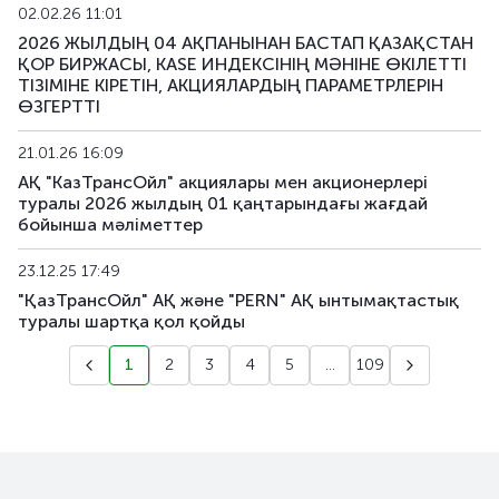
02.02.26 11:01
2026 ЖЫЛДЫҢ 04 АҚПАНЫНАН БАСТАП ҚАЗАҚСТАН
ҚОР БИРЖАСЫ, KASE ИНДЕКСІНІҢ МӘНІНЕ ӨКІЛЕТТІ
ТІЗІМІНЕ КІРЕТІН, АКЦИЯЛАРДЫҢ ПАРАМЕТРЛЕРІН
ӨЗГЕРТТІ
21.01.26 16:09
АҚ "КазТрансОйл" акциялары мен акционерлері
туралы 2026 жылдың 01 қаңтарындағы жағдай
бойынша мәліметтер
23.12.25 17:49
"ҚазТрансОйл" АҚ және "PERN" АҚ ынтымақтастық
туралы шартқа қол қойды
1
2
3
4
5
...
109