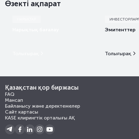
Өзекті ақпарат
НАРЫҚТАР
ИНВЕСТОРЛАР
Нарықтық бағалау
Эмитенттер
Толығырақ
Толығырақ
Қазақстан қор биржасы
FAQ
Мансап
Байланысу және деректемелер
Сайт картасы
KASE клирингтік орталығы АҚ