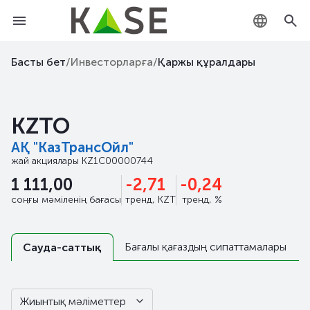
KZ
Басты бет
/
Инвесторларға
/
Қаржы құралдары
RU
KZTO
EN
АҚ "КазТрансОйл"
жай акциялары
KZ1C00000744
1 111,00
-2,71
-0,24
соңғы мәміленің бағасы
тренд, KZT
тренд, %
Бағалы қағаздың сипаттамалары
Сауда-саттық
Жиынтық мәліметтер