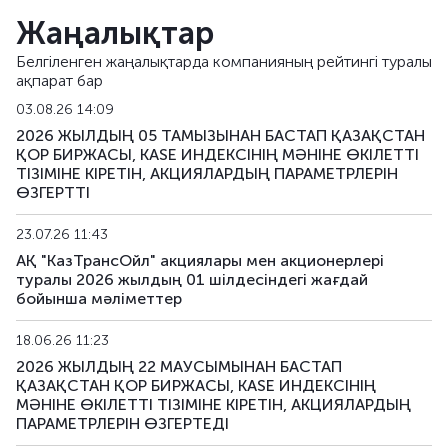
Жаңалықтар
Белгіленген жаңалықтарда компанияның рейтингі туралы
ақпарат бар
03.08.26 14:09
2026 ЖЫЛДЫҢ 05 ТАМЫЗЫНАН БАСТАП ҚАЗАҚСТАН
ҚОР БИРЖАСЫ, KASE ИНДЕКСІНІҢ МӘНІНЕ ӨКІЛЕТТІ
ТІЗІМІНЕ КІРЕТІН, АКЦИЯЛАРДЫҢ ПАРАМЕТРЛЕРІН
ӨЗГЕРТТІ
23.07.26 11:43
АҚ "КазТрансОйл" акциялары мен акционерлері
туралы 2026 жылдың 01 шілдесіндегі жағдай
бойынша мәліметтер
18.06.26 11:23
2026 ЖЫЛДЫҢ 22 МАУСЫМЫНАН БАСТАП
ҚАЗАҚСТАН ҚОР БИРЖАСЫ, KASE ИНДЕКСІНІҢ
МӘНІНЕ ӨКІЛЕТТІ ТІЗІМІНЕ КІРЕТІН, АКЦИЯЛАРДЫҢ
ПАРАМЕТРЛЕРІН ӨЗГЕРТЕДІ