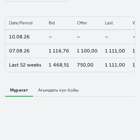
Date/Period
Bid
Offer
Last
W-a
10.08.26
–
–
–
–
07.08.26
1 116,76
1 100,00
1 111,00
1 1
Last 52 weeks
1 468,51
750,00
1 111,00
1 
Мұрағат
Ағымдағы күн бойы