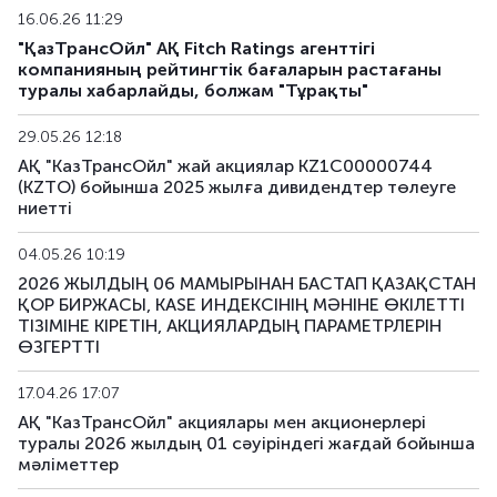
16.06.26 11:29
"ҚазТрансОйл" АҚ Fitch Ratings агенттігі
компанияның рейтингтік бағаларын растағаны
туралы хабарлайды, болжам "Тұрақты"
29.05.26 12:18
АҚ "КазТрансОйл" жай акциялар KZ1C00000744
(KZTO) бойынша 2025 жылға дивидендтер төлеуге
ниетті
04.05.26 10:19
2026 ЖЫЛДЫҢ 06 МАМЫРЫНАН БАСТАП ҚАЗАҚСТАН
ҚОР БИРЖАСЫ, KASE ИНДЕКСІНІҢ МӘНІНЕ ӨКІЛЕТТІ
ТІЗІМІНЕ КІРЕТІН, АКЦИЯЛАРДЫҢ ПАРАМЕТРЛЕРІН
ӨЗГЕРТТІ
17.04.26 17:07
АҚ "КазТрансОйл" акциялары мен акционерлері
туралы 2026 жылдың 01 сәуіріндегі жағдай бойынша
мәліметтер