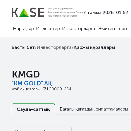
7 тамыз 2026, 01:52
Нарықтар
Индекстер
Инвесторларға
Эмитенттерге
Басты бет
/
Инвесторларға
/
Қаржы құралдары
KMGD
"KM GOLD" AҚ
жай акциялары
KZ1C00001254
Бағалы қағаздың сипаттамалары
Сауда-саттық