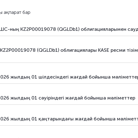
ы ақпарат бар
ЖШС-ның KZ2P00019078 (QGLDb1) облигацияларымен сау
2P00019078 (QGLDb1) облигациялары KASE ресми тізімі
2026 жылдың 01 шілдесіндегі жағдай бойынша мәліметте
2026 жылдың 01 сәуіріндегі жағдай бойынша мәліметтер
 2026 жылдың 01 қаңтарындағы жағдай бойынша мәлімет