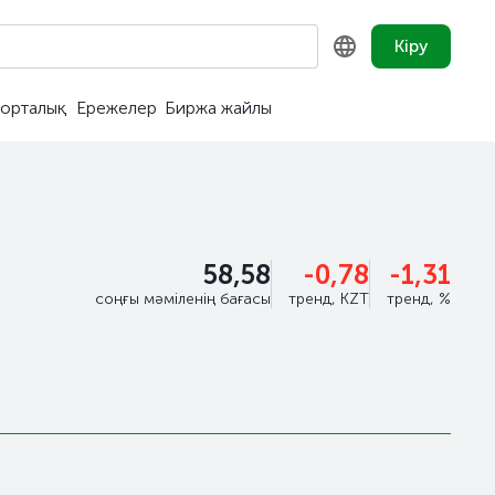
Кіру
орталық
Ережелер
Биржа жайлы
KZ
RU
EN
58,58
-0,78
-1,31
соңғы мәміленің бағасы
тренд, KZT
тренд, %