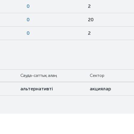
0
2
0
20
0
2
Сауда-саттық алаң
Сектор
альтернативті
акциялар