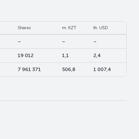
Shares
m. KZT
th. USD
–
–
–
19 012
1,1
2,4
7 961 371
506,8
1 007,4