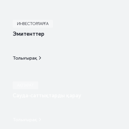
ИНВЕСТОРЛАРҒА
Эмитенттер
Толығырақ
АҚПАРАТ
Сауда-саттықтарды қарау
Толығырақ