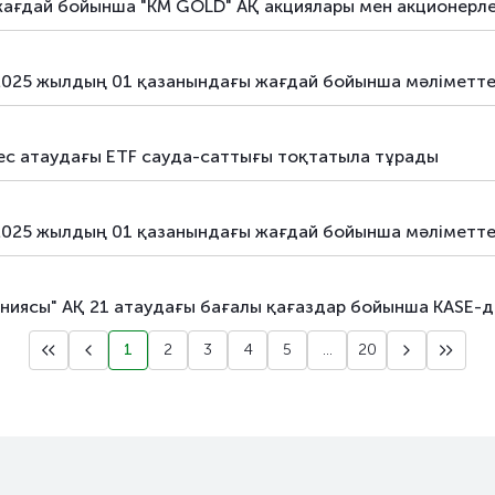
дай бойынша "KM GOLD" АҚ акциялары мен акционерлер
 2025 жылдың 01 қазанындағы жағдай бойынша мәліметт
ес атаудағы ETF сауда-саттығы тоқтатыла тұрады
 2025 жылдың 01 қазанындағы жағдай бойынша мәліметт
аниясы" АҚ 21 атаудағы бағалы қағаздар бойынша KASE-д
1
2
3
4
5
...
20