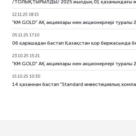
/ТОЛЫҚТЫРЫЛДЫ/ 2025 жылдың 01 қазанындағы жағ
12.11.25 18:15
"KM GOLD" AҚ акциялары мен акционерлері туралы
05.11.25 17:10
06 қарашадан бастап Қазақстан қор биржасында б
23.10.25 15:21
"KM GOLD" AҚ акциялары мен акционерлері туралы
15.10.25 10:30
14 қазаннан бастап "Standard инвестициялық комп