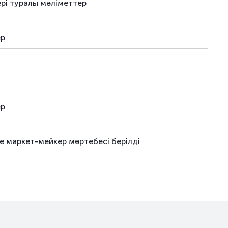
і туралы мәліметтер
ер
ер
е маркет-мейкер мәртебесі берілді