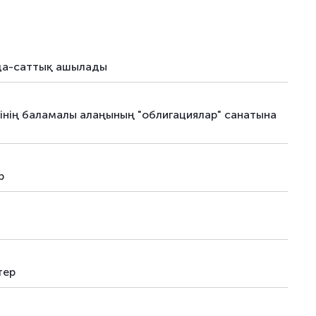
да-саттық ашылады
нің баламалы алаңының "облигациялар" санатына
р
тер