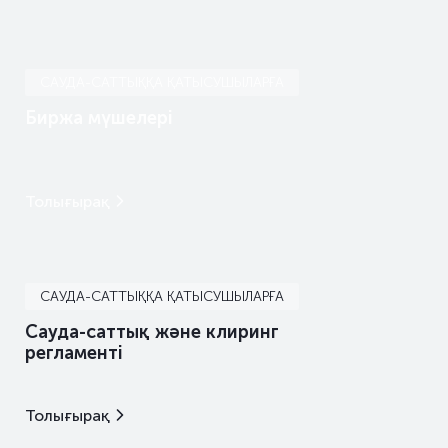
САУДА-САТТЫҚҚА ҚАТЫСУШЫЛАРҒА
Биржа мүшелері
Толығырақ
САУДА-САТТЫҚҚА ҚАТЫСУШЫЛАРҒА
Сауда-саттық және клиринг
регламенті
Толығырақ