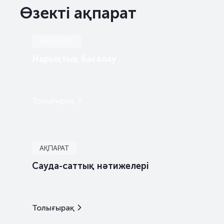
Өзекті ақпарат
НАРЫҚТАР
Нарықтық бағалау
Толығырақ
АҚПАРАТ
Сауда-саттық нәтижелері
Толығырақ