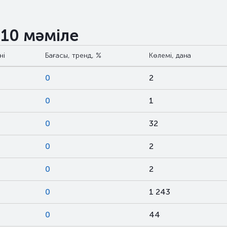
 10 мәміле
ні
Бағасы, тренд, %
Көлемі, дана
0
2
0
1
0
32
0
2
0
2
0
1 243
0
44