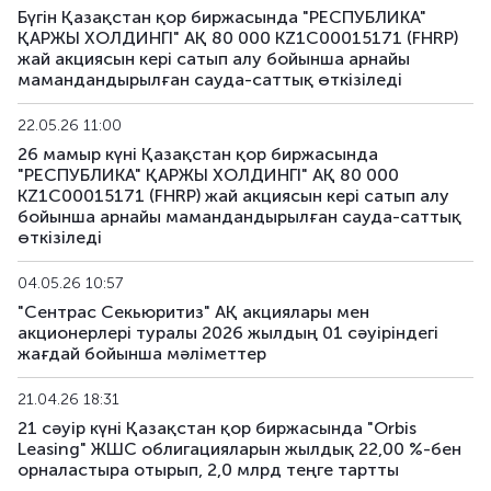
Бүгін Қазақстан қор биржасында "РЕСПУБЛИКА"
ҚАРЖЫ ХОЛДИНГІ" АҚ 80 000 KZ1C00015171 (FHRP)
жай акциясын кері сатып алу бойынша арнайы
мамандандырылған сауда-саттық өткізіледі
22.05.26 11:00
26 мамыр күні Қазақстан қор биржасында
"РЕСПУБЛИКА" ҚАРЖЫ ХОЛДИНГІ" АҚ 80 000
KZ1C00015171 (FHRP) жай акциясын кері сатып алу
бойынша арнайы мамандандырылған сауда-саттық
өткізіледі
04.05.26 10:57
"Сентрас Секьюритиз" АҚ акциялары мен
акционерлері туралы 2026 жылдың 01 сәуіріндегі
жағдай бойынша мәліметтер
21.04.26 18:31
21 сәуір күні Қазақстан қор биржасында "Orbis
Leasing" ЖШС облигацияларын жылдық 22,00 %-бен
орналастыра отырып, 2,0 млрд теңге тартты