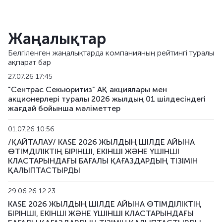
Жаңалықтар
Белгіленген жаңалықтарда компанияның рейтингі туралы
ақпарат бар
27.07.26 17:45
"Сентрас Секьюритиз" АҚ акциялары мен
акционерлері туралы 2026 жылдың 01 шілдесіндегі
жағдай бойынша мәліметтер
01.07.26 10:56
/ҚАЙТАЛАУ/ KASE 2026 ЖЫЛДЫҢ ШІЛДЕ АЙЫНА
ӨТІМДІЛІКТІҢ БІРІНШІ, ЕКІНШІ ЖӘНЕ ҮШІНШІ
КЛАСТАРЫНДАҒЫ БАҒАЛЫ ҚАҒАЗДАРДЫҢ ТІЗІМІН
ҚАЛЫПТАСТЫРДЫ
29.06.26 12:23
KASE 2026 ЖЫЛДЫҢ ШІЛДЕ АЙЫНА ӨТІМДІЛІКТІҢ
БІРІНШІ, ЕКІНШІ ЖӘНЕ ҮШІНШІ КЛАСТАРЫНДАҒЫ