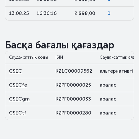
13.08.25
16:36:16
2 898,00
0
Басқа бағалы қағаздар
Сауда-саттық коды
ISIN
Сауда-саттық алаң
CSEC
KZ1C00009562
альтернативті
CSECfe
KZPF00000025
аралас
CSECgm
KZPF00000033
аралас
CSECtf
KZPF00000280
аралас