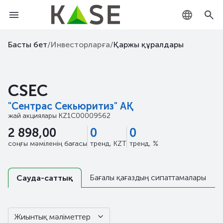
KZ
Басты бет
/
Инвесторларға
/
Қаржы құралдары
RU
CSEC
EN
"Сентрас Секьюритиз" АҚ
жай акциялары
KZ1C00009562
2 898,00
0
0
соңғы мәміленің бағасы
тренд, KZT
тренд, %
Бағалы қағаздың сипаттамалары
Сауда-саттық
Жиынтық мәліметтер