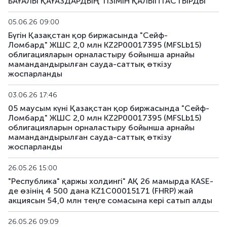
БАҒАЛЫ ҚАҒАЗДАРДЫҢ ТІЗІМІН ҚАЛЫПТАСТЫРДЫ
05.06.26 09:00
Бүгін Қазақстан қор биржасында "Сейф-
Ломбард" ЖШС 2,0 млн KZ2P00017395 (MFSLb15)
облигацияларын орналастыру бойынша арнайы
мамандандырылған сауда-саттық өткізу
жоспарланды
03.06.26 17:46
05 маусым күні Қазақстан қор биржасында "Сейф-
Ломбард" ЖШС 2,0 млн KZ2P00017395 (MFSLb15)
облигацияларын орналастыру бойынша арнайы
мамандандырылған сауда-саттық өткізу
жоспарланды
26.05.26 15:00
"Республика" қаржы холдингі" АҚ 26 мамырда KASE-
де өзінің 4 500 дана KZ1C00015171 (FHRP) жай
акциясын 54,0 млн теңге сомасына кері сатып алды
26.05.26 09:09