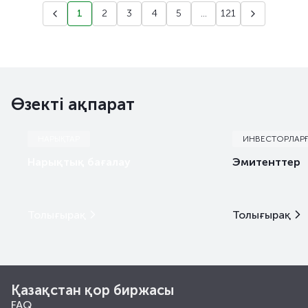
1
2
3
4
5
...
121
Өзекті ақпарат
НАРЫҚТАР
ИНВЕСТОРЛАР
Нарықтық бағалау
Эмитенттер
Толығырақ
Толығырақ
Қазақстан қор биржасы
FAQ