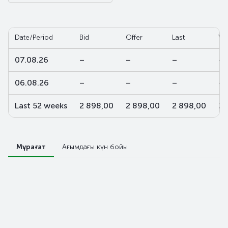
Date/Period
Bid
Offer
Last
W-
07.08.26
–
–
–
–
06.08.26
–
–
–
–
Last 52 weeks
2 898,00
2 898,00
2 898,00
2 
Мұрағат
Ағымдағы күн бойы