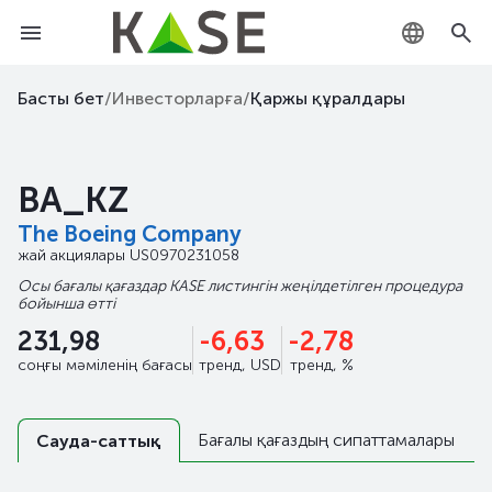
KZ
Басты бет
/
Инвесторларға
/
Қаржы құралдары
RU
BA_KZ
EN
The Boeing Company
жай акциялары
US0970231058
Осы бағалы қағаздар KASE листингін жеңілдетілген процедура
бойынша өтті
231,98
-6,63
-2,78
соңғы мәміленің бағасы
тренд, USD
тренд, %
Бағалы қағаздың сипаттамалары
Сауда-саттық