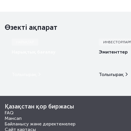
Өзекті ақпарат
НАРЫҚТАР
ИНВЕСТОРЛАР
Нарықтық бағалау
Эмитенттер
Толығырақ
Толығырақ
Қазақстан қор биржасы
FAQ
Мансап
Байланысу және деректемелер
Сайт картасы