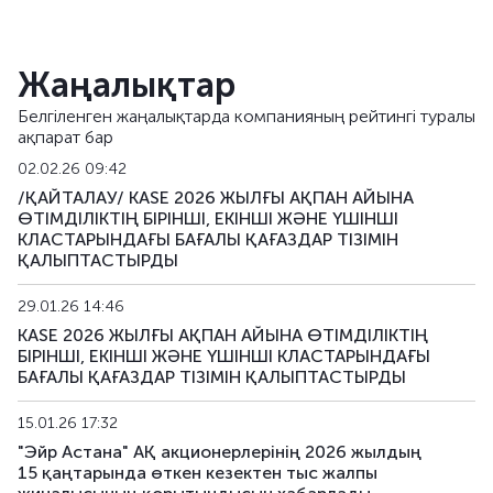
Жаңалықтар
Белгіленген жаңалықтарда компанияның рейтингі туралы
ақпарат бар
02.02.26 09:42
/ҚАЙТАЛАУ/ KASE 2026 ЖЫЛҒЫ АҚПАН АЙЫНА
ӨТІМДІЛІКТІҢ БІРІНШІ, ЕКІНШІ ЖӘНЕ ҮШІНШІ
КЛАСТАРЫНДАҒЫ БАҒАЛЫ ҚАҒАЗДАР ТІЗІМІН
ҚАЛЫПТАСТЫРДЫ
29.01.26 14:46
KASE 2026 ЖЫЛҒЫ АҚПАН АЙЫНА ӨТІМДІЛІКТІҢ
БІРІНШІ, ЕКІНШІ ЖӘНЕ ҮШІНШІ КЛАСТАРЫНДАҒЫ
БАҒАЛЫ ҚАҒАЗДАР ТІЗІМІН ҚАЛЫПТАСТЫРДЫ
15.01.26 17:32
"Эйр Астана" АҚ акционерлерінің 2026 жылдың
15 қаңтарында өткен кезектен тыс жалпы