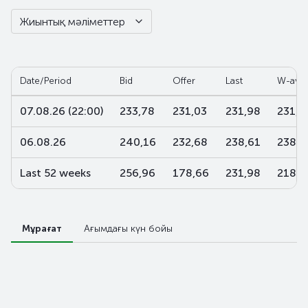
Жиынтық мәліметтер
Date/Period
Bid
Offer
Last
W-ave
07.08.26 (22:00)
233,78
231,03
231,98
231,9
06.08.26
240,16
232,68
238,61
238,6
Last 52 weeks
256,96
178,66
231,98
218,2
Мұрағат
Ағымдағы күн бойы