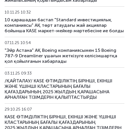
жиналысының қорытындысын хабарлады
10.11.25 10:32
10 қарашадан бастап "Standard инвестициялық
компаниясы" АҚ төрт атаудағы жай акциялар
бойынша KASE маркет-мейкер мәртебесіне ие болды
07.11.25 10:54
"Эйр Астана" АҚ Boeing компаниясымен 15 Boeing
787-9 Dreamliner ұшағын жеткізуге келісімшартқа
қол қойылғанын хабарлады
03.11.25 09:33
/ҚАЙТАЛАУ/ KASE ӨТІМДІЛІКТІҢ БІРІНШІ, ЕКІНШІ
ЖӘНЕ ҮШІНШІ КЛАСТАРЫНЫҢ БАҒАЛЫ
ҚАҒАЗДАРЫНЫҢ 2025 ЖЫЛДЫҢ ҚАРАШАСЫНА
АРНАЛҒАН ТІЗІМДЕРІН ҚАЛЫПТАСТЫРДЫ
29.10.25 16:07
KASE ӨТІМДІЛІКТІҢ БІРІНШІ, ЕКІНШІ ЖӘНЕ ҮШІНШІ
КЛАСТАРЫНЫҢ БАҒАЛЫ ҚАҒАЗДАРЫНЫҢ
2025 ЖЫЛДЫҢ ҚАРАШАСЫНА АРНАЛҒАН ТІЗІМДЕРІН