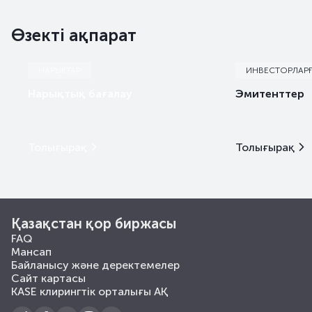
Өзекті ақпарат
НАРЫҚТАР
ИНВЕСТОРЛАР
Нарықтық бағалау
Эмитенттер
Толығырақ
Толығырақ
Қазақстан қор биржасы
FAQ
Мансап
Байланысу және деректемелер
Сайт картасы
KASE клирингтік орталығы АҚ