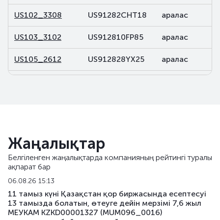
US102_3308
US91282CHT18
аралас
US103_3102
US912810FP85
аралас
US105_2612
US912828YX25
аралас
US106_2812
US91282CDP32
аралас
US107_3102
US91282CBL46
аралас
US108_2701
US912828V491
аралас
Жаңалықтар
US141_2611
US91282CJK80
аралас
Белгіленген жаңалықтарда компанияның рейтингі туралы
ақпарат бар
US142_3105
US91282CKU44
аралас
06.08.26 15:13
US143_3405
US91282CKQ32
аралас
11 тамыз күні Қазақстан қор биржасында есептесуі
13 тамызда болатын, өтеуге дейін мерзімі 7,6 жыл
МЕУКАМ KZKD00001327 (MUM096_0016)
US158_2610
US912828YQ73
аралас