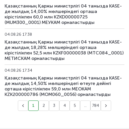
Қазақстанның Қаржы министрлігі 04 тамызда KASE-
де жылдық 14,00% мөлшеріндегі орташа
кірістілікпен 60,0 млн KZKD00000725
(MUM300_0001) МЕУКАМ орналастырды
04.08.26 17:38
Қазақстанның Қаржы министрлігі 04 тамызда KASE-
де жылдық 18,28% мөлшеріндегі орташа
кірістілікпен 52,5 млн KZKF00000038 (MTC084_0001)
МЕТИСКАМ орналастырды
04.08.26 17:34
Қазақстанның Қаржы министрлігі 04 тамызда KASE-
де жылдық 14,50% мөлшеріндегі өтеуге дейінгі
орташа кірістілікпен 59,0 млн МЕОКАМ
KZK200000786 (MOM060_0056) орналастырды
1
2
3
4
5
...
784