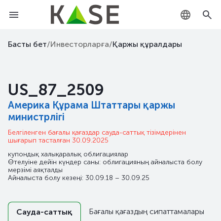
KZ
Басты бет
/
Инвесторларға
/
Қаржы құралдары
RU
US_87_2509
EN
Америка Құрама Штаттары қаржы
министрлігі
Белгіленген бағалы қағаздар сауда-саттық тізімдерінен
шығарып тасталған 30.09.2025
купондық халықаралық облигациялар
Өтелуіне дейін күндер саны: облигацияның айналыста болу
мерзімі аяқталды
Айналыста болу кезеңі: 30.09.18 – 30.09.25
Бағалы қағаздың сипаттамалары
Сауда-саттық