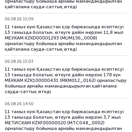
орналастыру бойынша арнайы мамандандырылған
қайталама сауда-саттық өтеді
US159_4311
US912810TW80
аралас
06.08.26 15:09
US168_2701
US91282CMH15
аралас
11 тамыз күні Қазақстан қор биржасында есептесуі
13 тамызда болатын, өтеуге дейін мерзімі 11,8 жыл
US179_2609
US912797RS85
аралас
МЕУКАМ KZKD00001293 (MUM156_0008)
орналастыру бойынша арнайы мамандандырылған
қайталама сауда-саттық өтеді
US181_3005
US912828ZQ64
аралас
06.08.26 15:03
US182_3305
US91282CHC82
аралас
11 тамыз күні Қазақстан қор биржасында есептесуі
13 тамызда болатын, өтеуге дейін мерзімі 178 күн
US183_2710
US91282CLQ23
аралас
МЕККАМ KZK100000431 (MKM012_0162) орналастыру
бойынша арнайы мамандандырылған қайталама
US184_2810
US91282CDF59
аралас
сауда-саттық өтеді
US185_2610
US912797SA68
аралас
06.08.26 14:50
11 тамыз күні Қазақстан қор биржасында есептесуі
US186_2610
US912797SK41
аралас
13 тамызда болатын, өтеуге дейін мерзімі 3,7 жыл
МЕТИСКАМ KZKF00000020 (MTC048_0002)
орналастыру бойынша арнайы мамандандырылған
US189_2610
US91282CJC64
аралас