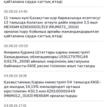
қайталама сауда-саттық өтеді
US190_2612
US91282CJP77
аралас
06.08.26 14:46
11 тамыз күні Қазақстан қор биржасында есептесуі
US191_2806
US91282CCH25
аралас
13 тамызда болатын, өтеуге дейін мерзімі 5,5 жыл
МЕУКАМ KZKD00001319 (MUM072_0016)
US193_2612
US912797TC16
аралас
орналастыру бойынша арнайы мамандандырылған
қайталама сауда-саттық өтеді
US194_2609
US91282CLP40
аралас
06.08.26 09:09
US195_2701
US912828Z781
аралас
Америка Құрама Штаттары қаржы министрлігі
Халықаралық облигациялары US912797RG48
(US178_2608) айналыс мерзімінің аяқталуына
US196_3008
US91282CAE12
аралас
байланысты KASE ресми тізімінен алып тасталды
US197_2802
US91282CGP05
аралас
04.08.26 18:38
Қазақстанның Қаржы министрлігі 04 тамызда KASE-
US198_2804
US91282CMW81
аралас
де жылдық 16,19% мөлшеріндегі орташа
кірістілікпен 450,5 млн KZK100000449
US199_2808
US91282CNU17
аралас
(MKM012_0163) МЕККАМ орналастырды
US200_2803
US91282CMS79
аралас
04.08.26 17:41