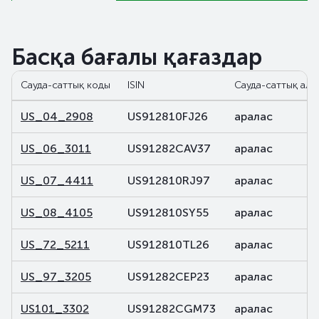
Басқа бағалы қағаздар
Сауда-саттық коды
ISIN
Сауда-саттық ала
US_04_2908
US912810FJ26
аралас
US_06_3011
US91282CAV37
аралас
US_07_4411
US912810RJ97
аралас
US_08_4105
US912810SY55
аралас
US_72_5211
US912810TL26
аралас
US_97_3205
US91282CEP23
аралас
US101_3302
US91282CGM73
аралас