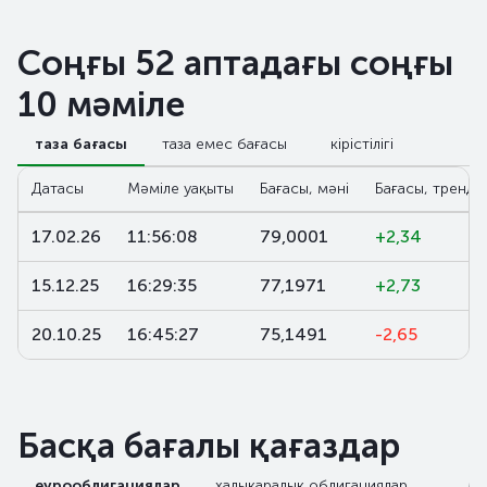
Соңғы 52 аптадағы соңғы
10 мәміле
таза бағасы
таза емес бағасы
кірістілігі
Датасы
Мәміле уақыты
Бағасы, мәні
Бағасы, тренд,
17.02.26
11:56:08
79,0001
+2,34
15.12.25
16:29:35
77,1971
+2,73
20.10.25
16:45:27
75,1491
-2,65
Басқа бағалы қағаздар
еурооблигациялар
халықаралық облигациялар
М