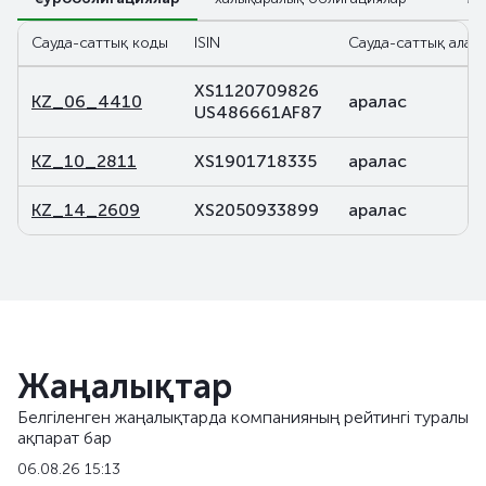
Сауда-саттық коды
ISIN
Сауда-саттық алаң
XS1120709826
KZ_06_4410
аралас
US486661AF87
KZ_10_2811
XS1901718335
аралас
KZ_14_2609
XS2050933899
аралас
Жаңалықтар
Белгіленген жаңалықтарда компанияның рейтингі туралы
ақпарат бар
06.08.26 15:13