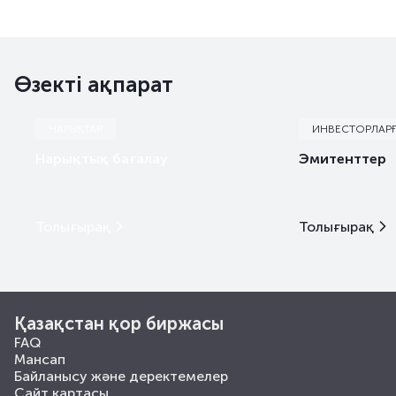
Өзекті ақпарат
НАРЫҚТАР
ИНВЕСТОРЛАР
Нарықтық бағалау
Эмитенттер
Толығырақ
Толығырақ
Қазақстан қор биржасы
FAQ
Мансап
Байланысу және деректемелер
Сайт картасы