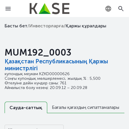
KZ
Басты бет
/
Инвесторларға
/
Қаржы құралдары
RU
MUM192_0003
EN
Қазақстан Республикасының Қаржы
министрлігі
купондық меукам
KZKD00000626
Соңғы купондық мөлшерлемесі, жылдық % : 5,500
Өтелуіне дейін күндер саны: 761
Айналыста болу кезеңі: 20.09.12 – 20.09.28
Бағалы қағаздың сипаттамалары
Сауда-саттық