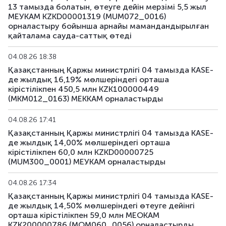
13 тамызда болатын, өтеуге дейін мерзімі 5,5 жыл
МЕУКАМ KZKD00001319 (MUM072_0016)
орналастыру бойынша арнайы мамандандырылған
қайталама сауда-саттық өтеді
04.08.26 18:38
Қазақстанның Қаржы министрлігі 04 тамызда KASE-
де жылдық 16,19% мөлшеріндегі орташа
кірістілікпен 450,5 млн KZK100000449
(MKM012_0163) МЕККАМ орналастырды
04.08.26 17:41
Қазақстанның Қаржы министрлігі 04 тамызда KASE-
де жылдық 14,00% мөлшеріндегі орташа
кірістілікпен 60,0 млн KZKD00000725
(MUM300_0001) МЕУКАМ орналастырды
04.08.26 17:34
Қазақстанның Қаржы министрлігі 04 тамызда KASE-
де жылдық 14,50% мөлшеріндегі өтеуге дейінгі
орташа кірістілікпен 59,0 млн МЕОКАМ
KZK200000786 (MOM060_0056) орналастырды