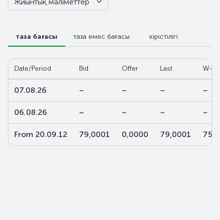
Жиынтық мәліметтер
таза бағасы
таза емес бағасы
кірістілігі
Date/Period
Bid
Offer
Last
W-av
07.08.26
–
–
–
–
06.08.26
–
–
–
–
From 20.09.12
79,0001
0,0000
79,0001
75,2