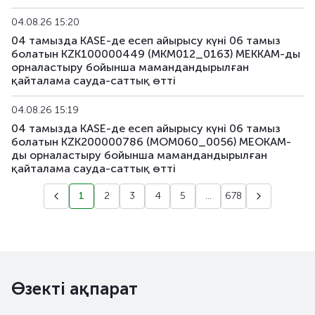
04.08.26 15:20
04 тамызда KASE-де есеп айырысу күні 06 тамыз
болатын KZK100000449 (MKM012_0163) МЕККАМ-ды
орналастыру бойынша мамандандырылған
қайталама сауда-саттық өтті
04.08.26 15:19
04 тамызда KASE-де есеп айырысу күні 06 тамыз
болатын KZK200000786 (MOM060_0056) МЕОКАМ-
ды орналастыру бойынша мамандандырылған
қайталама сауда-саттық өтті
1
2
3
4
5
...
678
Өзекті ақпарат