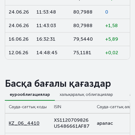
24.06.26
11:53:48
80,7988
0
24.06.26
11:43:03
80,7988
+1,58
16.06.26
16:32:31
79,5440
+5,89
12.06.26
14:48:45
75,1181
+0,02
Басқа бағалы қағаздар
еурооблигациялар
халықаралық облигациялар
М
Сауда-саттық коды
ISIN
Сауда-саттық алаң
XS1120709826
KZ_06_4410
аралас
US486661AF87