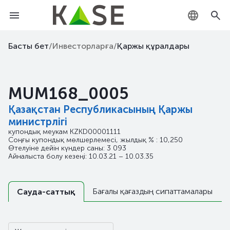
KZ
Басты бет
/
Инвесторларға
/
Қаржы құралдары
RU
MUM168_0005
EN
Қазақстан Республикасының Қаржы
министрлігі
купондық меукам
KZKD00001111
Соңғы купондық мөлшерлемесі, жылдық % : 10,250
Өтелуіне дейін күндер саны: 3 093
Айналыста болу кезеңі: 10.03.21 – 10.03.35
Бағалы қағаздың сипаттамалары
Сауда-саттық