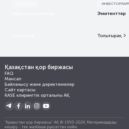
НАРЫҚТАР
ИНВЕСТОРЛАР
Нарықтық бағалау
Эмитенттер
Толығырақ
Толығырақ
Қазақстан қор биржасы
FAQ
Мансап
Байланысу және деректемелер
Сайт картасы
KASE клирингтік орталығы АҚ
"Қазақстан қор биржасы" АҚ © 1993-2026 Материалдарды
көшiру - тек жазбаша рұқсаттан кейiн.