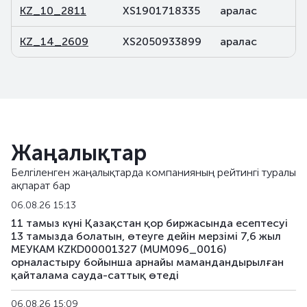
KZ_10_2811
XS1901718335
аралас
KZ_14_2609
XS2050933899
аралас
Жаңалықтар
Белгіленген жаңалықтарда компанияның рейтингі туралы
ақпарат бар
06.08.26 15:13
11 тамыз күні Қазақстан қор биржасында есептесуі
13 тамызда болатын, өтеуге дейін мерзімі 7,6 жыл
МЕУКАМ KZKD00001327 (MUM096_0016)
орналастыру бойынша арнайы мамандандырылған
қайталама сауда-саттық өтеді
06.08.26 15:09