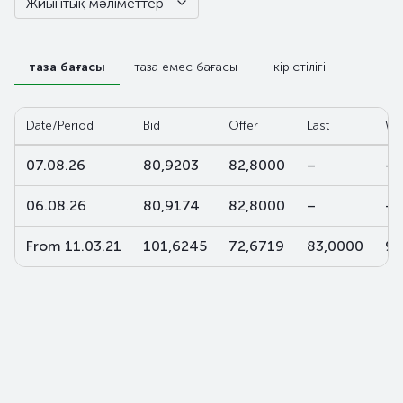
Жиынтық мәліметтер
таза бағасы
таза емес бағасы
кірістілігі
Date/Period
Bid
Offer
Last
W-
07.08.26
80,9203
82,8000
–
–
06.08.26
80,9174
82,8000
–
–
From 11.03.21
101,6245
72,6719
83,0000
92