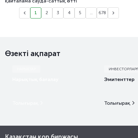
қайталама сауда-саттық өтті
1
2
3
4
5
...
678
Өзекті ақпарат
НАРЫҚТАР
ИНВЕСТОРЛАР
Нарықтық бағалау
Эмитенттер
Толығырақ
Толығырақ
Қазақстан қор биржасы