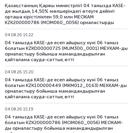
Қазақстанның Қаржы министрлігі 04 тамызда KASE-
де жылдық 14,50% мөлшеріндегі өтеуге дейінгі
орташа кірістілікпен 59,0 млн МЕОКАМ
KZK200000786 (MOM060_0056) орналастырды
04.08.26 15:22
04 тамызда KASE-де есеп айырысу күні 06 тамыз
болатын KZKD00000725 (MUM300_0001) МЕУКАМ-ды
орналастыру бойынша мамандандырылған
қайталама сауда-саттық өтті
04.08.26 15:20
04 тамызда KASE-де есеп айырысу күні 06 тамыз
болатын KZK100000449 (MKM012_0163) МЕККАМ-ды
орналастыру бойынша мамандандырылған
қайталама сауда-саттық өтті
04.08.26 15:19
04 тамызда KASE-де есеп айырысу күні 06 тамыз
болатын KZK200000786 (MOM060_0056) МЕОКАМ-
ды орналастыру бойынша мамандандырылған