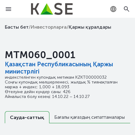
KZ
Басты бет
/
Инвесторларға
/
Қаржы құралдары
RU
MTM060_0001
EN
Қазақстан Республикасының Қаржы
министрлігі
индекстелінген купондық метикам
KZKT00000032
Соңғы купондық мөлшерлемесі, жылдық % тиянақталған
маржа + индекс: 1,000 + 18,093
Өтелуіне дейін күндер саны: 426
Айналыста болу кезеңі: 14.10.22 – 14.10.27
Бағалы қағаздың сипаттамалары
Сауда-саттық