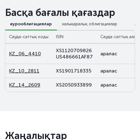
Басқа бағалы қағаздар
еурооблигациялар
халықаралық облигациялар
М
Сауда-саттық коды
ISIN
Сауда-саттық алаң
XS1120709826
KZ_06_4410
аралас
US486661AF87
KZ_10_2811
XS1901718335
аралас
KZ_14_2609
XS2050933899
аралас
Жаңалықтар