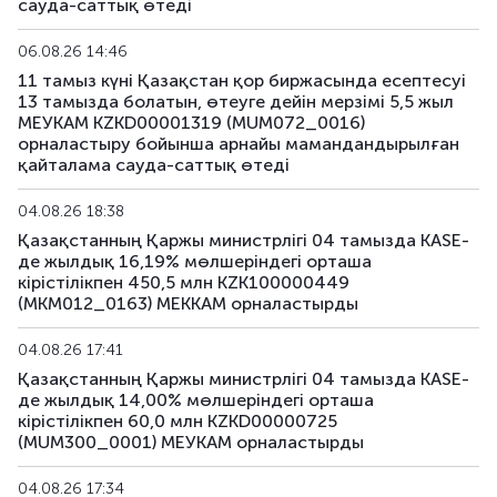
сауда-саттық өтеді
06.08.26 14:46
11 тамыз күні Қазақстан қор биржасында есептесуі
13 тамызда болатын, өтеуге дейін мерзімі 5,5 жыл
МЕУКАМ KZKD00001319 (MUM072_0016)
орналастыру бойынша арнайы мамандандырылған
қайталама сауда-саттық өтеді
04.08.26 18:38
Қазақстанның Қаржы министрлігі 04 тамызда KASE-
де жылдық 16,19% мөлшеріндегі орташа
кірістілікпен 450,5 млн KZK100000449
(MKM012_0163) МЕККАМ орналастырды
04.08.26 17:41
Қазақстанның Қаржы министрлігі 04 тамызда KASE-
де жылдық 14,00% мөлшеріндегі орташа
кірістілікпен 60,0 млн KZKD00000725
(MUM300_0001) МЕУКАМ орналастырды
04.08.26 17:34