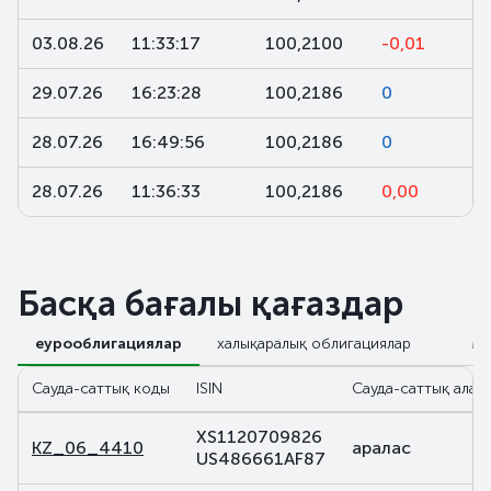
03.08.26
11:33:17
100,2100
-0,01
29.07.26
16:23:28
100,2186
0
28.07.26
16:49:56
100,2186
0
28.07.26
11:36:33
100,2186
0,00
Басқа бағалы қағаздар
еурооблигациялар
халықаралық облигациялар
М
Сауда-саттық коды
ISIN
Сауда-саттық алаң
XS1120709826
KZ_06_4410
аралас
US486661AF87