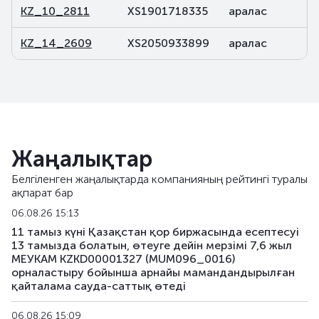
KZ_10_2811
XS1901718335
аралас
KZ_14_2609
XS2050933899
аралас
Жаңалықтар
Белгіленген жаңалықтарда компанияның рейтингі туралы
ақпарат бар
06.08.26 15:13
11 тамыз күні Қазақстан қор биржасында есептесуі
13 тамызда болатын, өтеуге дейін мерзімі 7,6 жыл
МЕУКАМ KZKD00001327 (MUM096_0016)
орналастыру бойынша арнайы мамандандырылған
қайталама сауда-саттық өтеді
06.08.26 15:09