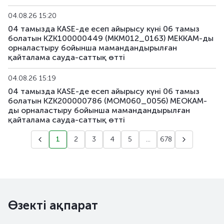
04.08.26 15:20
04 тамызда KASE-де есеп айырысу күні 06 тамыз
болатын KZK100000449 (MKM012_0163) МЕККАМ-ды
орналастыру бойынша мамандандырылған
қайталама сауда-саттық өтті
04.08.26 15:19
04 тамызда KASE-де есеп айырысу күні 06 тамыз
болатын KZK200000786 (MOM060_0056) МЕОКАМ-
ды орналастыру бойынша мамандандырылған
қайталама сауда-саттық өтті
1
2
3
4
5
...
678
Өзекті ақпарат