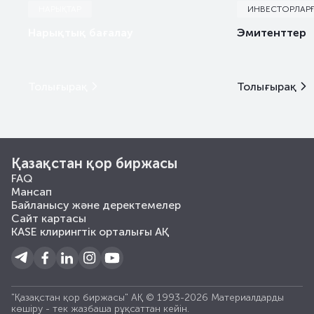
НАРЫҚТАР
ИНВЕСТОРЛАР
Нарықтық бағалау
Эмитенттер
Толығырақ
Толығырақ
Қазақстан қор биржасы
FAQ
Мансап
Байланысу және деректемелер
Сайт картасы
KASE клирингтік орталығы АҚ
"Қазақстан қор биржасы" АҚ © 1993-2026 Материалдарды
көшiру - тек жазбаша рұқсаттан кейiн.