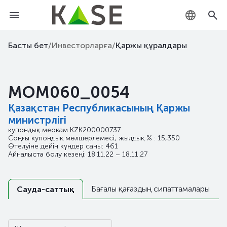
KZ
Басты бет
/
Инвесторларға
/
Қаржы құралдары
RU
MOM060_0054
EN
Қазақстан Республикасының Қаржы
министрлігі
купондық меокам
KZK200000737
Соңғы купондық мөлшерлемесі, жылдық % : 15,350
Өтелуіне дейін күндер саны: 461
Айналыста болу кезеңі: 18.11.22 – 18.11.27
Бағалы қағаздың сипаттамалары
Сауда-саттық