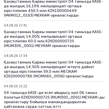
Қазақстанның Қаржы министрлігі 04 тамызда KASE-
де жылдық 16,19% мөлшеріндегі орташа
кірістілікпен 450,5 млн KZK100000449
(MKM012_0163) МЕККАМ орналастырды
04.08.26 17:41
Қазақстанның Қаржы министрлігі 04 тамызда KASE-
де жылдық 14,00% мөлшеріндегі орташа
кірістілікпен 60,0 млн KZKD00000725
(MUM300_0001) МЕУКАМ орналастырды
04.08.26 17:34
Қазақстанның Қаржы министрлігі 04 тамызда KASE-
де жылдық 14,50% мөлшеріндегі өтеуге дейінгі
орташа кірістілікпен 59,0 млн МЕОКАМ
KZK200000786 (MOM060_0056) орналастырды
04.08.26 15:22
04 тамызда KASE-де есеп айырысу күні 06 тамыз
болатын KZKD00000725 (MUM300_0001) МЕУКАМ-ды
орналастыру бойынша мамандандырылған
қайталама сауда-саттық өтті