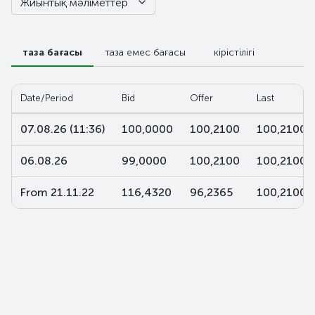
Жиынтық мәліметтер
таза бағасы
таза емес бағасы
кірістілігі
Date/Period
Bid
Offer
Last
07.08.26 (11:36)
100,0000
100,2100
100,2100
06.08.26
99,0000
100,2100
100,2100
From 21.11.22
116,4320
96,2365
100,2100