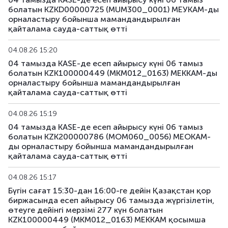
болатын KZKD00000725 (MUM300_0001) МЕУКАМ-ды
орналастыру бойынша мамандандырылған
қайталама сауда-саттық өтті
04.08.26 15:20
04 тамызда KASE-де есеп айырысу күні 06 тамыз
болатын KZK100000449 (MKM012_0163) МЕККАМ-ды
орналастыру бойынша мамандандырылған
қайталама сауда-саттық өтті
04.08.26 15:19
04 тамызда KASE-де есеп айырысу күні 06 тамыз
болатын KZK200000786 (MOM060_0056) МЕОКАМ-
ды орналастыру бойынша мамандандырылған
қайталама сауда-саттық өтті
04.08.26 15:17
Бүгін сағат 15:30-дан 16:00-ге дейін Қазақстан қор
биржасында есеп айырысу 06 тамызда жүргізілетін,
өтеуге дейінгі мерзімі 277 күн болатын
KZK100000449 (MKM012_0163) МЕККАМ қосымша