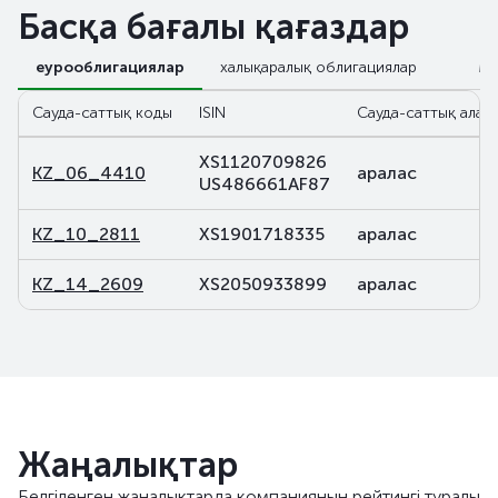
Басқа бағалы қағаздар
еурооблигациялар
халықаралық облигациялар
М
Сауда-саттық коды
ISIN
Сауда-саттық алаң
XS1120709826
KZ_06_4410
аралас
US486661AF87
KZ_10_2811
XS1901718335
аралас
KZ_14_2609
XS2050933899
аралас
Жаңалықтар
Белгіленген жаңалықтарда компанияның рейтингі туралы