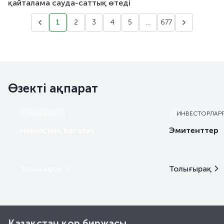
қайталама сауда-саттық өтеді
1
2
3
4
5
...
677
Өзекті ақпарат
НАРЫҚТАР
ИНВЕСТОРЛАР
Нарықтық бағалау
Эмитенттер
Толығырақ
Толығырақ
Қазақстан қор биржасы