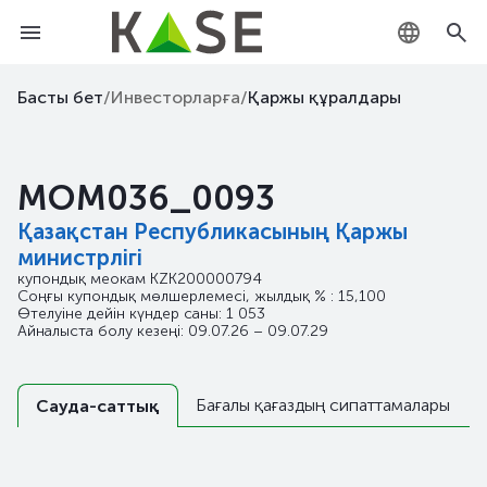
KZ
Басты бет
/
Инвесторларға
/
Қаржы құралдары
RU
MOM036_0093
EN
Қазақстан Республикасының Қаржы
министрлігі
купондық меокам
KZK200000794
Соңғы купондық мөлшерлемесі, жылдық % : 15,100
Өтелуіне дейін күндер саны: 1 053
Айналыста болу кезеңі: 09.07.26 – 09.07.29
Бағалы қағаздың сипаттамалары
Сауда-саттық