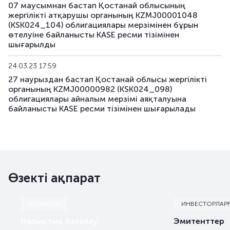
07 маусымнан бастап Қостанай облысының
жергілікті атқарушы органының KZMJ00001048
KSK143_057
KZMF00000572
аралас
(KSK024_104) облигациялары мерзімінен бұрын
өтелуіне байланысты KASE ресми тізімінен
шығарылды
KSK143_058
KZMF00000580
аралас
24.03.23 17:59
KSK143_068
KZMF00000689
аралас
27 наурыздан бастап Қостанай облысы жергілікті
органының KZMJ00000982 (KSK024_098)
облигациялары айналым мерзімі аяқталуына
байланысты KASE ресми тізімінен шығарылады
Өзекті ақпарат
НАРЫҚТАР
ИНВЕСТОРЛАР
Нарықтық бағалау
Эмитенттер