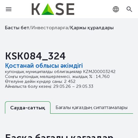
KZ
Басты бет
/
Инвесторларға
/
Қаржы құралдары
RU
KSK084_324
EN
Қостанай облысы әкімдігі
купондық муниципалды облигациялар
KZMJ00003242
Соңғы купондық мөлшерлемесі, жылдық % : 14,760
Өтелуіне дейін күндер саны: 2 452
Айналыста болу кезеңі: 29.05.26 – 29.05.33
Бағалы қағаздың сипаттамалары
Сауда-саттық