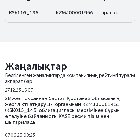
KSK116_195
KZMJ00001956
аралас
KSK118_090
KZMF00000903
аралас
KSK119_003
KZMF00000036
аралас
KSK119_075
KZMF00000754
аралас
Жаңалықтар
KSK120_226
KZMJ00002269
аралас
Белгіленген жаңалықтарда компанияның рейтингі туралы
ақпарат бар
KSK120_247
KZMJ00002475
аралас
27.12.23 15:07
KSK120_325
KZMJ00003259
аралас
28 желтоқсаннан бастап Қостанай облысының
жергілікті атқарушы органының KZMJ00001451
(KSK015_145) облигациялары мерзімінен бұрын
KSK120_339
KZMJ00003390
аралас
өтелуіне байланысты KASE ресми тізімінен
шығарылады
KSK120_380
KZMJ00003804
аралас
07.06.23 09:23
KSK131_025
KZMF00000259
аралас