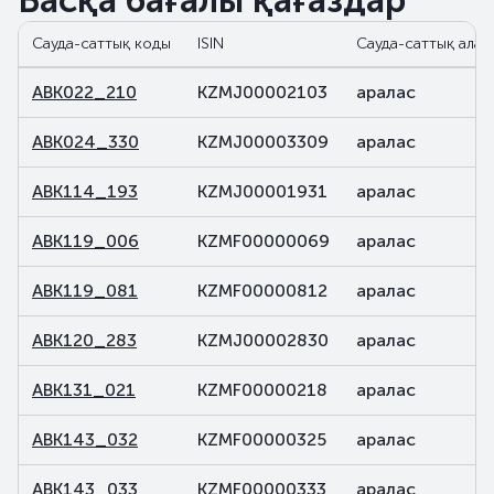
Басқа бағалы қағаздар
Сауда-саттық коды
ISIN
Сауда-саттық алаң
ABK022_210
KZMJ00002103
аралас
ABK024_330
KZMJ00003309
аралас
ABK114_193
KZMJ00001931
аралас
ABK119_006
KZMF00000069
аралас
ABK119_081
KZMF00000812
аралас
ABK120_283
KZMJ00002830
аралас
ABK131_021
KZMF00000218
аралас
ABK143_032
KZMF00000325
аралас
ABK143_033
KZMF00000333
аралас