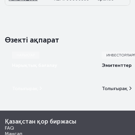
Өзекті ақпарат
НАРЫҚТАР
ИНВЕСТОРЛАР
Нарықтық бағалау
Эмитенттер
Толығырақ
Толығырақ
Қазақстан қор биржасы
FAQ
Мансап