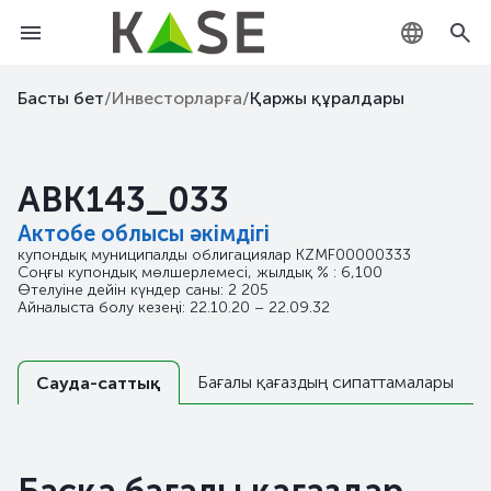
KZ
Басты бет
/
Инвесторларға
/
Қаржы құралдары
RU
ABK143_033
EN
Актобе облысы әкімдігі
купондық муниципалды облигациялар
KZMF00000333
Соңғы купондық мөлшерлемесі, жылдық % : 6,100
Өтелуіне дейін күндер саны: 2 205
Айналыста болу кезеңі: 22.10.20 – 22.09.32
Бағалы қағаздың сипаттамалары
Сауда-саттық