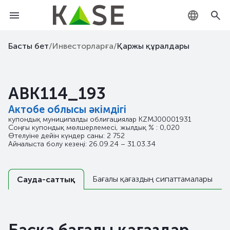
KZ
Басты бет
/
Инвесторларға
/
Қаржы құралдары
RU
ABK114_193
EN
Актобе облысы әкімдігі
купондық муниципалды облигациялар
KZMJ00001931
Соңғы купондық мөлшерлемесі, жылдық % : 0,020
Өтелуіне дейін күндер саны: 2 752
Айналыста болу кезеңі: 26.09.24 – 31.03.34
Бағалы қағаздың сипаттамалары
Сауда-саттық