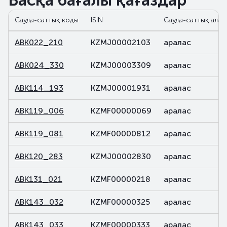
Басқа бағалы қағаздар
Сауда-саттық коды
ISIN
Сауда-саттық алаң
ABK022_210
KZMJ00002103
аралас
ABK024_330
KZMJ00003309
аралас
ABK114_193
KZMJ00001931
аралас
ABK119_006
KZMF00000069
аралас
ABK119_081
KZMF00000812
аралас
ABK120_283
KZMJ00002830
аралас
ABK131_021
KZMF00000218
аралас
ABK143_032
KZMF00000325
аралас
ABK143_033
KZMF00000333
аралас