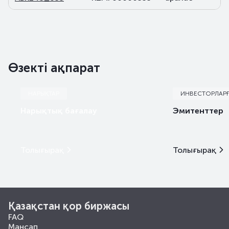
Өзекті ақпарат
НАРЫҚТАР
ИНВЕСТОРЛАР
Нарықтық бағалау
Эмитенттер
Толығырақ
Толығырақ
Қазақстан қор биржасы
FAQ
Мансап