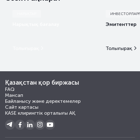
НАРЫҚТАР
ИНВЕСТОРЛАР
Нарықтық бағалау
Эмитенттер
Толығырақ
Толығырақ
Қазақстан қор биржасы
FAQ
Мансап
Байланысу және деректемелер
Сайт картасы
KASE клирингтік орталығы АҚ