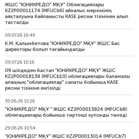
ЖШС "ЮНИКРЕДО" МҚҰ" Облигациялары
KZ2P00011174 (MFUCb6) айналыс мерзімінің
аяқталуына байланысты KASE ресми тізімінен алып
тасталды
09.07.26 16:49
К.М. Қалымбетова "ЮНИКРЕДО" МҚҰ" ЖШС Бас
директоры болып тағайындалды
09.07.26 10:16
09 шілдеден бастап "ЮНИКРЕДО" МҚҰ" ЖШС
KZ2P00018138 (MFUCb10) облигациялары баламалы
алаңның "облигациялар" санаты бойынша KASE
ресми тізіміне енгізілді
30.06.26 15:26
"ЮНИКРЕДО" МҚҰ " ЖШС KZ2P00013824 (MFUCb8)
облигациялары бойынша төртінші купонды төледі
29.06.26 10:54
"ЮНИКРЕДО" МҚҰ" ЖШС KZ2P00013014 (MFUCb7)