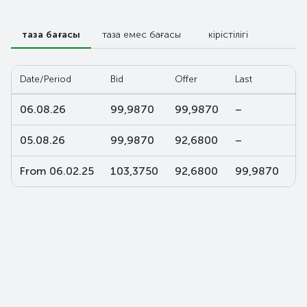
таза бағасы
таза емес бағасы
кірістілігі
Date/Period
Bid
Offer
Last
W-
06.08.26
99,9870
99,9870
–
–
05.08.26
99,9870
92,6800
–
–
From 06.02.25
103,3750
92,6800
99,9870
9