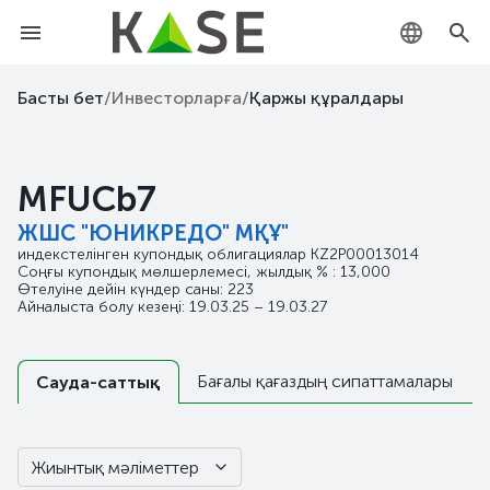
KZ
Басты бет
/
Инвесторларға
/
Қаржы құралдары
RU
MFUCb7
EN
ЖШС "ЮНИКРЕДО" МҚҰ"
индекстелінген купондық облигациялар
KZ2P00013014
Соңғы купондық мөлшерлемесі, жылдық % : 13,000
Өтелуіне дейін күндер саны: 223
Айналыста болу кезеңі: 19.03.25 – 19.03.27
Бағалы қағаздың сипаттамалары
Сауда-саттық
Жиынтық мәліметтер