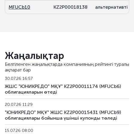
MFUCb10
KZ2P00018138
альтернативті
Жаңалықтар
Белгіленген жаңалықтарда компанияның рейтингі туралы
ақпарат бар
30.07.26 16:57
ЖШС "ЮНИКРЕДО" МҚҰ" KZ2P00011174 (MFUCb6)
облигацияларын өтеді
20.07.26 11:29
"ЮНИКРЕДО" МҚҰ" ЖШС KZ2P00015431 (MFUCb9)
облигациялары бойынша үшінші купонды төледі
15.07.26 08:00