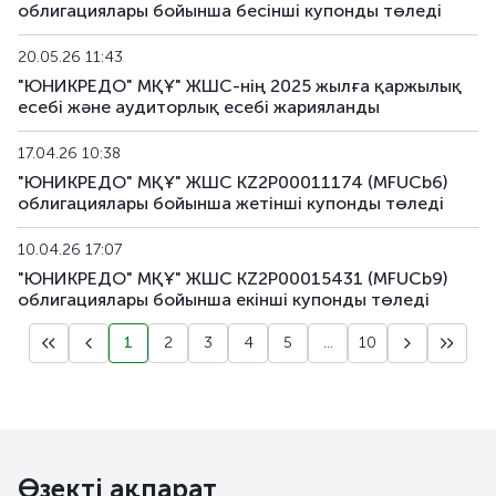
облигациялары бойынша бесінші купонды төледі
20.05.26 11:43
"ЮНИКРЕДО" МҚҰ" ЖШС-нің 2025 жылға қаржылық
есебі және аудиторлық есебі жарияланды
17.04.26 10:38
"ЮНИКРЕДО" МҚҰ" ЖШС KZ2P00011174 (MFUCb6)
облигациялары бойынша жетiншi купонды төледі
10.04.26 17:07
"ЮНИКРЕДО" МҚҰ" ЖШС KZ2P00015431 (MFUCb9)
облигациялары бойынша екiншi купонды төледі
1
2
3
4
5
...
10
Өзекті ақпарат