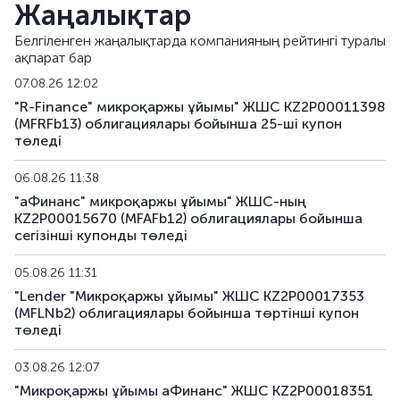
Жаңалықтар
MFRFb26
KZ2P00016306
альтернативті
Белгіленген жаңалықтарда компанияның рейтингі туралы
ақпарат бар
MFRFb27
KZ2P00016314
альтернативті
07.08.26 12:02
MFRFb28
KZ2P00017775
альтернативті
"R-Finance" микроқаржы ұйымы" ЖШС KZ2P00011398
(MFRFb13) облигациялары бойынша 25-шi купон
төледі
MFRFb29
KZ2P00017783
альтернативті
06.08.26 11:38
MFRFpp1
KZ2P00017981
жеке орналасты
"аФинанс" микроқаржы ұйымы" ЖШС-ның
KZ2P00015670 (MFAFb12) облигациялары бойынша
MFRFpp2
KZ2P00018021
жеке орналасты
сегiзiншi купонды төледі
05.08.26 11:31
"Lender "Микроқаржы ұйымы" ЖШС KZ2P00017353
(MFLNb2) облигациялары бойынша төртінші купон
төледі
03.08.26 12:07
"Микроқаржы ұйымы аФинанс" ЖШС KZ2P00018351