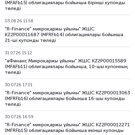
(MFAFb15) облигациялары бойынша бірiнші купонды
төледі
03.08.26 11:58
"R-Finance" микроқаржы ұйымы" ЖШС
KZ2P00011687 (MFRFb14) облигациялары бойынша
21-шi купонды төледі
31.07.26 15:12
"аФинанс Микроқаржы ұйымы" ЖШС KZ2P00015589
(MFAFb11) облигациялары бойынша, 10-шы купонның
төледi
30.07.26 17:01
"R-Finance" микроқаржы ұйымы" ЖШС KZ2P00013063
(MFRFb16) облигациялары бойынша 16-шы купонды
төледі
30.07.26 16:59
"R-Finance" микроқаржы ұйымы" ЖШС KZ2P00012271
(MFRFb15) облигациялары бойынша екiнші купонды