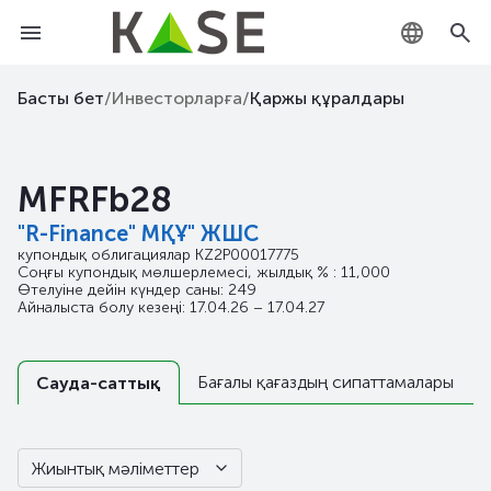
KZ
Басты бет
/
Инвесторларға
/
Қаржы құралдары
RU
MFRFb28
EN
"R-Finance" МҚҰ" ЖШС
купондық облигациялар
KZ2P00017775
Соңғы купондық мөлшерлемесі, жылдық % : 11,000
Өтелуіне дейін күндер саны: 249
Айналыста болу кезеңі: 17.04.26 – 17.04.27
Бағалы қағаздың сипаттамалары
Сауда-саттық
Жиынтық мәліметтер