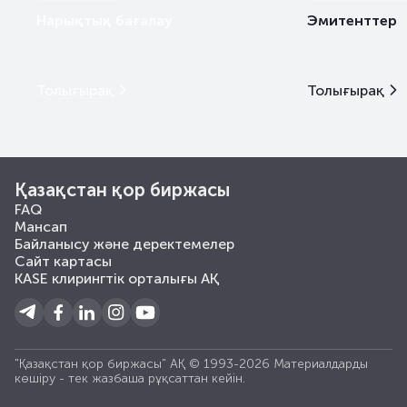
Нарықтық бағалау
Эмитенттер
Толығырақ
Толығырақ
Қазақстан қор биржасы
FAQ
Мансап
Байланысу және деректемелер
Сайт картасы
KASE клирингтік орталығы АҚ
"Қазақстан қор биржасы" АҚ © 1993-2026 Материалдарды
көшiру - тек жазбаша рұқсаттан кейiн.