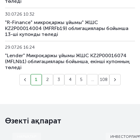
төледі
30.07.26 10:32
"R-Finance" микроқаржы ұйымы" ЖШС
KZ2P00014004 (MFRFb19) облигациялары бойынша
13-шi купонды төледi
29.07.26 16:24
"Lender" Микроқаржы ұйымы ЖШС KZ2P00016074
(MFLNb1) облигациялары бойынша, екiншi купонның
төледi
1
2
3
4
5
...
108
Өзекті ақпарат
НАРЫҚТАР
ИНВЕСТОРЛАР