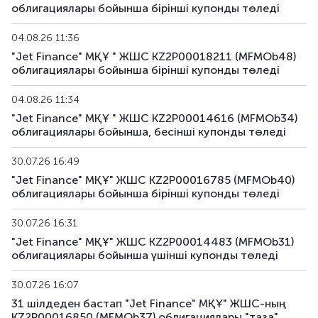
облигациялары бойынша бірiнші купонды төледі
MFMOb40
KZ2P00016785
альтернативті
04.08.26 11:36
"Jet Finance" МҚҰ " ЖШС KZ2P00018211 (MFMOb48)
MFMOb41
KZ2P00016793
альтернативті
облигациялары бойынша бірiнші купонды төледі
MFMOb42
KZ2P00016819
альтернативті
04.08.26 11:34
"Jet Finance" МҚҰ " ЖШС KZ2P00014616 (MFMOb34)
MFMOb43
KZ2P00017882
альтернативті
облигациялары бойынша, бесінші купонды төледі
MFMOb44
KZ2P00017890
альтернативті
30.07.26 16:49
"Jet Finance" МҚҰ" ЖШС KZ2P00016785 (MFMOb40)
MFMOb45
KZ2P00018195
альтернативті
облигациялары бойынша бірiнші купонды төледі
MFMOb46
KZ2P00018229
альтернативті
30.07.26 16:31
"Jet Finance" МҚҰ" ЖШС KZ2P00014483 (MFMOb31)
MFMOb47
KZ2P00018203
альтернативті
облигациялары бойынша үшінші купонды төледі
MFMOb48
KZ2P00018211
альтернативті
30.07.26 16:07
31 шілдеден бастап "Jet Finance" МҚҰ" ЖШС-ның
MFMOb49
KZ2P00018880
альтернативті
KZ2P00016850 (MFMOb37) облигациялары "таза"