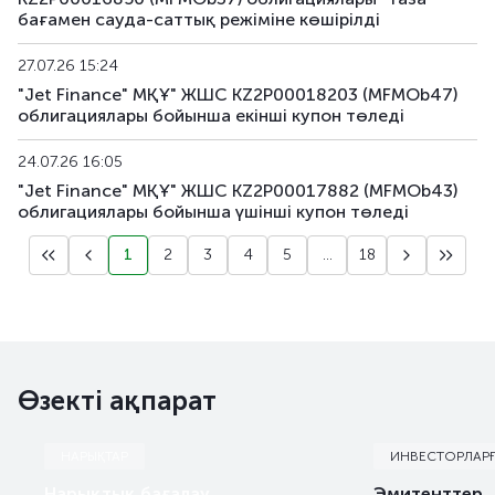
бағамен сауда-саттық режіміне көшірілді
MFMOb50
KZ2P00018898
альтернативті
27.07.26 15:24
"Jet Finance" МҚҰ" ЖШС KZ2P00018203 (MFMOb47)
облигациялары бойынша екінші купон төледі
24.07.26 16:05
"Jet Finance" МҚҰ" ЖШС KZ2P00017882 (MFMOb43)
облигациялары бойынша үшінші купон төледі
1
2
3
4
5
...
18
Өзекті ақпарат
НАРЫҚТАР
ИНВЕСТОРЛАР
Нарықтық бағалау
Эмитенттер