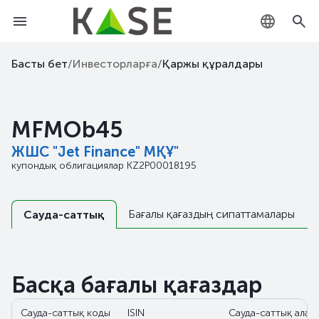
KZ
Басты бет
/
Инвесторларға
/
Қаржы құралдары
RU
MFMOb45
EN
ЖШС "Jet Finance" МҚҰ"
купондық облигациялар
KZ2P00018195
Бағалы қағаздың сипаттамалары
Сауда-саттық
Басқа бағалы қағаздар
Сауда-саттық коды
ISIN
Сауда-саттық алаң