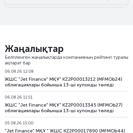
MFMOb30
KZ2P00014467
альтернативті
MFMOb31
KZ2P00014483
альтернативті
MFMOb32
KZ2P00014590
альтернативті
Жаңалықтар
MFMOb33
KZ2P00014608
альтернативті
Белгіленген жаңалықтарда компанияның рейтингі туралы
ақпарат бар
MFMOb34
KZ2P00014616
альтернативті
06.08.26 12:08
MFMOb35
KZ2P00016686
альтернативті
ЖШС "Jet Finance" МҚҰ" KZ2P00013212 (MFMOb24)
облигациялары бойынша 13-шi купонды төледі
MFMOb36
KZ2P00016694
альтернативті
06.08.26 11:51
MFMOb37
KZ2P00016850
альтернативті
ЖШС "Jet Finance" МҚҰ" KZ2P00013345 (MFMOb27)
облигациялары бойынша 13-шi купонды төледі
MFMOb38
KZ2P00016868
альтернативті
05.08.26 15:00
"Jet Finance" МҚҰ " ЖШС KZ2P00017890 (MFMOb44)
MFMOb39
KZ2P00016876
альтернативті