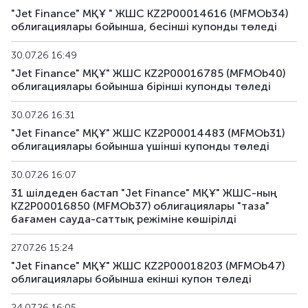
"Jet Finance" МҚҰ " ЖШС KZ2P00014616 (MFMOb34)
MFMOb43
KZ2P00017882
альтернативті
облигациялары бойынша, бесінші купонды төледі
MFMOb44
KZ2P00017890
альтернативті
30.07.26 16:49
"Jet Finance" МҚҰ" ЖШС KZ2P00016785 (MFMOb40)
MFMOb45
KZ2P00018195
альтернативті
облигациялары бойынша бірiнші купонды төледі
MFMOb46
KZ2P00018229
альтернативті
30.07.26 16:31
"Jet Finance" МҚҰ" ЖШС KZ2P00014483 (MFMOb31)
MFMOb47
KZ2P00018203
альтернативті
облигациялары бойынша үшінші купонды төледі
MFMOb48
KZ2P00018211
альтернативті
30.07.26 16:07
31 шілдеден бастап "Jet Finance" МҚҰ" ЖШС-ның
MFMOb49
KZ2P00018880
альтернативті
KZ2P00016850 (MFMOb37) облигациялары "таза"
бағамен сауда-саттық режіміне көшірілді
MFMOb50
KZ2P00018898
альтернативті
27.07.26 15:24
"Jet Finance" МҚҰ" ЖШС KZ2P00018203 (MFMOb47)
облигациялары бойынша екінші купон төледі
24.07.26 16:05