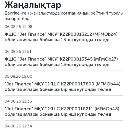
Жаңалықтар
MFMOb33
KZ2P00014608
альтернативті
Белгіленген жаңалықтарда компанияның рейтингі туралы
ақпарат бар
MFMOb34
KZ2P00014616
альтернативті
06.08.26 12:08
MFMOb35
KZ2P00016686
альтернативті
ЖШС "Jet Finance" МҚҰ" KZ2P00013212 (MFMOb24)
облигациялары бойынша 13-шi купонды төледі
MFMOb36
KZ2P00016694
альтернативті
06.08.26 11:51
MFMOb37
KZ2P00016850
альтернативті
ЖШС "Jet Finance" МҚҰ" KZ2P00013345 (MFMOb27)
облигациялары бойынша 13-шi купонды төледі
MFMOb38
KZ2P00016868
альтернативті
05.08.26 15:00
"Jet Finance" МҚҰ " ЖШС KZ2P00017890 (MFMOb44)
MFMOb39
KZ2P00016876
альтернативті
облигациялары бойынша бірiнші купонды төледі
MFMOb40
KZ2P00016785
альтернативті
04.08.26 11:36
"Jet Finance" МҚҰ " ЖШС KZ2P00018211 (MFMOb48)
MFMOb41
KZ2P00016793
альтернативті
облигациялары бойынша бірiнші купонды төледі
MFMOb42
KZ2P00016819
альтернативті
04.08.26 11:34