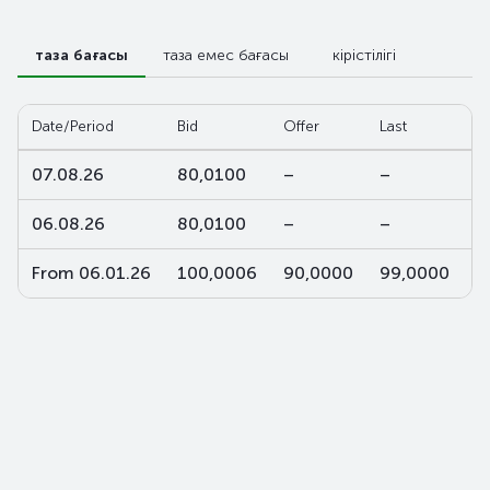
таза бағасы
таза емес бағасы
кірістілігі
Date/Period
Bid
Offer
Last
W
07.08.26
80,0100
–
–
–
06.08.26
80,0100
–
–
–
From 06.01.26
100,0006
90,0000
99,0000
9