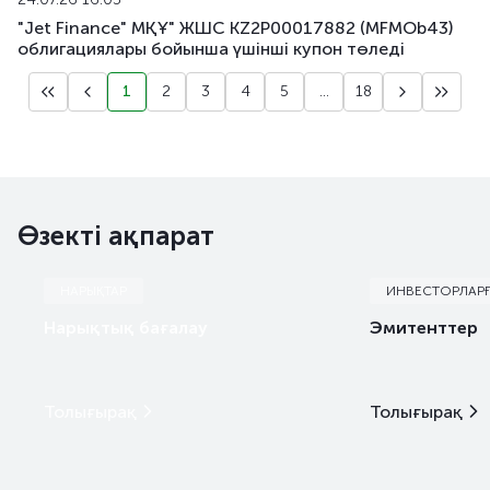
"Jet Finance" МҚҰ" ЖШС KZ2P00017882 (MFMOb43)
облигациялары бойынша үшінші купон төледі
1
2
3
4
5
...
18
Өзекті ақпарат
НАРЫҚТАР
ИНВЕСТОРЛАР
Нарықтық бағалау
Эмитенттер
Толығырақ
Толығырақ