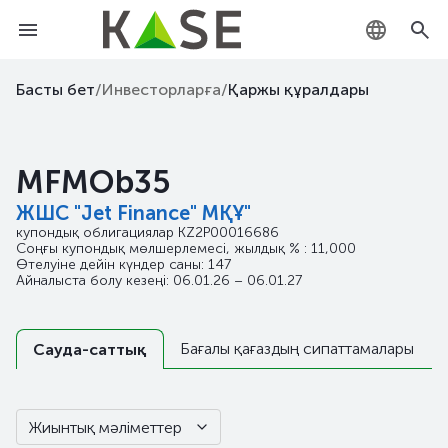
KZ
Басты бет
/
Инвесторларға
/
Қаржы құралдары
RU
MFMOb35
EN
ЖШС "Jet Finance" МҚҰ"
купондық облигациялар
KZ2P00016686
Соңғы купондық мөлшерлемесі, жылдық % : 11,000
Өтелуіне дейін күндер саны: 147
Айналыста болу кезеңі: 06.01.26 – 06.01.27
Бағалы қағаздың сипаттамалары
Сауда-саттық
Жиынтық мәліметтер