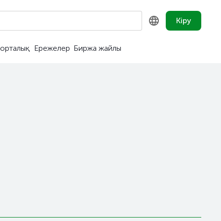
Кіру
орталық
Ережелер
Биржа жайлы
KZ
RU
EN