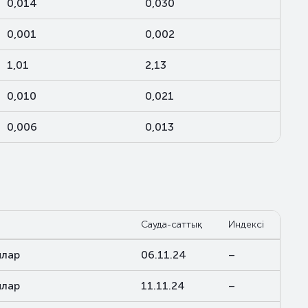
0,014
0,030
0,001
0,002
1,01
2,13
0,010
0,021
0,006
0,013
Сауда-саттық
Индексі
ялар
06.11.24
–
ялар
11.11.24
–