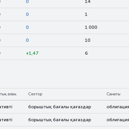
0
0
14
0
0
1
0
0
1 000
0
0
10
0
+1,47
6
тық алаң
Сектор
Санаты
ативті
борыштық бағалы қағаздар
облигаци
ативті
борыштық бағалы қағаздар
облигаци