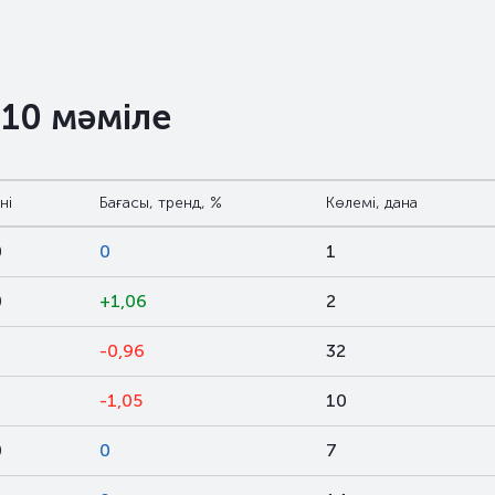
 10 мәміле
ні
Бағасы, тренд, %
Көлемі, дана
0
0
1
0
+1,06
2
-0,96
32
-1,05
10
0
0
7