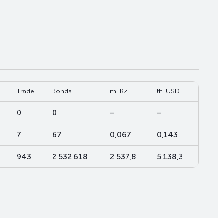
Trade
Bonds
m. KZT
th. USD
0
0
–
–
7
67
0,067
0,143
943
2 532 618
2 537,8
5 138,3