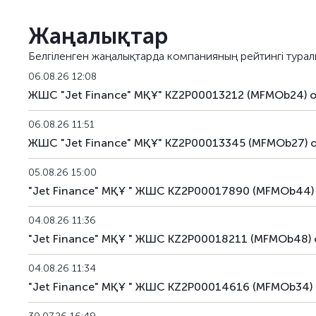
MFMOb32
KZ2P00014590
альтерн
Жаңалықтар
MFMOb33
KZ2P00014608
альтерн
Белгіленген жаңалықтарда компанияның рейтингі турал
MFMOb34
KZ2P00014616
альтерн
06.08.26 12:08
ЖШС "Jet Finance" МҚҰ" KZ2P00013212 (MFMOb24) 
MFMOb35
KZ2P00016686
альтерн
06.08.26 11:51
MFMOb36
KZ2P00016694
альтерн
ЖШС "Jet Finance" МҚҰ" KZ2P00013345 (MFMOb27) 
MFMOb37
KZ2P00016850
альтерн
05.08.26 15:00
"Jet Finance" МҚҰ " ЖШС KZ2P00017890 (MFMOb44) 
MFMOb38
KZ2P00016868
альтерн
04.08.26 11:36
MFMOb39
KZ2P00016876
альтерн
"Jet Finance" МҚҰ " ЖШС KZ2P00018211 (MFMOb48) 
MFMOb40
KZ2P00016785
альтерн
04.08.26 11:34
"Jet Finance" МҚҰ " ЖШС KZ2P00014616 (MFMOb34) 
MFMOb41
KZ2P00016793
альтерн