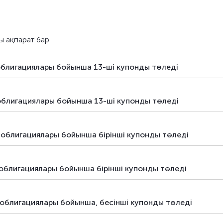
ативті
борыштық бағалы қағаздар
облигаци
ативті
борыштық бағалы қағаздар
облигаци
ы ақпарат бар
ативті
борыштық бағалы қағаздар
облигаци
облигациялары бойынша 13-шi купонды төледі
ативті
борыштық бағалы қағаздар
коммерци
ативті
борыштық бағалы қағаздар
коммерци
облигациялары бойынша 13-шi купонды төледі
ативті
борыштық бағалы қағаздар
облигаци
облигациялары бойынша бірiнші купонды төледі
ативті
борыштық бағалы қағаздар
облигаци
ативті
борыштық бағалы қағаздар
облигаци
облигациялары бойынша бірiнші купонды төледі
ативті
борыштық бағалы қағаздар
облигаци
облигациялары бойынша, бесінші купонды төледі
ативті
борыштық бағалы қағаздар
облигаци