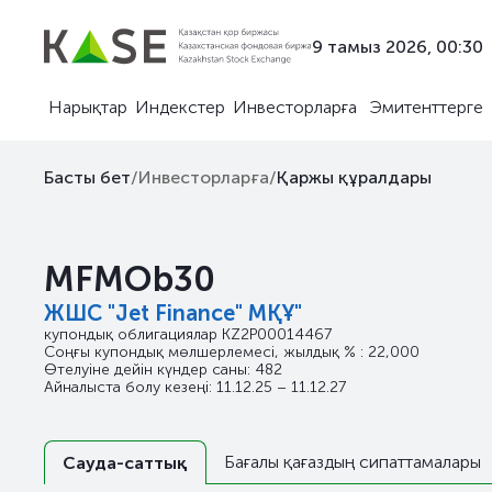
9 тамыз 2026, 00:30
Нарықтар
Индекстер
Инвесторларға
Эмитенттерге
Басты бет
/
Инвесторларға
/
Қаржы құралдары
MFMOb30
ЖШС "Jet Finance" МҚҰ"
купондық облигациялар
KZ2P00014467
Соңғы купондық мөлшерлемесі, жылдық % : 22,000
Өтелуіне дейін күндер саны: 482
Айналыста болу кезеңі: 11.12.25 – 11.12.27
Бағалы қағаздың сипаттамалары
Сауда-саттық