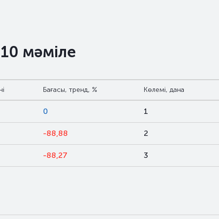
 10 мәміле
ні
Бағасы, тренд, %
Көлемі, дана
0
1
-88,88
2
0
-88,27
3