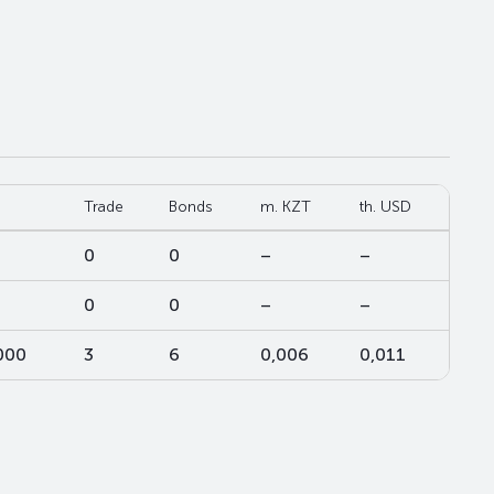
Trade
Bonds
m. KZT
th. USD
0
0
–
–
0
0
–
–
000
3
6
0,006
0,011