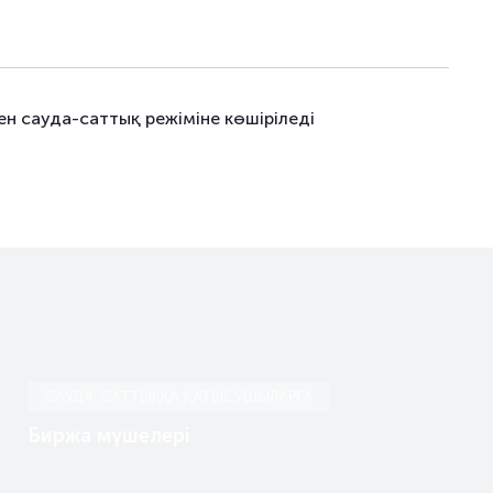
н сауда-саттық режіміне көшіріледі
САУДА-САТТЫҚҚА ҚАТЫСУШЫЛАРҒА
Биржа мүшелері