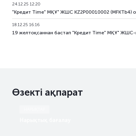
24.12.25 12:20
"Кредит Time" МҚҰ" ЖШС KZ2P00010002 (MFKTb4) 
18.12.25 16:16
19 желтоқсаннан бастап "Кредит Time" МҚҰ" ЖШС-н
Өзекті ақпарат
НАРЫҚТАР
Нарықтық бағалау