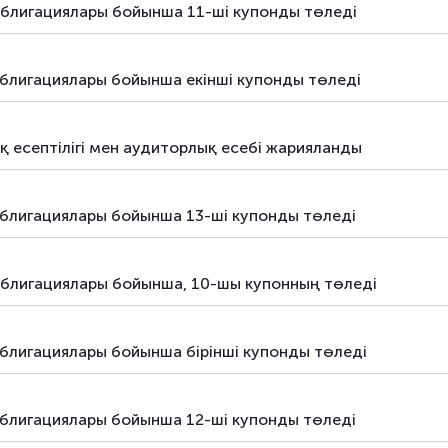
блигациялары бойынша 11-ші купонды төледі
блигациялары бойынша екiнші купонды төледі
есептілігі мен аудиторлық есебі жарияланды
блигациялары бойынша 13-ші купонды төледі
блигациялары бойынша, 10-шы купонның төледi
блигациялары бойынша бiрiнші купонды төледі
блигациялары бойынша 12-шi купонды төледі