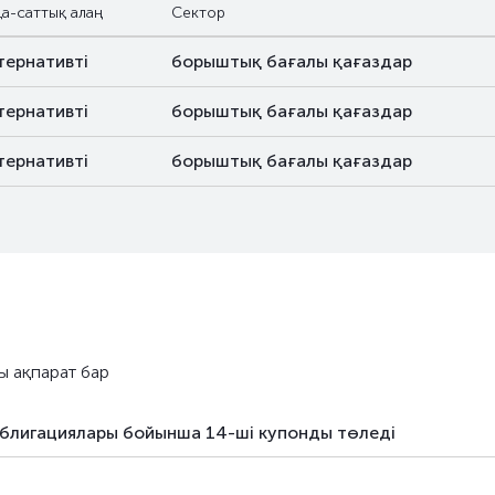
а-саттық алаң
Сектор
тернативті
борыштық бағалы қағаздар
тернативті
борыштық бағалы қағаздар
тернативті
борыштық бағалы қағаздар
ы ақпарат бар
блигациялары бойынша 14-ші купонды төледі