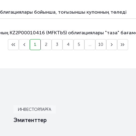
облигациялары бойынша, тоғызыншы купонның төледi
ың KZ2P00010416 (MFKTb5) облигациялары "таза" бағаме
1
2
3
4
5
...
10
ИНВЕСТОРЛАРҒА
Эмитенттер