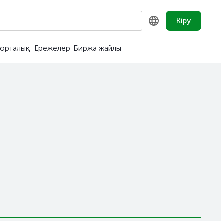
Кіру
орталық
Ережелер
Биржа жайлы
KZ
RU
EN