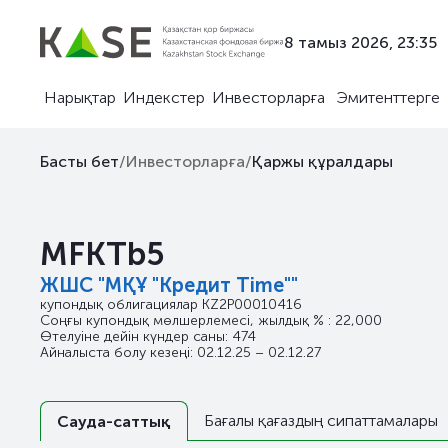
8 тамыз 2026, 23:35
Нарықтар
Индекстер
Инвесторларға
Эмитенттерге
Басты бет
/
Инвесторларға
/
Қаржы құралдары
MFKTb5
ЖШС "МҚҰ "Кредит Time""
купондық облигациялар
KZ2P00010416
Соңғы купондық мөлшерлемесі, жылдық % : 22,000
Өтелуіне дейін күндер саны: 474
Айналыста болу кезеңі: 02.12.25 – 02.12.27
Бағалы қағаздың сипаттамалары
Сауда-саттық