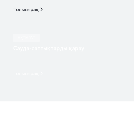
Толығырақ
АҚПАРАТ
Сауда-саттықтарды қарау
Толығырақ