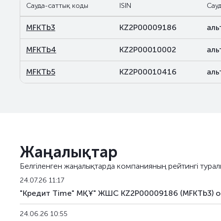
Сауда-саттық коды
ISIN
Сауд
MFKTb3
KZ2P00009186
аль
MFKTb4
KZ2P00010002
аль
MFKTb5
KZ2P00010416
аль
Жаңалықтар
Белгіленген жаңалықтарда компанияның рейтингі турал
24.07.26 11:17
"Кредит Time" МҚҰ" ЖШС KZ2P00009186 (MFKTb3) о
24.06.26 10:55