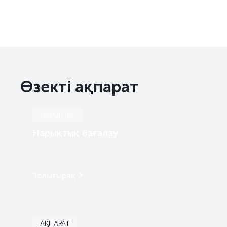
Өзекті ақпарат
НАРЫҚТАР
Нарықтық бағалау
Толығырақ
АҚПАРАТ