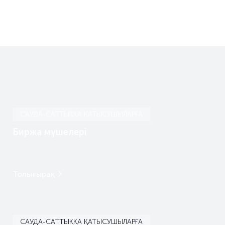
САУДА-САТТЫҚҚА ҚАТЫСУШЫЛАРҒА
Биржа мүшелері
Толығырақ
САУДА-САТТЫҚҚА ҚАТЫСУШЫЛАРҒА