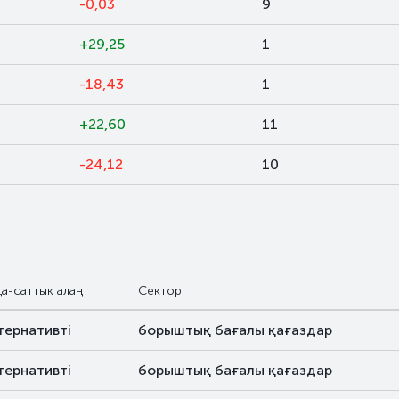
-0,03
9
+29,25
1
-18,43
1
+22,60
11
-24,12
10
а-саттық алаң
Сектор
тернативті
борыштық бағалы қағаздар
тернативті
борыштық бағалы қағаздар