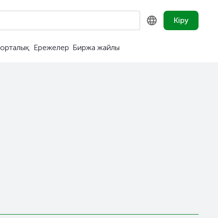
Кіру
орталық
Ережелер
Биржа жайлы
KZ
RU
EN