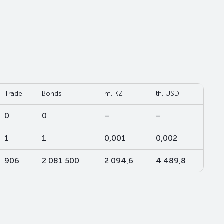
Trade
Bonds
m. KZT
th. USD
0
0
–
–
1
1
0,001
0,002
906
2 081 500
2 094,6
4 489,8