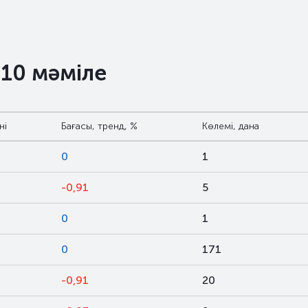
 10 мәміле
ні
Бағасы, тренд, %
Көлемі, дана
0
1
-0,91
5
0
1
0
171
-0,91
20