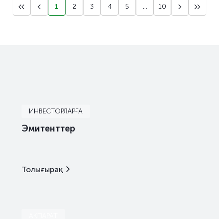
1
2
3
4
5
...
10
ИНВЕСТОРЛАРҒА
Эмитенттер
Толығырақ
АҚПАРАТ