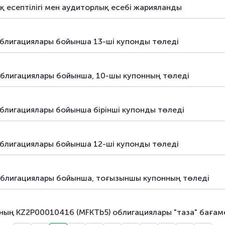
есептілігі мен аудиторлық есебі жарияланды
блигациялары бойынша 13-ші купонды төледі
блигациялары бойынша, 10-шы купонның төледi
блигациялары бойынша бiрiнші купонды төледі
блигациялары бойынша 12-шi купонды төледі
облигациялары бойынша, тоғызыншы купонның төледi
ың KZ2P00010416 (MFKTb5) облигациялары "таза" бағаме