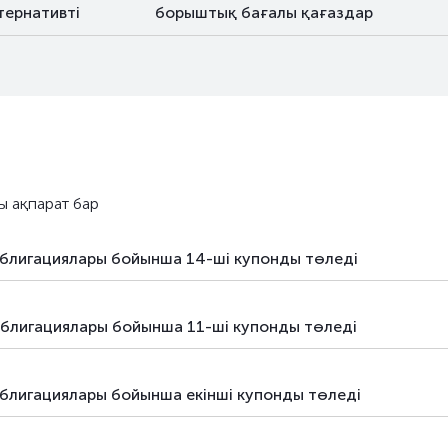
тернативті
борыштық бағалы қағаздар
ы ақпарат бар
блигациялары бойынша 14-ші купонды төледі
блигациялары бойынша 11-ші купонды төледі
блигациялары бойынша екiнші купонды төледі