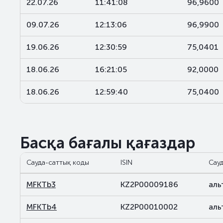
22.07.26
11:41:08
96,9600
09.07.26
12:13:06
96,9900
19.06.26
12:30:59
75,0401
18.06.26
16:21:05
92,0000
18.06.26
12:59:40
75,0400
Басқа бағалы қағаздар
Сауда-саттық коды
ISIN
Сауд
MFKTb3
KZ2P00009186
аль
MFKTb4
KZ2P00010002
аль