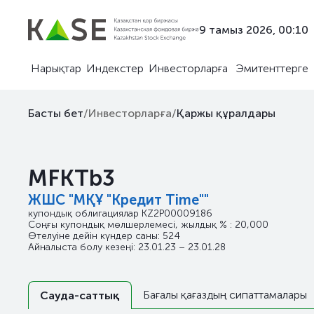
9 тамыз 2026, 00:10
Нарықтар
Индекстер
Инвесторларға
Эмитенттерге
Басты бет
/
Инвесторларға
/
Қаржы құралдары
MFKTb3
ЖШС "МҚҰ "Кредит Time""
купондық облигациялар
KZ2P00009186
Соңғы купондық мөлшерлемесі, жылдық % : 20,000
Өтелуіне дейін күндер саны: 524
Айналыста болу кезеңі: 23.01.23 – 23.01.28
Бағалы қағаздың сипаттамалары
Сауда-саттық