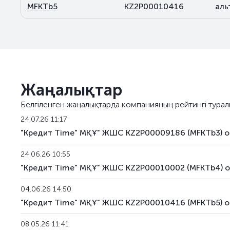
MFKTb5
KZ2P00010416
аль
Жаңалықтар
Белгіленген жаңалықтарда компанияның рейтингі турал
24.07.26 11:17
"Кредит Time" МҚҰ" ЖШС KZ2P00009186 (MFKTb3) о
24.06.26 10:55
"Кредит Time" МҚҰ" ЖШС KZ2P00010002 (MFKTb4) о
04.06.26 14:50
"Кредит Time" МҚҰ" ЖШС KZ2P00010416 (MFKTb5) о
08.05.26 11:41