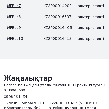
MFBLb7
KZ2P00014202
альтернативті
MFBLb8
KZ2P00016397
альтернативті
MFBLb9
KZ2P00016405
альтернативті
MFBLb10
KZ2P00016413
альтернативті
Жаңалықтар
Белгіленген жаңалықтарда компанияның рейтингі туралы
ақпарат бар
05.08.26 11:34
"Birinshi Lombard" ЖШС KZ2P00016413 (MFBLb10)
облигациялары бойынша, екiншi купонның төледi