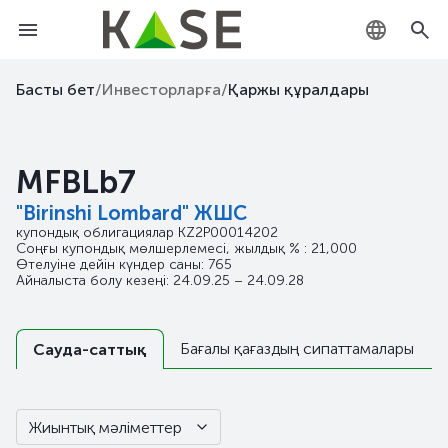
KZ
Басты бет
/
Инвесторларға
/
Қаржы құралдары
RU
MFBLb7
EN
"Birinshi Lombard" ЖШС
купондық облигациялар
KZ2P00014202
Соңғы купондық мөлшерлемесі, жылдық % : 21,000
Өтелуіне дейін күндер саны: 765
Айналыста болу кезеңі: 24.09.25 – 24.09.28
Бағалы қағаздың сипаттамалары
Сауда-саттық
Жиынтық мәліметтер