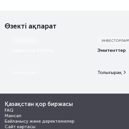
Өзекті ақпарат
НАРЫҚТАР
ИНВЕСТОРЛАР
Нарықтық бағалау
Эмитенттер
Толығырақ
Толығырақ
Қазақстан қор биржасы
FAQ
Мансап
Байланысу және деректемелер
Сайт картасы