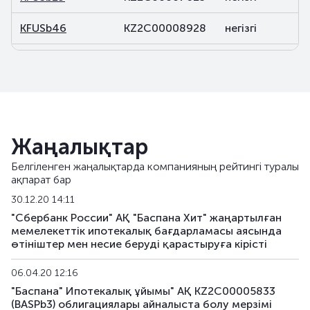
KFUSb46
KZ2C00008928
негізгі
KFUSb47
KZ2C00008936
негізгі
KFUSb48
KZ2C00008944
негізгі
KFUSb49
KZ2C00008951
негізгі
Жаңалықтар
KFUSb56
KZ2C00009488
негізгі
Белгіленген жаңалықтарда компанияның рейтингі туралы
ақпарат бар
KFUSb57
KZ2C00009496
негізгі
30.12.20 14:11
KFUSb58
KZ2C00009504
негізгі
"Сбербанк России" АҚ "Баспана Хит" жаңартылған
мемелекеттік ипотекалық бағдарламасы аясында
өтініштер мен несие беруді қарастыруға кірісті
KFUSb59
KZ2C00009512
негізгі
06.04.20 12:16
KFUSb70
KZ2C00010791
негізгі
"Баспана" Ипотекалық ұйымы" АҚ KZ2C00005833
(BASPb3) облигациялары айналыста болу мерзімі
KFUSb71
KZ2C00010809
негізгі