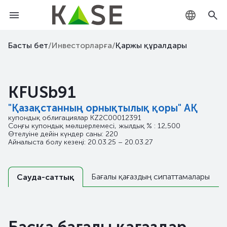
KZ
Басты бет
/
Инвесторларға
/
Қаржы құралдары
RU
KFUSb91
EN
"Қазақстанның орнықтылық қоры" АҚ
купондық облигациялар
KZ2C00012391
Соңғы купондық мөлшерлемесі, жылдық % : 12,500
Өтелуіне дейін күндер саны: 220
Айналыста болу кезеңі: 20.03.25 – 20.03.27
Бағалы қағаздың сипаттамалары
Сауда-саттық