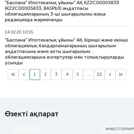
KFUSb100
KZ2C00014918
негізгі
"Баспана" Ипотекалық ұйымы" АҚ KZ2C00005833
(KZ2C00005833, BASPb3) аңдатпасы
облигацияларының 3-ші шығарылымы жаңа
KFUSb101
KZ2C00014926
негізгі
редакцияда жарияланды
KFUSb102
KZ2C00014934
негізгі
14.02.20 10:55
"Баспана" Ипотекалық ұйымы" АҚ бірінші және екінші
KFUSb103
KZ2C00014942
негізгі
облигациялық бағдарламаларының шығарылым
аңдатпасына және алты шығарылым
KFUSb104
KZ2C00014959
негізгі
облигацияларына өзгертулер мен толықтыруларды
ұсынды
KFUSb105
KZ2C00015105
негізгі
1
2
3
4
5
...
22
KFUSb106
KZ2C00015113
негізгі
KFUSb107
KZ2C00015121
негізгі
KFUSb108
KZ2C00015139
негізгі
Өзекті ақпарат
KFUSb109
KZ2C00015147
негізгі
НАРЫҚТАР
ИНВЕСТОРЛАР