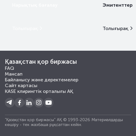
KFUSb110
KZ2C00015154
негізгі
Нарықтық бағалау
Эмитенттер
KFUSb111
KZ2C00015162
негізгі
Толығырақ
Толығырақ
KFUSb112
KZ2C00015170
негізгі
KFUSb113
KZ2C00015188
негізгі
KFUSb114
KZ2C00015196
негізгі
Қазақстан қор биржасы
FAQ
KFUSb115
KZ2C00015204
негізгі
Мансап
Байланысу және деректемелер
KFUSb116
KZ2C00015212
негізгі
Сайт картасы
KASE клирингтік орталығы АҚ
KFUSb117
KZ2C00015220
негізгі
KFUSb118
KZ2C00015238
негізгі
"Қазақстан қор биржасы" АҚ © 1993-2026 Материалдарды
көшiру - тек жазбаша рұқсаттан кейiн.