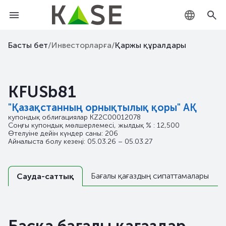
KZ
Басты бет
/
Инвесторларға
/
Қаржы құралдары
RU
KFUSb81
EN
"Қазақстанның орнықтылық қоры" АҚ
купондық облигациялар
KZ2C00012078
Соңғы купондық мөлшерлемесі, жылдық % : 12,500
Өтелуіне дейін күндер саны: 206
Айналыста болу кезеңі: 05.03.26 – 05.03.27
Бағалы қағаздың сипаттамалары
Сауда-саттық