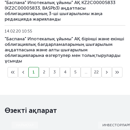
KFUSb100
KZ2C00014918
негізгі
"Баспана" Ипотекалық ұйымы" АҚ KZ2C00005833
(KZ2C00005833, BASPb3) аңдатпасы
облигацияларының 3-ші шығарылымы жаңа
KFUSb101
KZ2C00014926
негізгі
редакцияда жарияланды
KFUSb102
KZ2C00014934
негізгі
14.02.20 10:55
"Баспана" Ипотекалық ұйымы" АҚ бірінші және екінші
KFUSb103
KZ2C00014942
негізгі
облигациялық бағдарламаларының шығарылым
аңдатпасына және алты шығарылым
KFUSb104
KZ2C00014959
негізгі
облигацияларына өзгертулер мен толықтыруларды
ұсынды
KFUSb105
KZ2C00015105
негізгі
1
2
3
4
5
...
22
KFUSb106
KZ2C00015113
негізгі
KFUSb107
KZ2C00015121
негізгі
KFUSb108
KZ2C00015139
негізгі
Өзекті ақпарат
KFUSb109
KZ2C00015147
негізгі
НАРЫҚТАР
ИНВЕСТОРЛАР