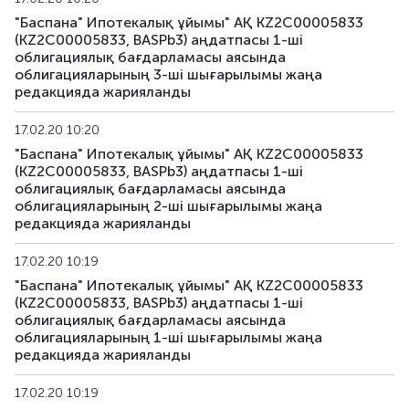
"Баспана" Ипотекалық ұйымы" АҚ KZ2C00005833
(KZ2C00005833, BASPb3) аңдатпасы 1-ші
KFUSb91
KZ2C00012391
негізгі
облигациялық бағдарламасы аясында
облигацияларының 3-ші шығарылымы жаңа
KFUSb92
KZ2C00012409
негізгі
редакцияда жарияланды
KFUSb93
KZ2C00014835
негізгі
17.02.20 10:20
"Баспана" Ипотекалық ұйымы" АҚ KZ2C00005833
KFUSb94
KZ2C00014843
негізгі
(KZ2C00005833, BASPb3) аңдатпасы 1-ші
облигациялық бағдарламасы аясында
KFUSb95
KZ2C00014850
негізгі
облигацияларының 2-ші шығарылымы жаңа
редакцияда жарияланды
KFUSb96
KZ2C00014868
негізгі
17.02.20 10:19
"Баспана" Ипотекалық ұйымы" АҚ KZ2C00005833
KFUSb97
KZ2C00014876
негізгі
(KZ2C00005833, BASPb3) аңдатпасы 1-ші
облигациялық бағдарламасы аясында
KFUSb98
KZ2C00014884
негізгі
облигацияларының 1-ші шығарылымы жаңа
редакцияда жарияланды
KFUSb99
KZ2C00014900
негізгі
17.02.20 10:19