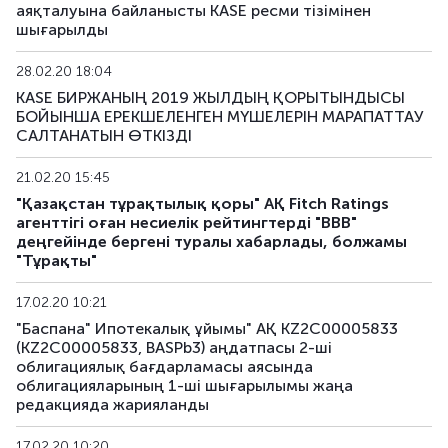
аяқталуына байланысты KASE ресми тізімінен
шығарылды
KFUSb73
KZ2C00011997
негізгі
28.02.20 18:04
KFUSb74
KZ2C00012003
негізгі
KASE БИРЖАНЫҢ 2019 ЖЫЛДЫҢ ҚОРЫТЫНДЫСЫ
БОЙЫНША ЕРЕКШЕЛЕНГЕН МҮШЕЛЕРІН МАРАПАТТАУ
KFUSb75
KZ2C00012011
негізгі
САЛТАНАТЫН ӨТКІЗДІ
KFUSb76
KZ2C00012029
негізгі
21.02.20 15:45
"Қазақстан тұрақтылық қоры" АҚ Fitch Ratings
агенттігі оған несиелік рейтингтерді "BBB"
KFUSb80
KZ2C00012060
негізгі
деңгейінде бергені туралы хабарлады, болжамы
"Тұрақты"
KFUSb81
KZ2C00012078
негізгі
17.02.20 10:21
KFUSb87
KZ2C00012144
негізгі
"Баспана" Ипотекалық ұйымы" АҚ KZ2C00005833
(KZ2C00005833, BASPb3) аңдатпасы 2-ші
KFUSb88
KZ2C00012151
негізгі
облигациялық бағдарламасы аясында
облигацияларының 1-ші шығарылымы жаңа
KFUSb89
KZ2C00012169
негізгі
редакцияда жарияланды
17.02.20 10:20
KFUSb90
KZ2C00012383
негізгі