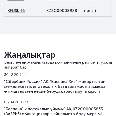
KFUSb46
KZ2C00008928
негізгі
KFUSb47
KZ2C00008936
негізгі
KFUSb48
KZ2C00008944
негізгі
KFUSb49
KZ2C00008951
негізгі
Жаңалықтар
KFUSb56
KZ2C00009488
негізгі
Белгіленген жаңалықтарда компанияның рейтингі туралы
ақпарат бар
KFUSb57
KZ2C00009496
негізгі
30.12.20 14:11
KFUSb58
KZ2C00009504
негізгі
"Сбербанк России" АҚ "Баспана Хит" жаңартылған
мемелекеттік ипотекалық бағдарламасы аясында
өтініштер мен несие беруді қарастыруға кірісті
KFUSb59
KZ2C00009512
негізгі
06.04.20 12:16
KFUSb70
KZ2C00010791
негізгі
"Баспана" Ипотекалық ұйымы" АҚ KZ2C00005833
(BASPb3) облигациялары айналыста болу мерзімі
KFUSb71
KZ2C00010809
негізгі