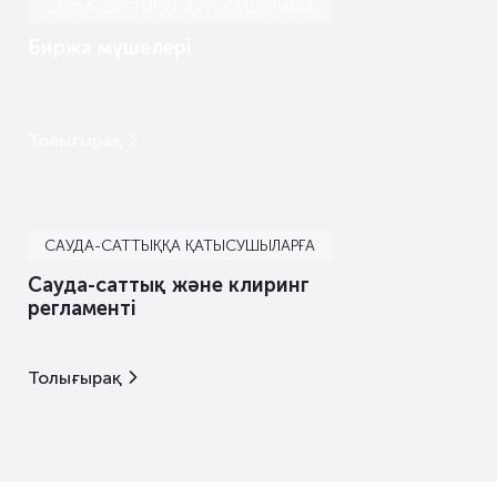
ялық облигациялар
-
–
САУДА-САТТЫҚҚА ҚАТЫСУШЫЛАРҒА
Биржа мүшелері
ялық облигациялар
-
–
ялық облигациялар
-
–
Толығырақ
ялық облигациялар
-
–
ялық облигациялар
-
–
САУДА-САТТЫҚҚА ҚАТЫСУШЫЛАРҒА
ялық облигациялар
-
–
Сауда-саттық және клиринг
регламенті
ялық облигациялар
10.04.26
–
ялар
20.10.25
–
Толығырақ
ялар
05.03.26
–
ялар
31.03.26
–