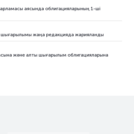
ялық облигациялар
22.04.26
–
дарламасы аясында облигацияларының 1-ші
ялық облигациялар
04.06.26
–
ялар
19.03.25
–
ші шығарылымы жаңа редакцияда жарияланды
ялар
28.03.25
–
пасына және алты шығарылым облигацияларына
ялар
12.05.25
–
ялық облигациялар
24.06.26
–
ялық облигациялар
30.06.26
–
ялық облигациялар
22.07.26
–
ялық облигациялар
-
–
ялық облигациялар
-
–