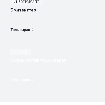
борыштық бағалы қағаздар
коммерци
ИНВЕСТОРЛАРҒА
Эмитенттер
борыштық бағалы қағаздар
коммерци
борыштық бағалы қағаздар
коммерци
Толығырақ
борыштық бағалы қағаздар
коммерци
борыштық бағалы қағаздар
коммерци
АҚПАРАТ
борыштық бағалы қағаздар
коммерци
Сауда-саттықтарды қарау
борыштық бағалы қағаздар
коммерци
борыштық бағалы қағаздар
облигаци
Толығырақ
борыштық бағалы қағаздар
облигаци
борыштық бағалы қағаздар
облигаци