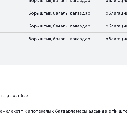
борыштық бағалы қағаздар
облигаци
борыштық бағалы қағаздар
облигаци
борыштық бағалы қағаздар
облигаци
борыштық бағалы қағаздар
облигаци
борыштық бағалы қағаздар
облигаци
борыштық бағалы қағаздар
облигаци
борыштық бағалы қағаздар
облигаци
борыштық бағалы қағаздар
облигаци
ы ақпарат бар
борыштық бағалы қағаздар
облигаци
емелекеттік ипотекалық бағдарламасы аясында өтініштер
борыштық бағалы қағаздар
облигаци