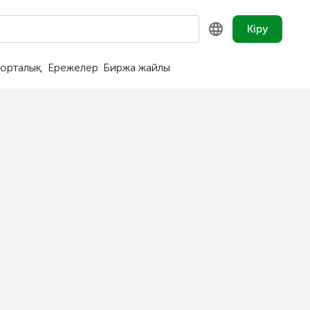
Кіру
орталық
Ережелер
Биржа жайлы
KZ
RU
EN