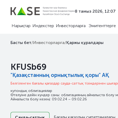
8 тамыз 2026, 12:07
Нарықтар
Индекстер
Инвесторларға
Эмитенттерге
Басты бет
/
Инвесторларға
/
Қаржы құралдары
KFUSb69
"Қазақстанның орнықтылық қоры" АҚ
Белгіленген бағалы қағаздар сауда-саттық тізімдерінен шыға
купондық облигациялар
Өтелуіне дейін күндер саны: облигацияның айналыста болу м
Айналыста болу кезеңі: 09.02.24 – 09.02.26
Бағалы қағаздың сипаттамалары
Сауда-саттық