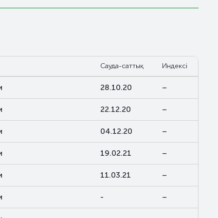
Сауда-саттық
Индексі
и
28.10.20
–
и
22.12.20
–
и
04.12.20
–
и
19.02.21
–
и
11.03.21
–
и
-
–