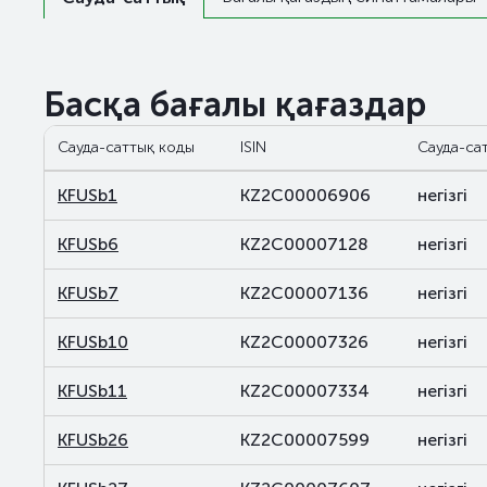
Басқа бағалы қағаздар
Сауда-саттық коды
ISIN
Сауда-са
KFUSb1
KZ2C00006906
негізгі
KFUSb6
KZ2C00007128
негізгі
KFUSb7
KZ2C00007136
негізгі
KFUSb10
KZ2C00007326
негізгі
KFUSb11
KZ2C00007334
негізгі
KFUSb26
KZ2C00007599
негізгі