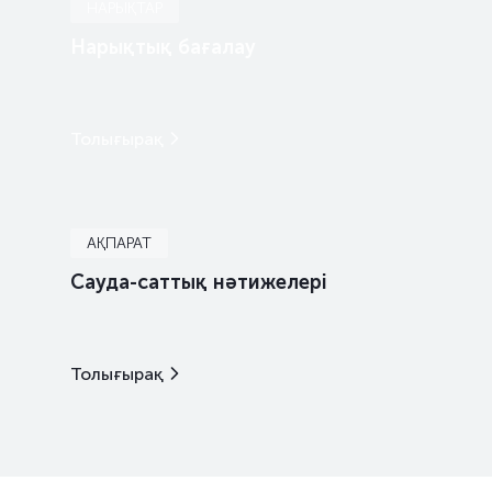
KFUSb98
KZ2C00014884
негізгі
НАРЫҚТАР
Нарықтық бағалау
KFUSb99
KZ2C00014900
негізгі
KFUSb100
KZ2C00014918
негізгі
Толығырақ
KFUSb101
KZ2C00014926
негізгі
KFUSb102
KZ2C00014934
негізгі
АҚПАРАТ
KFUSb103
KZ2C00014942
негізгі
Сауда-саттық нәтижелері
KFUSb104
KZ2C00014959
негізгі
KFUSb105
KZ2C00015105
негізгі
Толығырақ
KFUSb106
KZ2C00015113
негізгі
KFUSb107
KZ2C00015121
негізгі