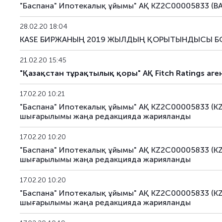
KFUSb59
KZ2C00009512
негізгі
"Баспана" Ипотекалық ұйымы" АҚ KZ2C00005833 (BA
KFUSb70
KZ2C00010791
негізгі
28.02.20 18:04
KASE БИРЖАНЫҢ 2019 ЖЫЛДЫҢ ҚОРЫТЫНДЫСЫ БО
KFUSb71
KZ2C00010809
негізгі
21.02.20 15:45
KFUSb73
KZ2C00011997
негізгі
"Қазақстан тұрақтылық қоры" АҚ Fitch Ratings аге
KFUSb74
KZ2C00012003
негізгі
17.02.20 10:21
"Баспана" Ипотекалық ұйымы" АҚ KZ2C00005833 (K
KFUSb75
KZ2C00012011
негізгі
шығарылымы жаңа редакцияда жарияланды
KFUSb76
KZ2C00012029
негізгі
17.02.20 10:20
"Баспана" Ипотекалық ұйымы" АҚ KZ2C00005833 (K
KFUSb80
KZ2C00012060
негізгі
шығарылымы жаңа редакцияда жарияланды
KFUSb81
KZ2C00012078
негізгі
17.02.20 10:20
"Баспана" Ипотекалық ұйымы" АҚ KZ2C00005833 (K
шығарылымы жаңа редакцияда жарияланды
KFUSb87
KZ2C00012144
негізгі