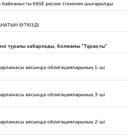
ялар
-
–
а байланысты KASE ресми тізімінен шығарылды
ялар
18.09.24
–
НАТЫН ӨТКІЗДІ
ялар
02.10.24
–
ялық облигациялар
12.11.25
–
ргені туралы хабарлады, болжамы "Тұрақты"
ялық облигациялар
15.12.25
–
дарламасы аясында облигацияларының 1-ші
ялық облигациялар
05.02.26
–
ялық облигациялар
11.09.25
–
дарламасы аясында облигацияларының 3-ші
ялық облигациялар
05.06.26
–
ялық облигациялар
16.06.26
–
дарламасы аясында облигацияларының 2-ші
ялық облигациялар
08.10.25
–