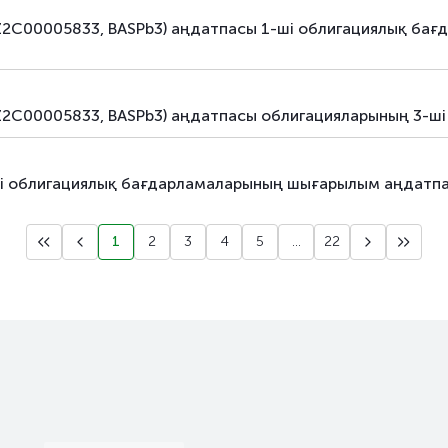
борыштық бағалы қағаздар
коммерци
Z2C00005833, BASPb3) аңдатпасы 1-ші облигациялық бағ
борыштық бағалы қағаздар
коммерци
борыштық бағалы қағаздар
облигаци
Z2C00005833, BASPb3) аңдатпасы облигацияларының 3-
борыштық бағалы қағаздар
облигаци
інші облигациялық бағдарламаларының шығарылым аңдат
борыштық бағалы қағаздар
облигаци
борыштық бағалы қағаздар
коммерци
1
2
3
4
5
...
22
борыштық бағалы қағаздар
коммерци
борыштық бағалы қағаздар
коммерци
борыштық бағалы қағаздар
коммерци
борыштық бағалы қағаздар
коммерци