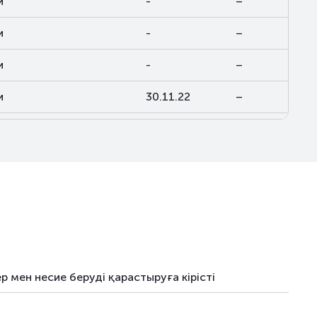
и
-
–
и
-
–
и
-
–
и
30.11.22
–
и
31.01.23
–
и
31.01.23
–
и
30.11.22
–
ялар
-
–
ялар
-
–
 мен несие беруді қарастыруға кірісті
ялар
-
–