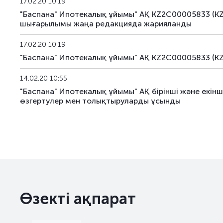
17.02.20 10:19
KFUSb88
KZ2C00012151
негізгі
"Баспана" Ипотекалық ұйымы" АҚ KZ2C00005833 (K
шығарылымы жаңа редакцияда жарияланды
KFUSb89
KZ2C00012169
негізгі
17.02.20 10:19
KFUSb90
KZ2C00012383
негізгі
"Баспана" Ипотекалық ұйымы" АҚ KZ2C00005833 (K
KFUSb91
KZ2C00012391
негізгі
14.02.20 10:55
"Баспана" Ипотекалық ұйымы" АҚ бірінші және ек
KFUSb92
KZ2C00012409
негізгі
өзгертулер мен толықтыруларды ұсынды
KFUSb93
KZ2C00014835
негізгі
KFUSb94
KZ2C00014843
негізгі
KFUSb95
KZ2C00014850
негізгі
KFUSb96
KZ2C00014868
негізгі
Өзекті ақпарат
KFUSb97
KZ2C00014876
негізгі