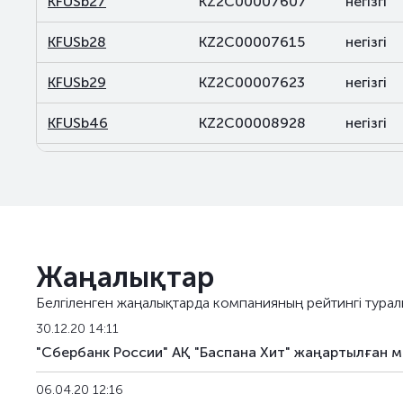
KFUSb27
KZ2C00007607
негізгі
KFUSb28
KZ2C00007615
негізгі
KFUSb29
KZ2C00007623
негізгі
KFUSb46
KZ2C00008928
негізгі
KFUSb47
KZ2C00008936
негізгі
KFUSb48
KZ2C00008944
негізгі
KFUSb49
KZ2C00008951
негізгі
Жаңалықтар
KFUSb56
KZ2C00009488
негізгі
Белгіленген жаңалықтарда компанияның рейтингі турал
KFUSb57
KZ2C00009496
негізгі
30.12.20 14:11
"Сбербанк России" АҚ "Баспана Хит" жаңартылған м
KFUSb58
KZ2C00009504
негізгі
06.04.20 12:16