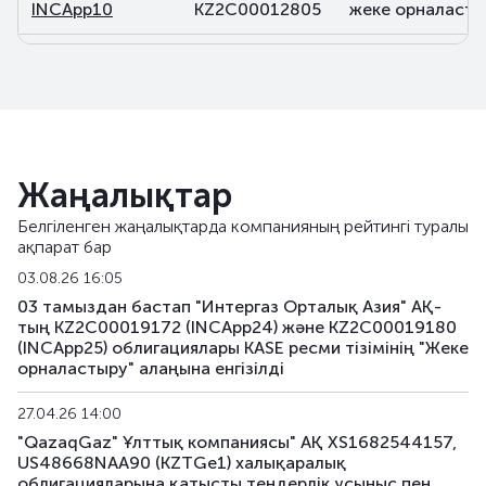
INCApp10
KZ2C00012805
жеке орналасты
INCApp11
KZ2C00013043
жеке орналасты
INCApp12
KZ2C00013050
жеке орналасты
INCApp13
KZ2C00013076
жеке орналасты
Жаңалықтар
INCApp14
KZ2C00013084
жеке орналасты
Белгіленген жаңалықтарда компанияның рейтингі туралы
ақпарат бар
INCApp15
KZ2C00013092
жеке орналасты
03.08.26 16:05
INCApp16
KZ2C00013100
жеке орналасты
03 тамыздан бастап "Интергаз Орталық Азия" АҚ-
тың KZ2C00019172 (INCApp24) және KZ2C00019180
(INCApp25) облигациялары KASE ресми тізімінің "Жеке
INCApp17
KZ2C00014389
жеке орналасты
орналастыру" алаңына енгізілді
INCApp18
KZ2C00014397
жеке орналасты
27.04.26 14:00
"QazaqGaz" Ұлттық компаниясы" АҚ XS1682544157,
INCApp19
KZ2C00015014
жеке орналасты
US48668NAA90 (KZTGe1) халықаралық
облигацияларына қатысты тендерлік ұсыныс пен