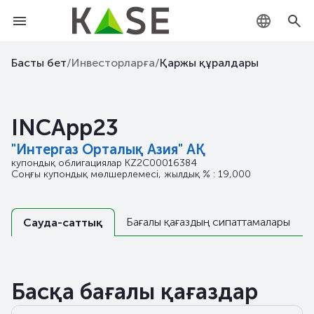
KZ
Басты бет
/
Инвесторларға
/
Қаржы құралдары
RU
INCApp23
EN
"Интергаз Орталық Азия" АҚ
купондық облигациялар
KZ2C00016384
Соңғы купондық мөлшерлемесі, жылдық % : 19,000
Бағалы қағаздың сипаттамалары
Сауда-саттық
Басқа бағалы қағаздар