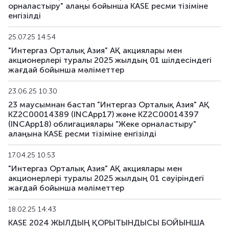
орналастыру" алаңы бойынша KASE ресми тізіміне
енгізілді
25.07.25 14:54
"Интергаз Орталық Азия" АҚ акциялары мен
акционерлері туралы 2025 жылдың 01 шілдесіндегі
жағдай бойынша мәліметтер
23.06.25 10:30
23 маусымнан бастап "Интергаз Орталық Азия" АҚ
KZ2C00014389 (INCApp17) және KZ2C00014397
(INCApp18) облигациялары "Жеке орналастыру"
алаңына KASE ресми тізіміне енгізілді
17.04.25 10:53
"Интергаз Орталық Азия" АҚ акциялары мен
акционерлері туралы 2025 жылдың 01 сәуіріндегі
жағдай бойынша мәліметтер
18.02.25 14:43
KASE 2024 ЖЫЛДЫҢ ҚОРЫТЫНДЫСЫ БОЙЫНША