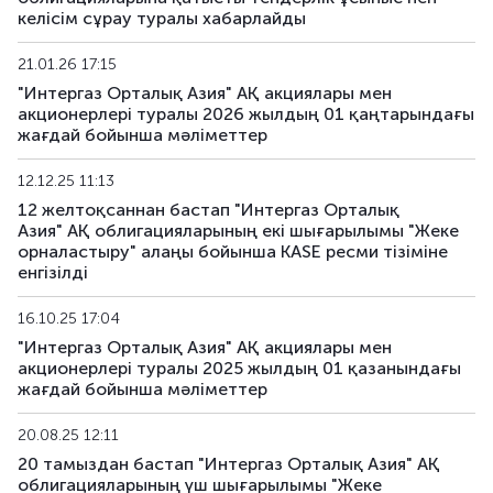
INCApp20
KZ2C00015022
жеке орналасты
келісім сұрау туралы хабарлайды
INCApp21
KZ2C00015030
жеке орналасты
21.01.26 17:15
"Интергаз Орталық Азия" АҚ акциялары мен
INCApp22
KZ2C00016350
жеке орналасты
акционерлері туралы 2026 жылдың 01 қаңтарындағы
жағдай бойынша мәліметтер
INCApp23
KZ2C00016384
жеке орналасты
12.12.25 11:13
12 желтоқсаннан бастап "Интергаз Орталық
INCApp24
KZ2C00019172
жеке орналасты
Азия" АҚ облигацияларының екі шығарылымы "Жеке
орналастыру" алаңы бойынша KASE ресми тізіміне
INCApp25
KZ2C00019180
жеке орналасты
енгізілді
16.10.25 17:04
"Интергаз Орталық Азия" АҚ акциялары мен
акционерлері туралы 2025 жылдың 01 қазанындағы
жағдай бойынша мәліметтер
20.08.25 12:11
20 тамыздан бастап "Интергаз Орталық Азия" АҚ
облигацияларының үш шығарылымы "Жеке