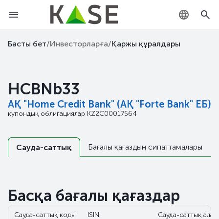
KZ
Басты бет
/
Инвесторларға
/
Қаржы құралдары
RU
HCBNb33
EN
АҚ "Home Credit Bank" (АҚ "Forte Bank" ЕБ)
купондық облигациялар
KZ2C00017564
Бағалы қағаздың сипаттамалары
Сауда-саттық
Басқа бағалы қағаздар
Сауда-саттық коды
ISIN
Сауда-саттық алаң