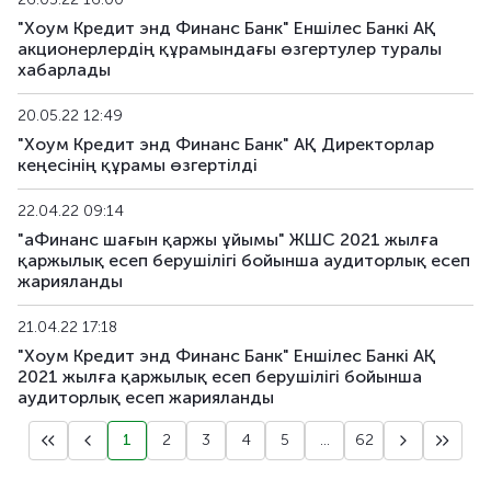
"Хоум Кредит энд Финанс Банк" Еншілес Банкі АҚ
акционерлердің құрамындағы өзгертулер туралы
хабарлады
20.05.22 12:49
"Хоум Кредит энд Финанс Банк" АҚ Директорлар
кеңесінің құрамы өзгертілді
22.04.22 09:14
"аФинанс шағын қаржы ұйымы" ЖШС 2021 жылға
қаржылық есеп берушілігі бойынша аудиторлық есеп
жарияланды
21.04.22 17:18
"Хоум Кредит энд Финанс Банк" Еншілес Банкі АҚ
2021 жылға қаржылық есеп берушілігі бойынша
аудиторлық есеп жарияланды
1
2
3
4
5
...
62