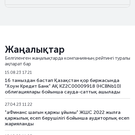
HCBNb22
KZ2C00017127
негізгі
HCBNb23
KZ2C00017473
негізгі
HCBNb24
KZ2C00017481
негізгі
Жаңалықтар
HCBNb25
KZ2C00017333
негізгі
Белгіленген жаңалықтарда компанияның рейтингі туралы
ақпарат бар
HCBNb26
KZ2C00017499
негізгі
15.08.23 17:21
HCBNb27
KZ2C00017507
негізгі
16 тамыздан бастап Қазақстан қор биржасында
"Хоум Кредит Банк" АҚ KZ2C00009918 (HCBNb10)
облигациялары бойынша сауда-саттық ашылады
HCBNb28
KZ2C00017515
негізгі
27.04.23 11:22
HCBNb29
KZ2C00017523
негізгі
"аФинанс шағын қаржы ұйымы" ЖШС 2022 жылға
қаржылық есеп берушілігі бойынша аудиторлық есеп
HCBNb30
KZ2C00017531
негізгі
жарияланды
HCBNb31
KZ2C00017549
негізгі