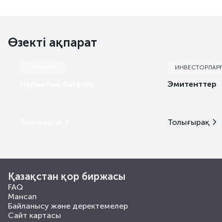
Өзекті ақпарат
НАРЫҚТАР
ИНВЕСТОРЛАР
Нарықтық бағалау
Эмитенттер
Толығырақ
Толығырақ
Қазақстан қор биржасы
FAQ
Мансап
Байланысу және деректемелер
Сайт картасы