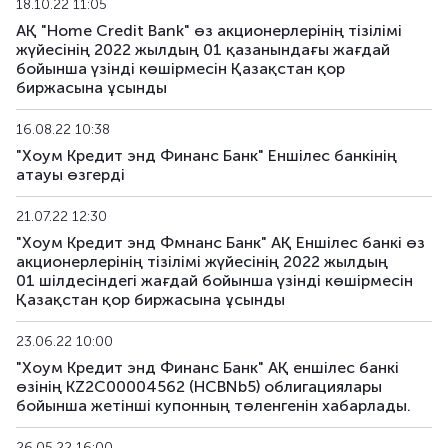
18.10.22 11:05
АҚ "Home Credit Bank" өз акционерлерінің тізілімі
HCBNb32
KZ2C00017556
негізгі
жүйесінің 2022 жылдың 01 қазанындағы жағдай
бойынша үзінді көшірмесін Қазақстан қор
HCBNb33
KZ2C00017564
негізгі
биржасына ұсынды
16.08.22 10:38
"Хоум Кредит энд Финанс Банк" Еншілес банкінің
атауы өзгерді
21.07.22 12:30
"Хоум Кредит энд Фмнанс Банк" АҚ Еншілес банкі өз
акционерлерінің тізілімі жүйесінің 2022 жылдың
01 шілдесіндегі жағдай бойынша үзінді көшірмесін
Қазақстан қор биржасына ұсынды
23.06.22 10:00
"Хоум Кредит энд Финанс Банк" АҚ еншілес банкі
өзінің KZ2C00004562 (HCBNb5) облигациялары
бойынша жетінші купонның төленгенін хабарлады.
26.05.22 16:00