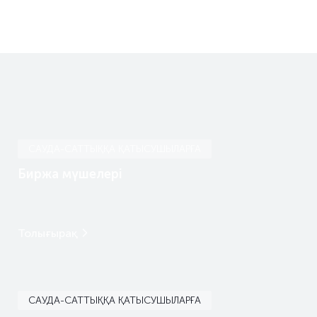
САУДА-САТТЫҚҚА ҚАТЫСУШЫЛАРҒА
Биржа мүшелері
Толығырақ
САУДА-САТТЫҚҚА ҚАТЫСУШЫЛАРҒА