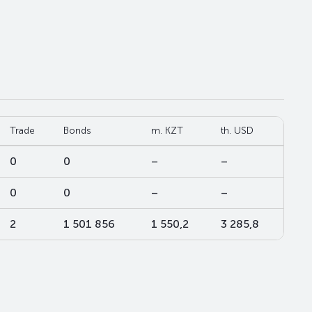
Trade
Bonds
m. KZT
th. USD
0
0
–
–
0
0
–
–
2
1 501 856
1 550,2
3 285,8