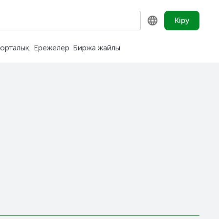
Кіру
орталық
Ережелер
Биржа жайлы
KZ
RU
EN