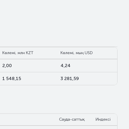
Көлемі, млн KZT
Көлемі, мың USD
2,00
4,24
1 548,15
3 281,59
Сауда-саттық
Индексі