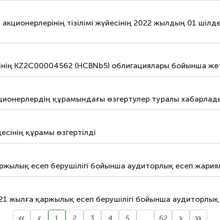
борыштық бағалы қағаздар
облигаци
 акционерлерінің тізілімі жүйесінің 2022 жылдың 01 шілд
борыштық бағалы қағаздар
облигаци
зінің KZ2C00004562 (HCBNb5) облигациялары бойынша жет
акционерлердің құрамындағы өзгертулер туралы хабарлад
есінің құрамы өзгертілді
жылық есеп берушілігі бойынша аудиторлық есеп жари
021 жылға қаржылық есеп берушілігі бойынша аудиторлы
1
2
3
4
5
...
62