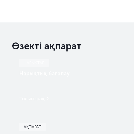
Өзекті ақпарат
НАРЫҚТАР
Нарықтық бағалау
Толығырақ
АҚПАРАТ