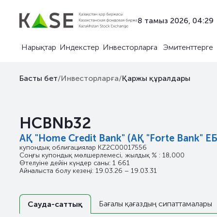
8 тамыз 2026, 04:29
Нарықтар
Индекстер
Инвесторларға
Эмитенттерге
Басты бет
/
Инвесторларға
/
Қаржы құралдары
HCBNb32
АҚ "Home Credit Bank" (АҚ "Forte Bank" ЕБ
купондық облигациялар
KZ2C00017556
Соңғы купондық мөлшерлемесі, жылдық % : 18,000
Өтелуіне дейін күндер саны: 1 661
Айналыста болу кезеңі: 19.03.26 – 19.03.31
Бағалы қағаздың сипаттамалары
Сауда-саттық