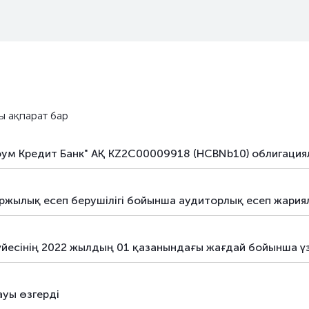
борыштық бағалы қағаздар
коммерци
борыштық бағалы қағаздар
коммерци
борыштық бағалы қағаздар
коммерци
борыштық бағалы қағаздар
облигаци
ы ақпарат бар
борыштық бағалы қағаздар
облигаци
оум Кредит Банк" АҚ KZ2C00009918 (HCBNb10) облигаци
борыштық бағалы қағаздар
облигаци
борыштық бағалы қағаздар
облигаци
жылық есеп берушілігі бойынша аудиторлық есеп жари
борыштық бағалы қағаздар
облигаци
і жүйесінің 2022 жылдың 01 қазанындағы жағдай бойынша 
борыштық бағалы қағаздар
облигаци
борыштық бағалы қағаздар
облигаци
ауы өзгерді