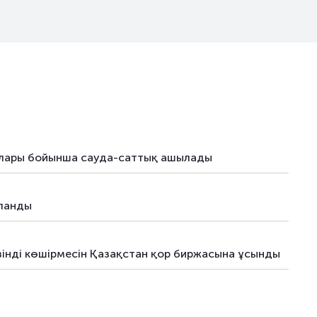
ялық облигациялар
09.02.26
–
ялық облигациялар
-
–
ялық облигациялар
12.03.26
–
ялар
07.04.26
–
ялар
07.04.26
–
ялары бойынша сауда-саттық ашылады
ялар
07.04.26
–
ялар
-
–
яланды
ялар
-
–
үзінді көшірмесін Қазақстан қор биржасына ұсынды
ялар
03.07.26
–
ялар
08.04.26
–