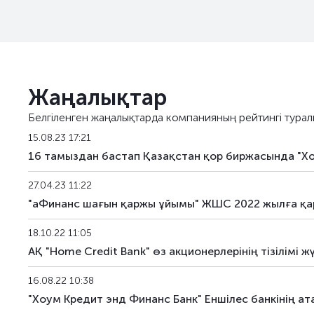
HCBNb22
KZ2C00017127
негізгі
HCBNb23
KZ2C00017473
негізгі
HCBNb24
KZ2C00017481
негізгі
Жаңалықтар
HCBNb25
KZ2C00017333
негізгі
Белгіленген жаңалықтарда компанияның рейтингі турал
HCBNb26
KZ2C00017499
негізгі
15.08.23 17:21
16 тамыздан бастап Қазақстан қор биржасында "Х
HCBNb27
KZ2C00017507
негізгі
27.04.23 11:22
HCBNb28
KZ2C00017515
негізгі
"аФинанс шағын қаржы ұйымы" ЖШС 2022 жылға қар
HCBNb29
KZ2C00017523
негізгі
18.10.22 11:05
АҚ "Home Credit Bank" өз акционерлерінің тізілім
HCBNb30
KZ2C00017531
негізгі
16.08.22 10:38
HCBNb31
KZ2C00017549
негізгі
"Хоум Кредит энд Финанс Банк" Еншілес банкінің ат