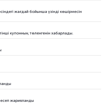
ялар
08.04.26
–
есіндегі жағдай бойынша үзінді көшірмесін
ялар
-
–
інші купонның төленгенін хабарлады.
ы
яланды
қ есеп жарияланды