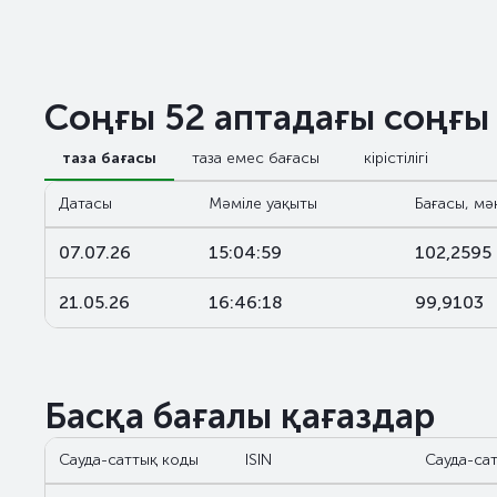
Соңғы 52 аптадағы соңғы
таза бағасы
таза емес бағасы
кірістілігі
Датасы
Мәміле уақыты
Бағасы, мә
07.07.26
15:04:59
102,2595
21.05.26
16:46:18
99,9103
Басқа бағалы қағаздар
Сауда-саттық коды
ISIN
Сауда-сат