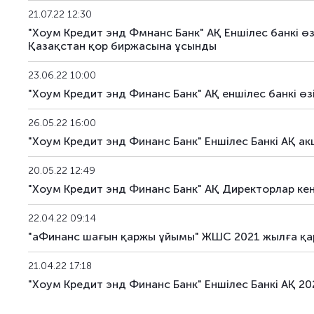
HCBNb32
KZ2C00017556
негізгі
21.07.22 12:30
"Хоум Кредит энд Фмнанс Банк" АҚ Еншілес банкі өз
HCBNb33
KZ2C00017564
негізгі
Қазақстан қор биржасына ұсынды
23.06.22 10:00
"Хоум Кредит энд Финанс Банк" АҚ еншілес банкі ө
26.05.22 16:00
"Хоум Кредит энд Финанс Банк" Еншілес Банкі АҚ 
20.05.22 12:49
"Хоум Кредит энд Финанс Банк" АҚ Директорлар кең
22.04.22 09:14
"аФинанс шағын қаржы ұйымы" ЖШС 2021 жылға қар
21.04.22 17:18
"Хоум Кредит энд Финанс Банк" Еншілес Банкі АҚ 2