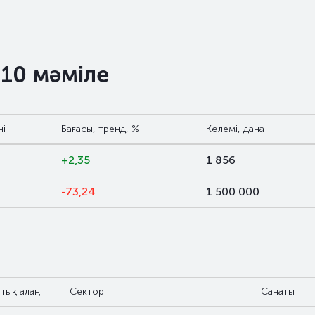
 10 мәміле
ні
Бағасы, тренд, %
Көлемі, дана
+2,35
1 856
-73,24
1 500 000
тық алаң
Сектор
Санаты