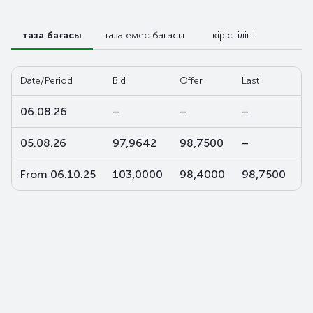
таза бағасы
таза емес бағасы
кірістілігі
Date/Period
Bid
Offer
Last
W
06.08.26
–
–
–
–
05.08.26
97,9642
98,7500
–
–
From 06.10.25
103,0000
98,4000
98,7500
1