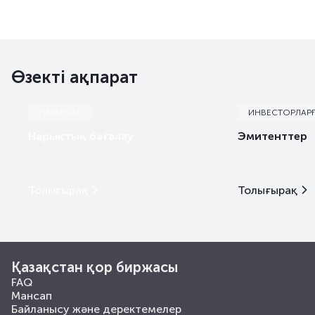
Өзекті ақпарат
НАРЫҚТАР
ИНВЕСТОРЛАР
Нарықтық бағалау
Эмитенттер
Толығырақ
Толығырақ
Қазақстан қор биржасы
FAQ
Мансап
Байланысу және деректемелер