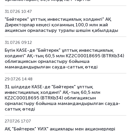
XS3067899610
BTRKe1
негізгі
31.07.26 10:47
US05709VAA26
"Бәйтерек" ұлттық инвестициялық холдингі" АҚ
Директорлар кеңесі қоғамның 100,0 млн жай
BTRKe2
XS3189694345
негізгі
акциясын орналастыру туралы шешім қабылдады
BTRKe4
XS3329272481
негізгі
31.07.26 09:12
Бүгін KASE-де "Бәйтерек" ұлттық инвестициялық
BTRKe5
XS3329277019
негізгі
холдингі" АҚ-тың 60,5 млн KZ2C00018695 (BTRKb34)
облигациясын орналастыру бойынша
XS3358410002
мамандандырылған сауда-саттық өтеді
BTRKe6
негізгі
US05709XAA81
29.07.26 14:48
KZAGb4
KZ2C00003812
негізгі
31 шілдеде KASE-де "Бәйтерек" ұлттық
инвестициялық холдингі" АҚ-тың 60,5 млн
KZ2C00018695 (BTRKb34) облигациясын
KZAGb5
KZ2C00003820
негізгі
орналастыру бойынша мамандандырылған сауда-
саттық өтеді
KZAGb6
KZ2C00004323
негізгі
27.07.26 17:07
KZAGb7
KZ2C00004547
негізгі
АҚ "Бәйтерек" ҰИХ" акциялары мен акционерлері