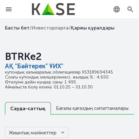
KZ
Басты бет
/
Инвесторларға
/
Қаржы құралдары
RU
BTRKe2
EN
АҚ "Бәйтерек" ҰИХ"
купондық халықаралық облигациялар
XS3189694345
Соңғы купондық мөлшерлемесі, жылдық % : 4,650
Өтелуіне дейін күндер саны: 1 495
Айналыста болу кезеңі: 01.10.25 – 01.10.30
Бағалы қағаздың сипаттамалары
Сауда-саттық
Жиынтық мәліметтер