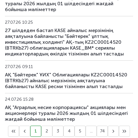
туралы 2026 жылдың 01 шілдесіндегі жағдай
бойынша мәліметтер
27.07.26 10:25
27 шілдеден бастап KASE айналыс мерзімінің
аяқталуына байланысты "Бәйтерек" ұлттық
инвестициялық холдингі" АҚ-тың KZ2C00014520
(BTRKb27) облигацияларын KASE_BM* сериялы
индикаторлардың өкілдік тізімінен алып тастады
27.07.26 09:11
АҚ "Бәйтерек" ҰИХ" Облигациялары KZ2C00014520
(BTRKb27) айналыс мерзімінің аяқталуына
байланысты KASE ресми тізімінен алып тасталды
24.07.26 15:28
АҚ "Аграрлық несие корпорациясы" акциялары мен
акционерлері туралы 2026 жылдың 01 шілдесіндегі
жағдай бойынша мәліметтер
1
2
3
4
5
...
74