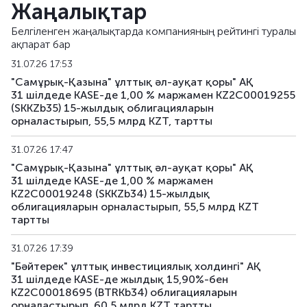
Жаңалықтар
BTRKb23
KZ2C00013928
негізгі
Белгіленген жаңалықтарда компанияның рейтингі туралы
ақпарат бар
BTRKb24
KZ2C00013936
негізгі
31.07.26 17:53
BTRKb26
KZ2C00014041
негізгі
"Самұрық-Қазына" ұлттық әл-ауқат қоры" АҚ
31 шілдеде KASE-де 1,00 % маржамен KZ2C00019255
(SKKZb35) 15-жылдық облигацияларын
BTRKb28
KZ2C00016160
негізгі
орналастырып, 55,5 млрд KZT, тартты
BTRKb29
KZ2C00015485
негізгі
31.07.26 17:47
"Самұрық-Қазына" ұлттық әл-ауқат қоры" АҚ
BTRKb30
KZ2C00017820
негізгі
31 шілдеде KASE-де 1,00 % маржамен
KZ2C00019248 (SKKZb34) 15-жылдық
BTRKb31
KZ2C00017903
негізгі
облигацияларын орналастырып, 55,5 млрд KZT
тартты
BTRKb32
KZ2C00017911
негізгі
31.07.26 17:39
BTRKb33
KZ2C00018703
негізгі
"Бәйтерек" ұлттық инвестициялық холдингі" АҚ
31 шілдеде KASE-де жылдық 15,90%-бен
KZ2C00018695 (BTRKb34) облигацияларын
BTRKb34
KZ2C00018695
негізгі
орналастырып, 60,5 млрд KZT тартты