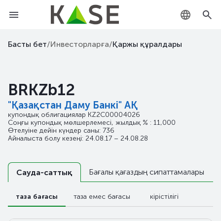
KZ
Басты бет
/
Инвесторларға
/
Қаржы құралдары
RU
BRKZb12
EN
"Қазақстан Даму Банкі" АҚ
купондық облигациялар
KZ2C00004026
Соңғы купондық мөлшерлемесі, жылдық % : 11,000
Өтелуіне дейін күндер саны: 736
Айналыста болу кезеңі: 24.08.17 – 24.08.28
Бағалы қағаздың сипаттамалары
Сауда-саттық
таза бағасы
таза емес бағасы
кірістілігі