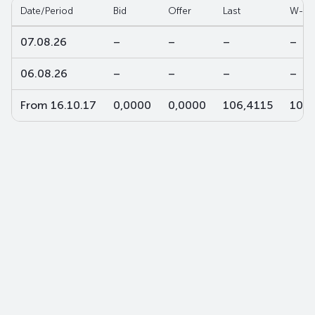
Date/Period
Bid
Offer
Last
W-av
07.08.26
–
–
–
–
06.08.26
–
–
–
–
From 16.10.17
0,0000
0,0000
106,4115
106,