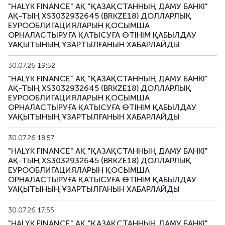
"HALYK FINANCE" АҚ "ҚАЗАҚСТАННЫҢ ДАМУ БАНКІ"
BRKZb38
KZ2C00011583
негізгі
АҚ-ТЫҢ XS3032932645 (BRKZE18) ДОЛЛАРЛЫҚ
ЕУРООБЛИГАЦИЯЛАРЫН ҚОСЫМША
BRKZb39
KZ2C00011575
негізгі
ОРНАЛАСТЫРУҒА ҚАТЫСУҒА ӨТІНІМ ҚАБЫЛДАУ
УАҚЫТЫНЫҢ ҰЗАРТЫЛҒАНЫН ХАБАРЛАЙДЫ
BRKZb40
KZ2C00012227
негізгі
30.07.26 19:52
"HALYK FINANCE" АҚ "ҚАЗАҚСТАННЫҢ ДАМУ БАНКІ"
BRKZb41
KZ2C00012813
негізгі
АҚ-ТЫҢ XS3032932645 (BRKZE18) ДОЛЛАРЛЫҚ
ЕУРООБЛИГАЦИЯЛАРЫН ҚОСЫМША
BRKZb43
KZ2C00013423
негізгі
ОРНАЛАСТЫРУҒА ҚАТЫСУҒА ӨТІНІМ ҚАБЫЛДАУ
УАҚЫТЫНЫҢ ҰЗАРТЫЛҒАНЫН ХАБАРЛАЙДЫ
BRKZb44
KZ2C00014546
негізгі
30.07.26 18:57
BRKZb45
KZ2C00014553
негізгі
"HALYK FINANCE" АҚ "ҚАЗАҚСТАННЫҢ ДАМУ БАНКІ"
АҚ-ТЫҢ XS3032932645 (BRKZE18) ДОЛЛАРЛЫҚ
BRKZb46
KZ2C00015824
негізгі
ЕУРООБЛИГАЦИЯЛАРЫН ҚОСЫМША
ОРНАЛАСТЫРУҒА ҚАТЫСУҒА ӨТІНІМ ҚАБЫЛДАУ
УАҚЫТЫНЫҢ ҰЗАРТЫЛҒАНЫН ХАБАРЛАЙДЫ
BRKZb47
KZ2C00016095
негізгі
30.07.26 17:55
BRKZb48
KZ2C00016103
негізгі
"HALYK FINANCE" АҚ "ҚАЗАҚСТАННЫҢ ДАМУ БАНКІ"