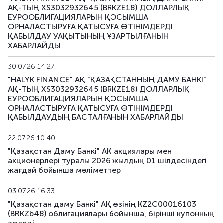
АҚ-ТЫҢ XS3032932645 (BRKZE18) ДОЛЛАРЛЫҚ
XS2337670694
BRKZe12
негізгі
ЕУРООБЛИГАЦИЯЛАРЫН ҚОСЫМША
US25159XAD57
ОРНАЛАСТЫРУҒА ҚАТЫСУҒА ӨТІНІМДЕРДІ
ҚАБЫЛДАУ УАҚЫТЫНЫҢ ҰЗАРТЫЛҒАНЫН
XS2800066297
ХАБАРЛАЙДЫ
BRKZe14
негізгі
US48129VAB27
30.07.26 14:27
XS2800066370
"HALYK FINANCE" АҚ "ҚАЗАҚСТАННЫҢ ДАМУ БАНКІ"
BRKZe15
негізгі
US48129VAC00
АҚ-ТЫҢ XS3032932645 (BRKZE18) ДОЛЛАРЛЫҚ
ЕУРООБЛИГАЦИЯЛАРЫН ҚОСЫМША
ОРНАЛАСТЫРУҒА ҚАТЫСУҒА ӨТІНІМДЕРДІ
XS2917067204
BRKZe16
негізгі
ҚАБЫЛДАУДЫҢ БАСТАЛҒАНЫН ХАБАРЛАЙДЫ
US25159XAE31
22.07.26 10:40
XS2917067386
BRKZe17
негізгі
"Қазақстан Даму Банкі" АҚ акциялары мен
US25159XAF06
акционерлері туралы 2026 жылдың 01 шілдесіндегі
жағдай бойынша мәліметтер
XS3032932645
BRKZe18
негізгі
US48129VAD82
03.07.26 16:33
"Қазақстан даму Банкі" АҚ өзінің KZ2C00016103
BRKZe20
XS3108524227
негізгі
(BRKZb48) облигациялары бойынша, бiрiншi купонның
төледi