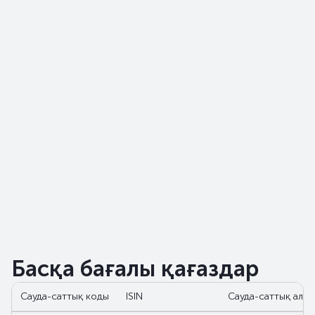
Басқа бағалы қағаздар
Сауда-саттық коды
ISIN
Сауда-саттық алаң