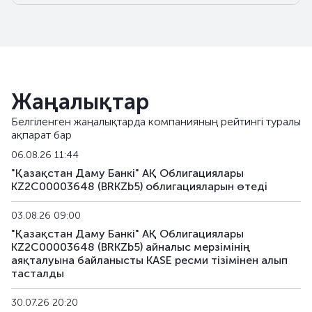
BRKZb22
KZ2C00007417
негізгі
BRKZb23
KZ2C00007987
негізгі
BRKZb24
KZ2C00007904
негізгі
Жаңалықтар
BRKZb25
KZ2C00008605
негізгі
Белгіленген жаңалықтарда компанияның рейтингі туралы
ақпарат бар
BRKZb26
KZ2C00008613
негізгі
06.08.26 11:44
BRKZb27
KZ2C00009132
негізгі
"Қазақстан Даму Банкі" АҚ Облигациялары
KZ2C00003648 (BRKZb5) облигацияларын өтеді
BRKZb28
KZ2C00009140
негізгі
03.08.26 09:00
BRKZb33
KZ2C00009645
негізгі
"Қазақстан Даму Банкі" АҚ Облигациялары
KZ2C00003648 (BRKZb5) айналыс мерзімінің
аяқталуына байланысты KASE ресми тізімінен алып
BRKZb36
KZ2C00010346
негізгі
тасталды
BRKZb37
KZ2C00010379
негізгі
30.07.26 20:20