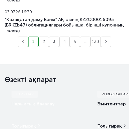
BRKZe21
HK0001185674
негізгі
03.07.26 16:30
XS3204113354
BRKZe22
негізгі
"Қазақстан даму Банкі" АҚ өзінің KZ2C00016095
US48129VAG14
(BRKZb47) облигациялары бойынша, бiрiншi купонның
төледi
XS3204113867
BRKZe23
негізгі
US48129VAF31
1
2
3
4
5
...
130
Өзекті ақпарат
НАРЫҚТАР
ИНВЕСТОРЛАР
Нарықтық бағалау
Эмитенттер
Толығырақ
Толығырақ