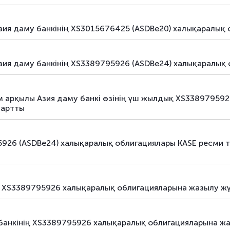
зия даму банкінің XS3015676425 (ASDBe20) халықаралық
зия даму банкінің XS3389795926 (ASDBe24) халықаралы
 арқылы Азия даму банкі өзінің үш жылдық XS33897959
тартты
5926 (ASDBe24) халықаралық облигациялары KASE ресми 
ң XS3389795926 халықаралық облигацияларына жазылу жүр
анкінің XS3389795926 халықаралық облигацияларына жаз