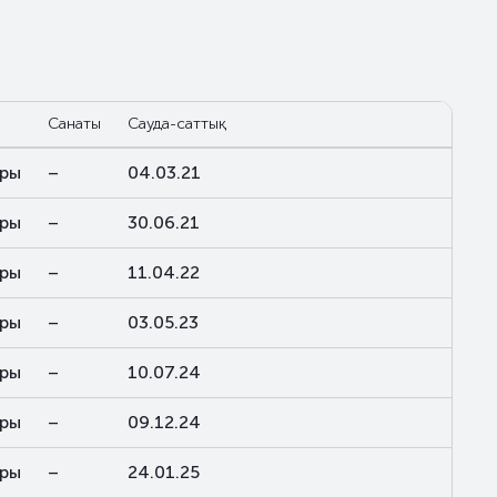
Санаты
Сауда-саттық
ары
–
04.03.21
ары
–
30.06.21
ары
–
11.04.22
ары
–
03.05.23
ары
–
10.07.24
ары
–
09.12.24
ары
–
24.01.25