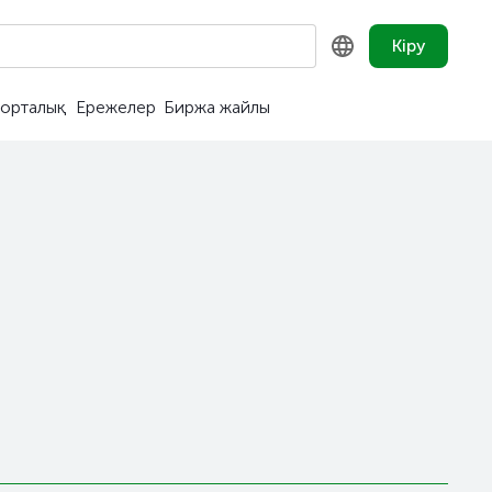
Кіру
орталық
Ережелер
Биржа жайлы
KZ
RU
EN