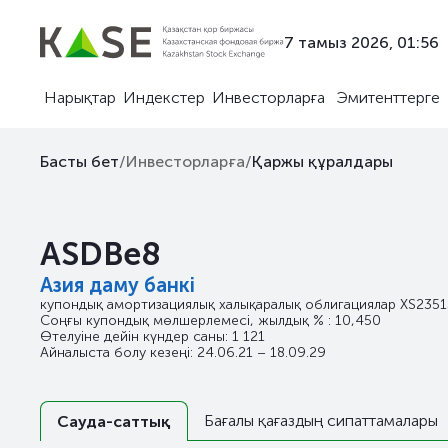
7 тамыз 2026, 01:56
Нарықтар
Индекстер
Инвесторларға
Эмитенттерге
Басты бет
/
Инвесторларға
/
Қаржы құралдары
ASDBe8
Азия даму банкі
купондық амортизациялық халықаралық облигациялар
XS2351
Соңғы купондық мөлшерлемесі, жылдық % : 10,450
Өтелуіне дейін күндер саны: 1 121
Айналыста болу кезеңі: 24.06.21 – 18.09.29
Бағалы қағаздың сипаттамалары
Сауда-саттық