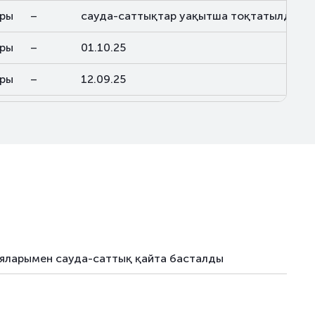
ары
–
сауда-саттықтар уақытша тоқтатылды
ары
–
01.10.25
ары
–
12.09.25
ары
–
28.11.25
ары
–
05.06.26
ияларымен сауда-саттық қайта басталды