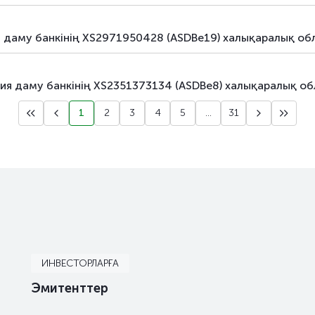
я даму банкінің XS2971950428 (ASDBe19) халықаралық о
ия даму банкінің XS2351373134 (ASDBe8) халықаралық о
1
2
3
4
5
...
31
ИНВЕСТОРЛАРҒА
Эмитенттер