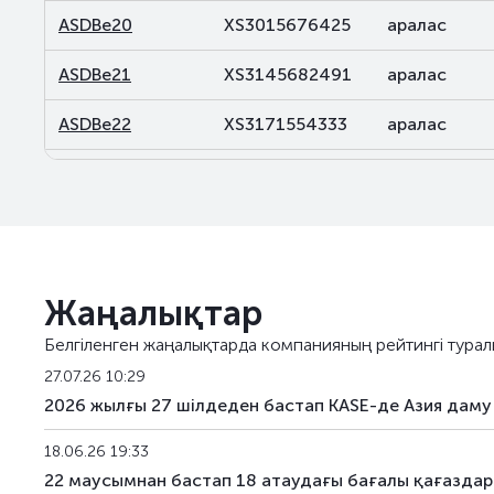
ASDBe20
XS3015676425
аралас
ASDBe21
XS3145682491
аралас
ASDBe22
XS3171554333
аралас
ASDBe23
XS3231207146
аралас
ASDBe24
XS3389795926
аралас
Жаңалықтар
Белгіленген жаңалықтарда компанияның рейтингі турал
27.07.26 10:29
2026 жылғы 27 шілдеден бастап KASE-де Азия даму
18.06.26 19:33
22 маусымнан бастап 18 атаудағы бағалы қағаздар Т