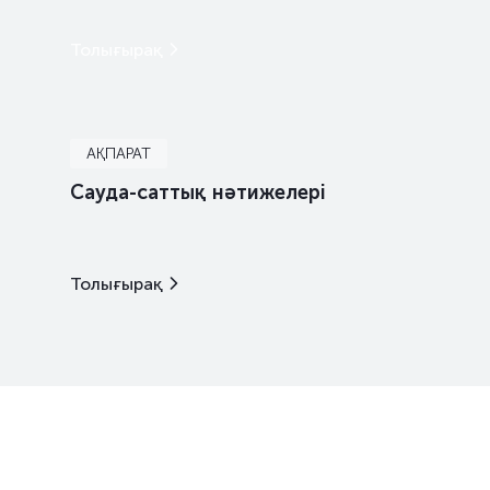
Толығырақ
АҚПАРАТ
Сауда-саттық нәтижелері
Толығырақ