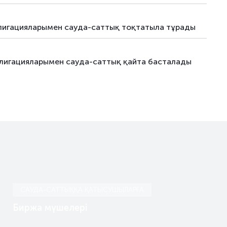
блигацияларымен сауда-саттық тоқтатыла тұрады
блигацияларымен сауда-саттық қайта басталады
САУДА-САТТЫҚҚА ҚАТЫСУШЫЛАРҒА
Биржа мүшелері