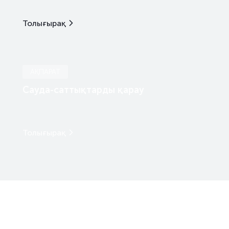
Толығырақ
АҚПАРАТ
Сауда-саттықтарды қарау
Толығырақ