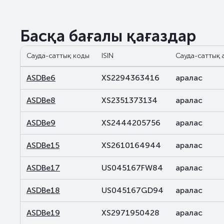
Басқа бағалы қағаздар
Сауда-саттық коды
ISIN
Сауда-саттық 
ASDBe6
XS2294363416
аралас
ASDBe8
XS2351373134
аралас
ASDBe9
XS2444205756
аралас
ASDBe15
XS2610164944
аралас
ASDBe17
US045167FW84
аралас
ASDBe18
US045167GD94
аралас
ASDBe19
XS2971950428
аралас