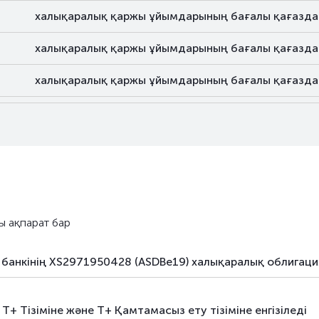
халықаралық қаржы ұйымдарының бағалы қағазд
халықаралық қаржы ұйымдарының бағалы қағазд
халықаралық қаржы ұйымдарының бағалы қағазд
халықаралық қаржы ұйымдарының бағалы қағазд
халықаралық қаржы ұйымдарының бағалы қағазд
ы ақпарат бар
 банкінің XS2971950428 (ASDBe19) халықаралық облигац
+ Тізіміне және Т+ Қамтамасыз ету тізіміне енгізіледі