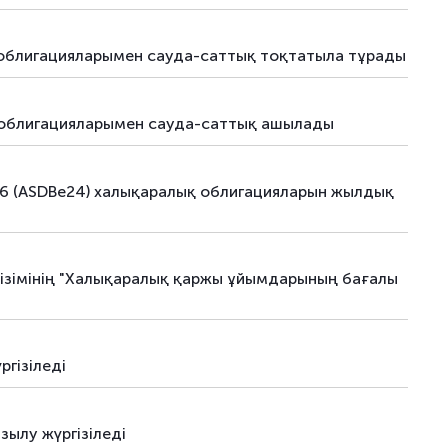
 облигацияларымен сауда-саттық тоқтатыла тұрады
қ облигацияларымен сауда-саттық ашылады
26 (ASDBe24) халықаралық облигацияларын жылдық
тізімінің "Халықаралық қаржы ұйымдарының бағалы
гізіледі
ылу жүргізіледі