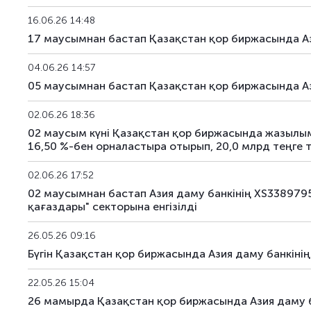
16.06.26 14:48
17 маусымнан бастап Қазақстан қор биржасында А
04.06.26 14:57
05 маусымнан бастап Қазақстан қор биржасында А
02.06.26 18:36
02 маусым күні Қазақстан қор биржасында жазылым
16,50 %-бен орналастыра отырып, 20,0 млрд теңге 
02.06.26 17:52
02 маусымнан бастап Азия даму банкінің XS338979
қағаздары" секторына енгізілді
26.05.26 09:16
Бүгін Қазақстан қор биржасында Азия даму банкіні
22.05.26 15:04
26 мамырда Қазақстан қор биржасында Азия даму б