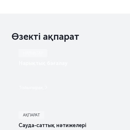
Өзекті ақпарат
НАРЫҚТАР
Нарықтық бағалау
Толығырақ
АҚПАРАТ
Сауда-саттық нәтижелері