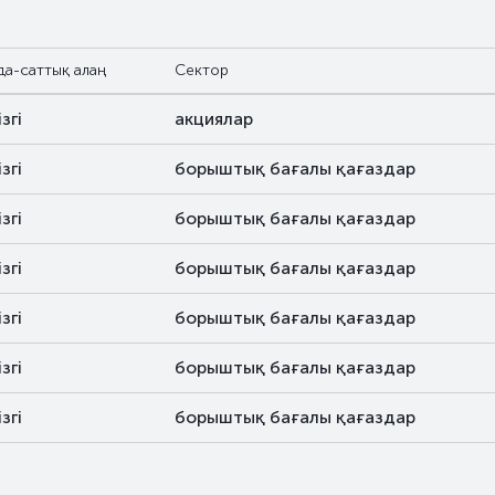
да-саттық алаң
Сектор
ізгі
акциялар
ізгі
борыштық бағалы қағаздар
ізгі
борыштық бағалы қағаздар
ізгі
борыштық бағалы қағаздар
ізгі
борыштық бағалы қағаздар
ізгі
борыштық бағалы қағаздар
ізгі
борыштық бағалы қағаздар