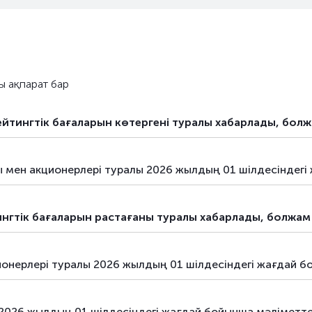
ы ақпарат бар
 рейтингтік бағаларын көтергені туралы хабарлады, бол
ары мен акционерлері туралы 2026 жылдың 01 шілдесіндег
ейтингтік бағаларын растағаны туралы хабарлады, болжам
ционерлері туралы 2026 жылдың 01 шілдесіндегі жағдай 
 2026 жылдың 01 шілдесіндегі жағдай бойынша мәліметт