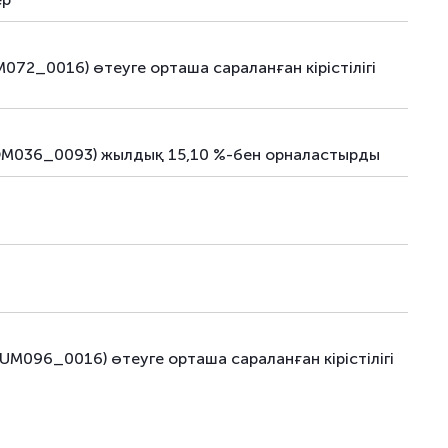
72_0016) өтеуге орташа сараланған кірістілігі
MOM036_0093) жылдық 15,10 %-бен орналастырды
M096_0016) өтеуге орташа сараланған кірістілігі