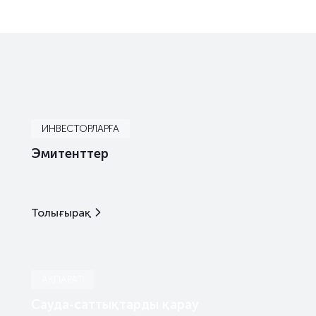
ИНВЕСТОРЛАРҒА
Эмитенттер
Толығырақ
АҚПАРАТ
Сауда-саттықтарды қарау