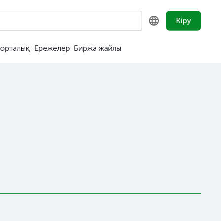
Кіру
орталық
Ережелер
Биржа жайлы
KZ
RU
EN