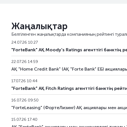
Жаңалықтар
Белгіленген жаңалықтарда компанияның рейтингі турал
24.07.26 10:27
"ForteBank" АҚ Moody's Ratings агенттігі банктің
22.07.26 14:59
АҚ "Home Credit Bank" (АҚ "Forte Bank" ЕБ) акциял
17.07.26 10:44
"ForteBank" АҚ Fitch Ratings агенттігі банктің р
16.07.26 09:50
"ForteLeasing" (ФортеЛизинг) АҚ акциялары мен ак
15.07.26 17:40
АҚ "ForteBank" акциялары мен акционерлері туралы