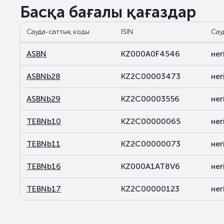
Басқа бағалы қағаздар
Сауда-саттық коды
ISIN
Сау
ASBN
KZ000A0F4546
нег
ASBNb28
KZ2C00003473
нег
ASBNb29
KZ2C00003556
нег
TEBNb10
KZ2C00000065
нег
TEBNb11
KZ2C00000073
нег
TEBNb16
KZ000A1AT8V6
нег
TEBNb17
KZ2C00000123
нег