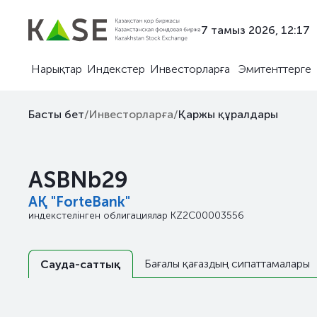
7 тамыз 2026, 12:17
Нарықтар
Индекстер
Инвесторларға
Эмитенттерге
Басты бет
/
Инвесторларға
/
Қаржы құралдары
ASBNb29
АҚ "ForteBank"
индекстелінген облигациялар
KZ2C00003556
Бағалы қағаздың сипаттамалары
Сауда-саттық