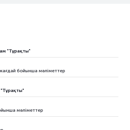
жам "Тұрақты"
і жағдай бойынша мәліметтер
 "Тұрақты"
бойынша мәліметтер
ер