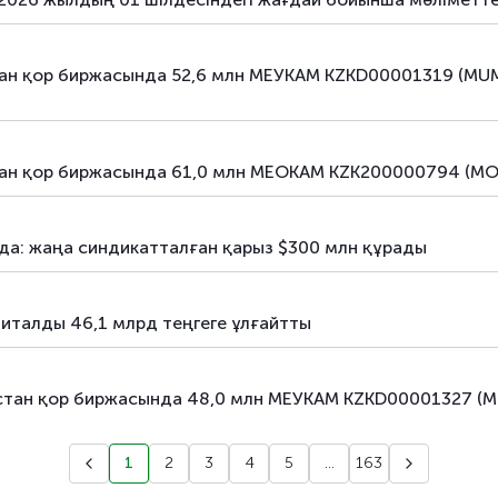
тан қор биржасында 52,6 млн МЕУКАМ KZKD00001319 (MUM0
қстан қор биржасында 61,0 млн МЕОКАМ KZK200000794 (
да: жаңа синдикатталған қарыз $300 млн құрады
питалды 46,1 млрд теңгеге ұлғайтты
қстан қор биржасында 48,0 млн МЕУКАМ KZKD00001327 (MU
1
2
3
4
5
...
163