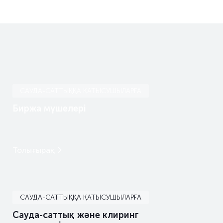
САУДА-САТТЫҚҚА ҚАТЫСУШЫЛАРҒА
Биржа мүшелері
Толығырақ
САУДА-САТТЫҚҚА ҚАТЫСУШЫЛАРҒА
Сауда-саттық және клиринг