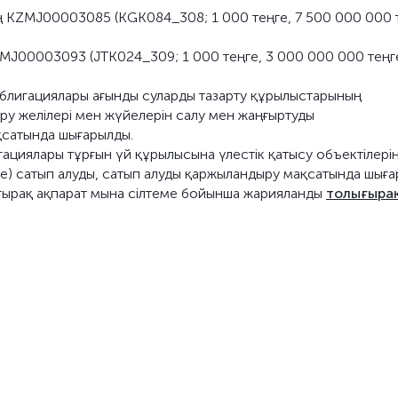
ың KZMJ00003085 (KGK084_308; 1 000 теңге, 7 500 000 000 
ZMJ00003093 (JTK024_309; 1 000 теңге, 3 000 000 000 теңге
облигациялары ағынды суларды тазарту құрылыстарының
ұру желілері мен жүйелерін салу мен жаңғыртуды
қсатында шығарылды.
гациялары тұрғын үй құрылысына үлестік қатысу объектілері
е) сатып алуды, сатып алуды қаржыландыру мақсатында шыға
ғырақ ақпарат мына сілтеме бойынша жарияланды
толығыра