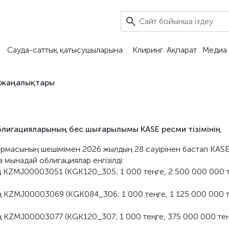
Сауда-саттық қатысушыларына
Клиринг
Ақпарат
Медиа 
 жаңалықтары
облигацияларының бес шығарылымы KASE ресми тізімінің
қармасының шешімімен 2026 жылдың 28 сәуірінен бастап KAS
а мынадай облигациялар енгізілді:
ң KZMJ00003051 (KGK120_305; 1 000 теңге, 2 500 000 000 т
ң KZMJ00003069 (KGK084_306; 1 000 теңге, 1 125 000 000 т
ң KZMJ00003077 (KGK120_307; 1 000 теңге, 375 000 000 тең