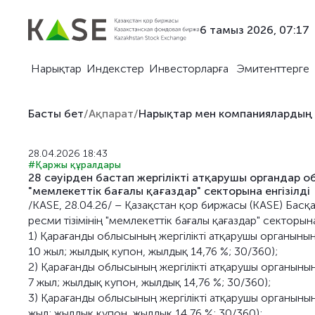
6 тамыз 2026, 07:17
Нарықтар
Индекстер
Инвесторларға
Эмитенттерге
Басты бет
/
Ақпарат
/
Нарықтар мен компаниялардың
28.04.2026 18:43
#Қаржы құралдары
28 сәуірден бастап жергілікті атқарушы органдар 
"мемлекеттік бағалы қағаздар" секторына енгізілді
/KASE, 28.04.26/ – Қазақстан қор биржасы (KASE) Бас
ресми тізімінің "мемлекеттік бағалы қағаздар" секторын
1) Қарағанды облысының жергілікті атқарушы органыны
10 жыл; жылдық купон, жылдық 14,76 %; 30/360);
2) Қарағанды облысының жергілікті атқарушы органыны
7 жыл; жылдық купон, жылдық 14,76 %; 30/360);
3) Қарағанды облысының жергілікті атқарушы органыны
жыл; жылдық купон, жылдық 14,76 %; 30/360);