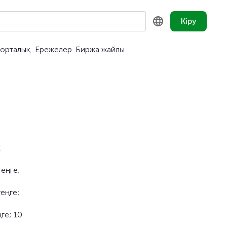
Кіру
орталық
Ережелер
Биржа жайлы
KZ
RU
EN
E
еңге;
еңге;
ге; 10