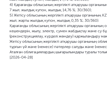
4) Қарағанды облысының жергілікті атқарушы органын
7 жыл; жылдық купон, жылдық 14,76 %; 30/360);
5) Жетісу облысының жергілікті атқарушы органының K
жыл; жарты жылдық купон, жылдық 0,35 %; 30/360).
Қарағанды облысының жергілікті атқарушы органының 
кешендерін, жылу, электр, сумен жабдықтау және су б
(реконструкциялау, күрделі жөндеу) қаржыландыру ма
Жетісу облысының жергілікті атқарушы органының обли
тұрғын үй және (немесе) пәтерлер салуды және (немес
Аталған облигациялардың шығарылымдары туралы толы
[2026-04-28]