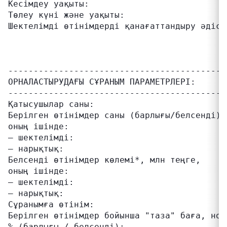
Кесімдеу уақыты:                           
Төлеу күні және уақыты:                     
Шектелімді өтінімдерді қанағаттандыру әдісі
                                           
                                           
                                           
-------------------------------------------
ОРНАЛАСТЫРУДАҒЫ СҰРАНЫМ ПАРАМЕТРЛЕРІ:

-------------------------------------------
Қатысушылар саны:                          
Берілген өтінімдер саны (барлығы/белсенді),
оның ішінде:

– шектелімді:                              
– нарықтық:                                
Белсенді өтінімдер көлемі*, млн теңге,     
оның ішінде:

– шектелімді:                              
– нарықтық:                                
Сұранымға өтінім:                          
Берілген өтінімдер бойынша "таза" баға, ном
% (барлығы / белсенді):
