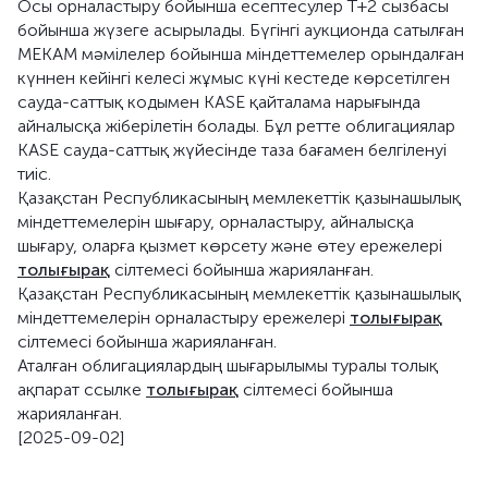
Осы орналастыру бойынша есептесулер Т+2 сызбасы
бойынша жүзеге асырылады. Бүгінгі аукционда сатылған
МЕКАМ мәмілелер бойынша міндеттемелер орындалған
күннен кейінгі келесі жұмыс күні кестеде көрсетілген
сауда-саттық кодымен KASE қайталама нарығында
айналысқа жіберілетін болады. Бұл ретте облигациялар
KASE сауда-саттық жүйесінде таза бағамен белгіленуі
тиіс.
Қазақстан Республикасының мемлекеттік қазынашылық
міндеттемелерін шығару, орналастыру, айналысқа
шығару, оларға қызмет көрсету және өтеу ережелері
толығырақ
сілтемесі бойынша жарияланған.
Қазақстан Республикасының мемлекеттік қазынашылық
міндеттемелерін орналастыру ережелері
толығырақ
сілтемесі бойынша жарияланған.
Аталған облигациялардың шығарылымы туралы толық
ақпарат ссылке
толығырақ
сілтемесі бойынша
жарияланған.
[2025-09-02]