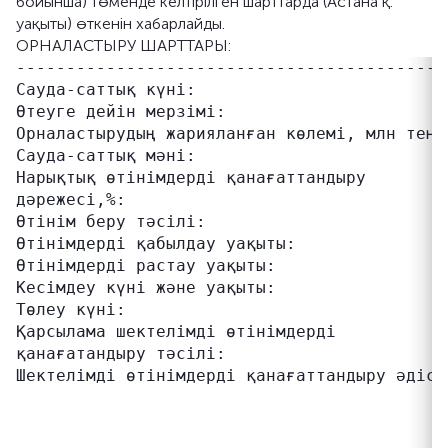
бойынша) төменде келтірілген шарттарда (Астана қ.
уақыты) өткенін хабарлайды.
ОРНАЛАСТЫРУ ШАРТТАРЫ:
-------------------------------------------
Сауда-саттық күні:                          
Өтеуге дейін мерзімі:                      
Орналастырудың жарияланған көлемі, млн теңге
Сауда-саттық мәні:                         
Нарықтық өтінімдерді қанағаттандыру        
дәрежесі,%:                                
Өтінім беру тәсілі:                         
Өтінімдерді қабылдау уақыты:               
Өтінімдерді растау уақыты:                 
Кесімдеу күні және уақыты:                 
Төлеу күні:                                 
Қарсылама шектелімді өтінімдерді           
қанағатандыру тәсілі:                      
Шектелімді өтінімдерді қанағаттандыру әдісі
                                           
                                           
                                           