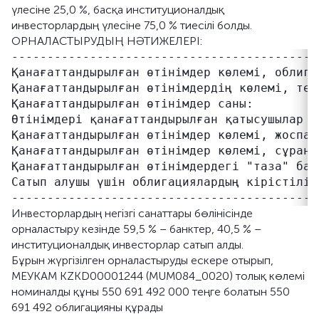
үлесіне 25,0 %, басқа институционалдық
инвесторлардың үлесіне 75,0 % тиесілі болды.
ОРНАЛАСТЫРУДЫҢ НӘТИЖЕЛЕРІ:
-------------------------------------------
Қанағаттандырылған өтінімдер көлемі, облига
Қанағаттандырылған өтінімдердің көлемі, тең
Қанағаттандырылған өтінімдер саны:         
Өтінімдері қанағаттандырылған қатысушылар с
Қанағаттандырылған өтінімдер көлемі, жоспар
Қанағаттандырылған өтінімдер көлемі, сұраны
Қанағаттандырылған өтінімдердегі "таза" бағ
Сатып алушы үшін облигациялардың кірістіліг
Инвесторлардың негізгі санаттары бөлінісінде
орналастыру кезінде 59,5 % – банктер, 40,5 % –
институционалдық инвесторлар сатып алды.
Бұрын жүргізілген орналастыруды ескере отырып,
МЕУКАМ KZKD00001244 (MUM084_0020) толық көлемі
номиналды құны 550 691 492 000 теңге болатын 550
691 492 облигацияны құрады