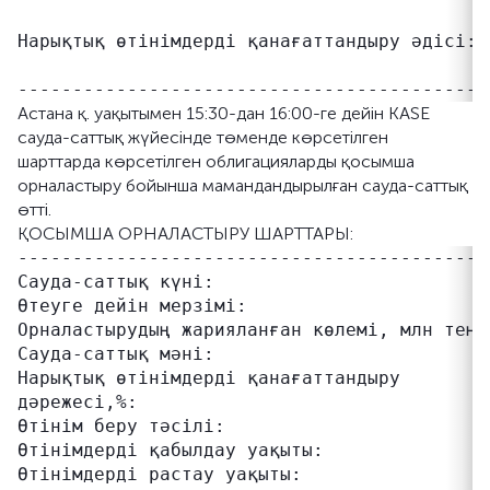
                                            
Нарықтық өтінімдерді қанағаттандыру әдісі: 
                                            
Астана қ. уақытымен 15:30-дан 16:00-ге дейін KASE
сауда-саттық жүйесінде төменде көрсетілген
шарттарда көрсетілген облигацияларды қосымша
орналастыру бойынша мамандандырылған сауда-саттық
өтті.
ҚОСЫМША ОРНАЛАСТЫРУ ШАРТТАРЫ:
-------------------------------------------
Сауда-саттық күні:                          
Өтеуге дейін мерзімі:                      
Орналастырудың жарияланған көлемі, млн теңге
Сауда-саттық мәні:                         
Нарықтық өтінімдерді қанағаттандыру         
дәрежесі,%:

Өтінім беру тәсілі:                         
Өтінімдерді қабылдау уақыты:               
Өтінімдерді растау уақыты:                 