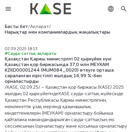
KZ
Басты бет
/
Ақпарат
/
Нарықтар мен компаниялардың жаңалықтары
RU
02.09.2025 18:13
EN
#Сауда-саттық ақпараты
Қазақстан Қаржы министрлігі 02 қыркүйек күні
Қазақстан қор биржасында 37,0 млн МЕУКАМ
KZKD00001244 (MUM084_0020) өтеуге орташа
сараланған кірістілігі жылдық 16,99 %-бен
орналастырды
/KASE, 02.09.25/ – Қазақстан қор биржасы (KASE) 2025
жылдың 02 қыркүйегіндеKASE сауда-саттық жүйесінде
Қазақстан Республикасы Қаржы министрлігінің
мемлекеттік ұзақ мерзімді қазынашылық
міндеттемелерін (МЕУКАМ) орналастыру бойынша
қайталама мамандандырылған сауда-саттықтың екі
сессиясының (орналастыру және қосымша орналастыру