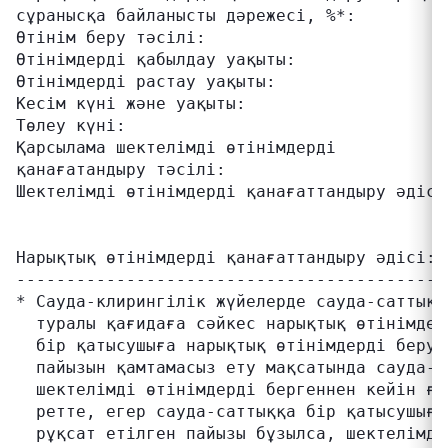
сұранысқа байланысты дәрежесі, %*:         
Өтінім беру тәсілі:                        
Өтінімдерді қабылдау уақыты:               
Өтінімдерді растау уақыты:                 
Кесім күні және уақыты:                    
Төлеу күні:                                
Қарсылама шектелімді өтінімдерді           
қанағатандыру тәсілі:                      
Шектелімді өтінімдерді қанағаттандыру әдісі
                                           
                                           
Нарықтық өтінімдерді қанағаттандыру әдісі: 
-------------------------------------------
* Сауда-клирингілік жүйелерде сауда-саттықт
  туралы қағидаға сәйкес нарықтық өтінімдер
  бір қатысушыға нарықтық өтінімдерді беруд
  пайызын қамтамасыз ету мақсатында сауда-с
  шектелімді өтінімдерді бергеннен кейін ға
  ретте, егер сауда-саттыққа бір қатысушыға
  рұқсат етілген пайызы бұзылса, шектелімді