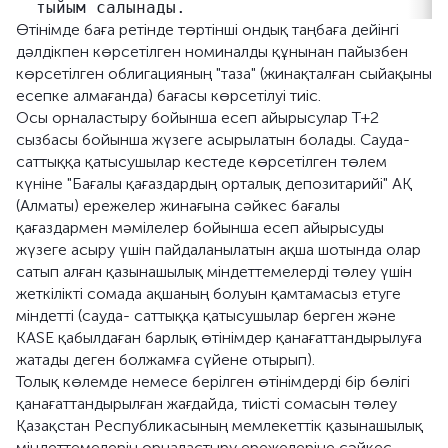
Өтінімде баға ретінде төртінші ондық таңбаға дейінгі
дәлдікпен көрсетілген номиналды құнынан пайызбен
көрсетілген облигацияның "таза" (жинақталған сыйақыны
есепке алмағанда) бағасы көрсетілуі тиіс.
Осы орналастыру бойынша есеп айырысулар Т+2
сызбасы бойынша жүзеге асырылатын болады. Сауда-
саттыққа қатысушылар кестеде көрсетілген төлем
күніне "Бағалы қағаздардың орталық депозитарийі" АҚ
(Алматы) ережелер жинағына сәйкес бағалы
қағаздармен мәмілелер бойынша есеп айырысуды
жүзеге асыру үшін пайдаланылатын ақша шотында олар
сатып алған қазынашылық міндеттемелерді төлеу үшін
жеткілікті сомада ақшаның болуын қамтамасыз етуге
міндетті (сауда- саттыққа қатысушылар берген және
KASE қабылдаған барлық өтінімдер қанағаттандырылуға
жатады деген болжамға сүйене отырып).
Толық көлемде немесе берілген өтінімдерді бір бөлігі
қанағаттандырылған жағдайда, тиісті сомасын төлеу
Қазақстан Республикасының мемлекеттік қазынашылық
міндеттемелерін орналастыру ережелеріне сәйкес