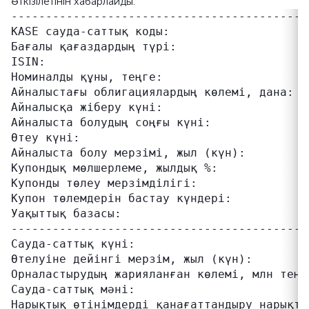
өткізілетінін хабарлайды.
-------------------------------------------
KASE сауда-саттық коды:                    
Бағалы қағаздардың түрі:                   
ISIN:                                      
Номиналды құны, теңге:                     
Айналыстағы облигациялардың көлемі, дана:  
Айналысқа жіберу күні:                     
Айналыста болудың соңғы күні:              
Өтеу күні:                                 
Айналыста болу мерзімі, жыл (күн):         
Купондық мөлшерлеме, жылдық %:             
Купонды төлеу мерзімділігі:                
Купон төлемдерін бастау күндері:           
Уақыттық базасы:                           
-------------------------------------------
Сауда-саттық күні:                         
Өтелуіне дейінгі мерзім, жыл (күн):        
Орналастырудың жарияланған көлемі, млн теңг
Сауда-саттық мәні:                         
Нарықтық өтінімдерді қанағаттандыру нарықты