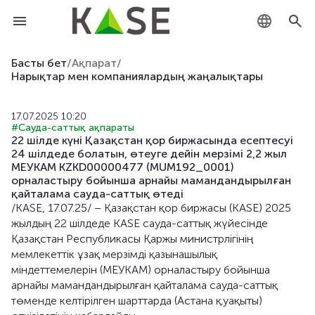
KZ
Басты бет
/
Ақпарат
/
Нарықтар мен компаниялардың жаңалықтары
RU
17.07.2025 10:20
EN
#Сауда-саттық ақпараты
22 шілде күні Қазақстан қор биржасында есептесуі
24 шілдеде болатын, өтеуге дейін мерзімі 2,2 жыл
МЕУКАМ KZKD00000477 (MUM192_0001)
орналастыру бойынша арнайы мамандандырылған
қайталама сауда-саттық өтеді
/KASE, 17.07.25/ – Қазақстан қор биржасы (KASE) 2025
жылдың 22 шілдеде KASE сауда-саттық жүйесінде
Қазақстан Республикасы Қаржы министрлігінің
мемлекеттік ұзақ мерзімді қазынашылық
міндеттемелерін (МЕУКАМ) орналастыру бойынша
арнайы мамандандырылған қайталама сауда-саттық
төменде келтірілген шарттарда (Астана қ.уақыты)