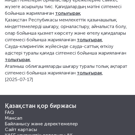
жүзеге асырылуы тиіс. Қағидалардың мәтіні сілтемесі
бойынша жарияланған
толығырақ
Қазақстан Респубикасы мемлекеттік қазынашылық
міндеттемелерді шығару, орналастыру, айналыста болу,
олар бойынша қызмет көрсету және өтелу қағидалары
сілтемесі бойынша жарияланған
толығырақ
Сауда-клирингілік жүйесінде сауда-саттық өткізу
әдістері туралы қағида сілтемесі бойынша жарияланған
толығырақ
Аталмыш облигацияларды шығару туралы толық ақпарат
сілтемесі бойынша жарияланған
толығырақ
[2025-07-17]
Қазақстан қор биржасы
FAQ
Мансап
Байланысу және деректемелер
Сайт картасы