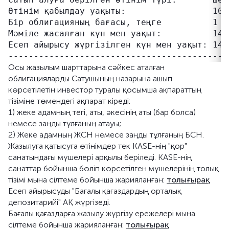
Өтінім қабылдау уақыты:                 10:0
Бір облигацияның бағасы, теңге          1 00
Мәміле жасалған күн мен уақыт:          14.
Есеп айырысу жүргізілген күн мен уақыт: 14.
Осы жазылым шарттарына сәйкес аталған
облигацияларды Сатушының назарына ашып
көрсетілетін инвестор туралы қосымша ақпараттың
тізіміне төмендегі ақпарат кіреді:
1) жеке адамның тегі, аты, әкесінің аты (бар болса)
немесе заңды тұлғаның атауы;
2) Жеке адамның ЖСН немесе заңды тұлғаның БСН.
Жазылуға қатысуға өтінімдер тек KASE-нің "қор"
санатындағы мүшелері арқылы беріледі. KASE-нің
санаттар бойынша бөліп көрсетілген мүшелерінің толық
тізімі мына сілтеме бойынша жарияланған:
толығырақ
Есеп айырысуды "Бағалы қағаздардың орталық
депозитарийі" АҚ жүргізеді.
Бағалы қағаздарға жазылу жүргізу ережелері мына
сілтеме бойынша жарияланған:
толығырақ