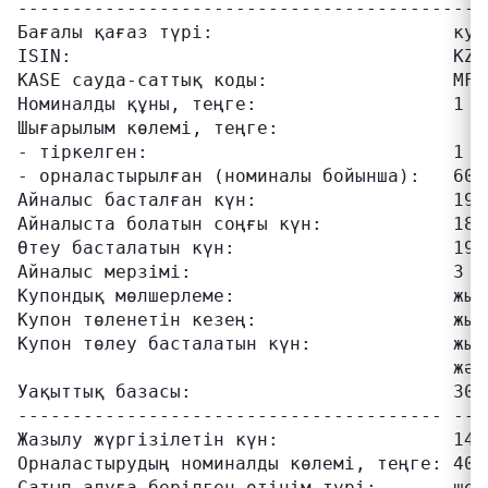
-------------------------------------------
Бағалы қағаз түрі:                      куп
ISIN:                                   KZ2P
KASE сауда-саттық коды:                 MFBL
Номиналды құны, теңге:                  1 00
Шығарылым көлемі, теңге:

- тіркелген:                            1 00
- орналастырылған (номиналы бойынша):   600 
Айналыс басталған күн:                  19.0
Айналыста болатын соңғы күн:            18.0
Өтеу басталатын күн:                    19.0
Айналыс мерзімі:                        3 ж
Купондық мөлшерлеме:                    жылд
Купон төленетін кезең:                  жылы
Купон төлеу басталатын күн:             жыл
                                        жән
Уақыттық базасы:                        30 /
--------------------------------------- ---
Жазылу жүргізілетін күн:                14.0
Орналастырудың номиналды көлемі, теңге: 400 
Сатып алуға берілген өтінім түрі:       шект