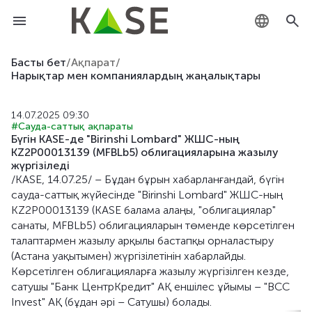
KZ
Басты бет
/
Ақпарат
/
Нарықтар мен компаниялардың жаңалықтары
RU
14.07.2025 09:30
EN
#Сауда-саттық ақпараты
Бүгін KASE-де "Birinshi Lombard" ЖШС-ның
KZ2P00013139 (MFBLb5) облигацияларына жазылу
жүргізіледі
/KASE, 14.07.25/ – Бұдан бұрын хабарланғандай, бүгін
сауда-саттық жүйесінде "Birinshi Lombard" ЖШС-ның
KZ2P00013139 (KASE балама алаңы, "облигациялар"
санаты, MFBLb5) облигацияларын төменде көрсетілген
талаптармен жазылу арқылы бастапқы орналастыру
(Астана уақытымен) жүргізілетінін хабарлайды.
Көрсетілген облигацияларға жазылу жүргізілген кезде,
сатушы "Банк ЦентрКредит" АҚ еншілес ұйымы – "BCC
Invest" АҚ (бұдан әрі – Сатушы) болады.