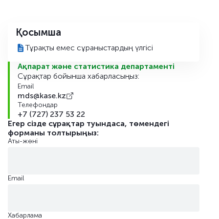
Қосымша
Тұрақты емес сұраныстардың үлгісі
Ақпарат және статистика департаменті
Сұрақтар бойынша хабарласыңыз:
Email
mds@kase.kz
Телефондар
+7 (727) 237 53 22
Егер сізде сұрақтар туындаса, төмендегі
форманы толтырыңыз:
Аты-жөні
Email
Хабарлама