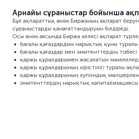
Арнайы сұраныстар бойынша ақп
Бұл ақпараттық өнім Биржаның ақпарат беруг
сұраныстарды қанағаттандыруын білдіреді.
Осы өнім аясында Биржа келесі ақпарат түрле
бағалы қағаздардың нарықтық құны туралы
бағалы қағаздар мен эмитенттердің тізбесі
қаржы құралдарымен жасалатын мәмілелерд
қаржы құралдарының кірістілігі туралы ақп
қаржы құралдарының купондық мөлшерлеме
эмитенттердің нарықтық капитализациясы