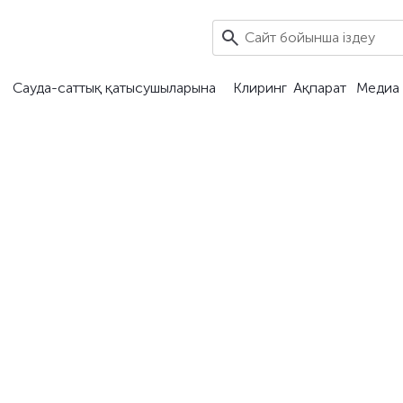
Сауда-саттық қатысушыларына
Клиринг
Ақпарат
Медиа 
нша
ұрау салу