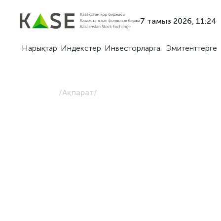
7 тамыз 2026, 11:24
Нарықтар
Индекстер
Инвесторларға
Эмитенттерге
Басты бет
/
Ақпарат
/
Арнайы сұраныстар бойы
ақпарат
Берілген критерийлер мен шарттар бойынша с
бойынша ақпарат алу мүмкіндігі