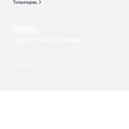
Толығырақ
АҚПАРАТ
Сауда-саттық нәтижелері
Толығырақ