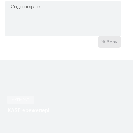
Жіберу
АҚПАРАТ
KASE ережелері