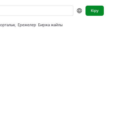
Кіру
орталық
Ережелер
Биржа жайлы
KZ
RU
EN