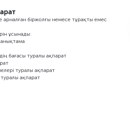
арат
е арналған біржолғы немесе тұрақты емес
рін ұсынады:
 анықтама
ің бағасы туралы ақпарат
арат
лері туралы ақпарат
 туралы ақпарат