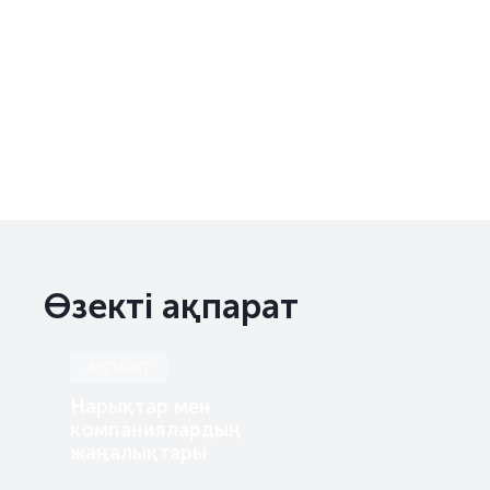
Өзекті ақпарат
АҚПАРАТ
Нарықтар мен
компаниялардың
жаңалықтары