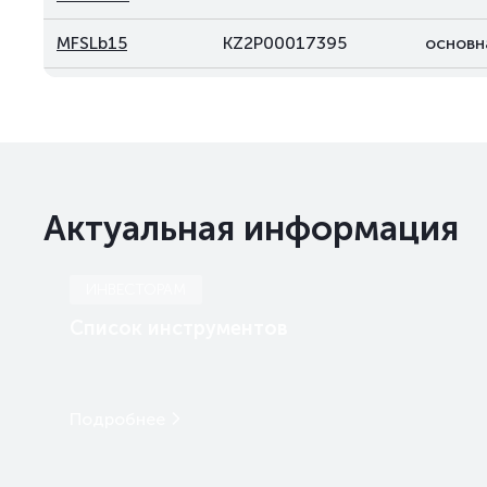
MFSLb15
KZ2P00017395
основн
MFSLb16
KZ2P00017379
основн
MFSLb17
KZ2P00017403
основн
Актуальная информация
ИНВЕСТОРАМ
Список инструментов
Подробнее