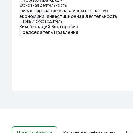
info@slombard.kz
Основная деятельность
финансирование в различных отраслях
экономики, инвестиционная деятельность
Первый руководитель
Ким Геннадий Викторович
Председатель Правления
Раскрытие информации
Но
Ценные бумаги