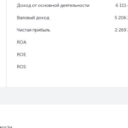
Доход от основной деятельности
6 111
Валовый доход
5 206 
Чистая прибыль
2 269 
ROA
ROE
ROS
вости