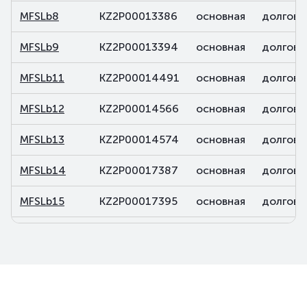
MFSLb8
KZ2P00013386
основная
долговы
MFSLb9
KZ2P00013394
основная
долговы
MFSLb11
KZ2P00014491
основная
долговы
MFSLb12
KZ2P00014566
основная
долговы
MFSLb13
KZ2P00014574
основная
долговы
MFSLb14
KZ2P00017387
основная
долговы
MFSLb15
KZ2P00017395
основная
долговы
MFSLb16
KZ2P00017379
основная
долговы
MFSLb17
KZ2P00017403
основная
долговы