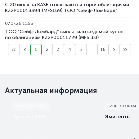
С 20 июля на KASE открываются торги облигациями
KZ2P00013394 (MFSLb9) ТОО "Сейф-Ломбард"
07.07.26 11:56
ТОО "Сейф-Ломбард" выплатило седьмой купон
по облигациям KZ2P00011729 (MFSLb3)
1
2
3
4
5
...
16
Актуальная информация
ИНФОРМАЦИЯ
ИНВЕСТОРАМ
Правила KASE
Эмитенты