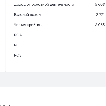
Доход от основной деятельности
5 608
Валовый доход
2 771
Чистая прибыль
2 065
ROA
ROE
ROS
вости