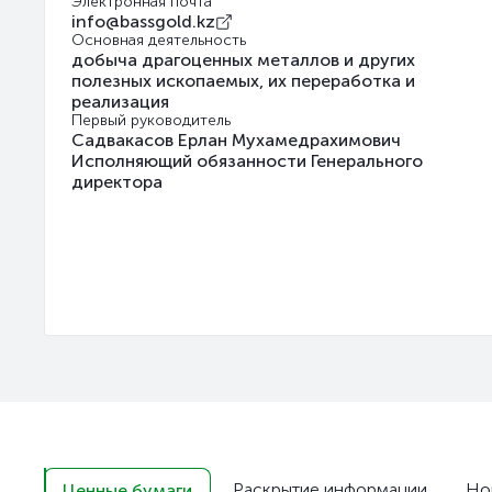
Электронная почта
info@bassgold.kz
Основная деятельность
добыча драгоценных металлов и других
полезных ископаемых, их переработка и
реализация
Первый руководитель
Садвакасов Ерлан Мухамедрахимович
Исполняющий обязанности Генерального
директора
Раскрытие информации
Но
Ценные бумаги