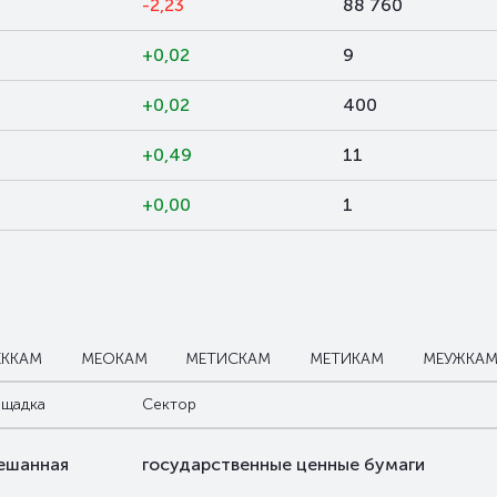
-2,23
88 760
+0,02
9
+0,02
400
+0,49
11
8
+0,00
1
ЕККАМ
МЕОКАМ
МЕТИСКАМ
МЕТИКАМ
МЕУЖКА
щадка
Сектор
ешанная
государственные ценные бумаги