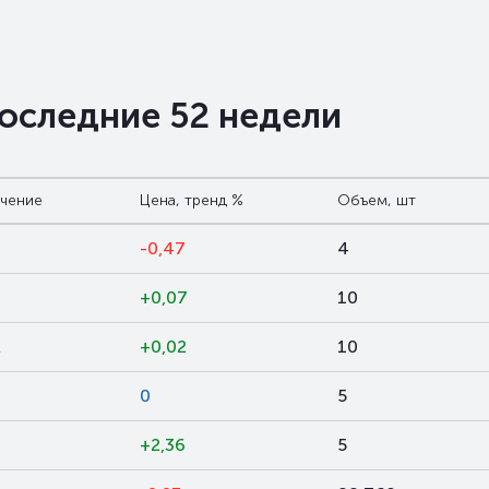
последние 52 недели
ачение
Цена, тренд %
Объем, шт
-0,47
4
+0,07
10
2
+0,02
10
0
5
+2,36
5