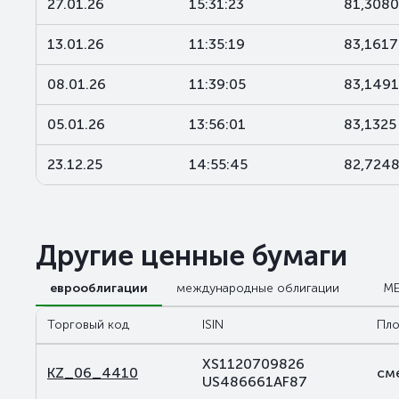
27.01.26
15:31:23
81,3080
13.01.26
11:35:19
83,1617
08.01.26
11:39:05
83,1491
05.01.26
13:56:01
83,1325
23.12.25
14:55:45
82,724
Другие ценные бумаги
еврооблигации
международные облигации
М
Торговый код
ISIN
Пло
XS1120709826
KZ_06_4410
см
US486661AF87