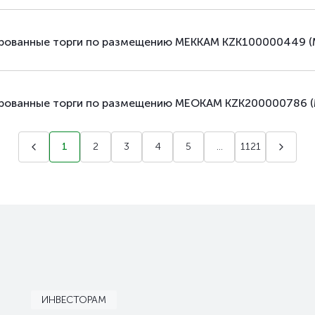
ированные торги по размещению МЕККАМ KZK100000449 (M
ированные торги по размещению МЕОКАМ KZK200000786 (
1
2
3
4
5
...
1121
ИНВЕСТОРАМ