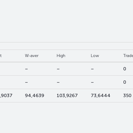
t
W-aver
High
Low
Trad
–
–
–
0
–
–
–
0
,9037
94,4639
103,9267
73,6444
350