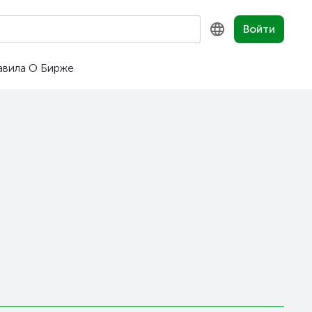
Войти
авила
О Бирже
KZ
RU
EN