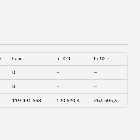
e
Bonds
m. KZT
th. USD
0
–
–
0
–
–
119 431 538
120 520,4
263 505,3